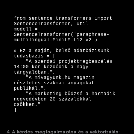
from sentence_transformers import 
SentenceTransformer, util

modell = 
SentenceTransformer('paraphrase-
multilingual-MiniLM-L12-v2')

# Ez a saját, belső adatbázisunk

tudasbazis = [

    "A szerdai projektmegbeszélés 
14:00-kor kezdődik a nagy 
tárgyalóban.",

    "A mivagyunk.hu magazin 
részletes szakmai anyagokat 
publikál.",

    "A marketing büdzsé a harmadik 
negyedévben 20 százalékkal 
csökken."

]
A kérdés megfogalmazása és a vektorizálás: