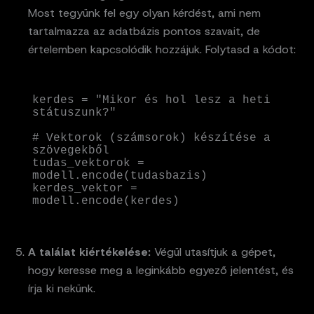
Most tegyünk fel egy olyan kérdést, ami nem
tartalmazza az adatbázis pontos szavait, de
értelemben kapcsolódik hozzájuk. Folytasd a kódot:
kerdes = "Mikor és hol lesz a heti 
státuszunk?"

# Vektorok (számsorok) készítése a 
szövegekből

tudas_vektorok = 
modell.encode(tudasbazis)

kerdes_vektor = 
modell.encode(kerdes)
A találat kiértékelése:
Végül utasítjuk a gépet,
hogy keresse meg a leginkább egyező jelentést, és
írja ki nekünk.