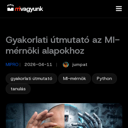
Skip
to
content
Gyakorlati útmutató az MI-
mérnöki alapokhoz
jumpat
MIPRO
/
2026-04-11
/
,
,
,
gyakorlati útmutató
MI-mérnök
Python
tanulás