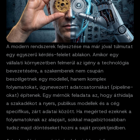
A modern rendszerek fejlesztése ma már jóval túlmutat
egy egyszerű kérdés-felelet ablakon. Amikor egy
vállalati környezetben felmerül az igény a technológia
bevezetésére, a szakemberek nem csupán
beszélgetnek egy modellel, hanem komplex
folyamatokat, úgynevezett adatcsatornákat (pipeline-
okat) építenek. Egy mérnök feladata az, hogy áthidalja
a szakadékot a nyers, publikus modellek és a cég
specifikus, zárt adatai között. Ha megérted ezeknek a
folyamatoknak az alapjait, sokkal magabiztosabban
tudsz majd döntéseket hozni a saját projektjeidben.