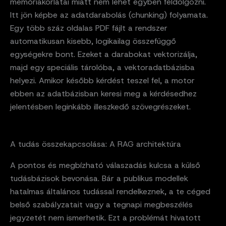
memóriakorlátai miatt nem lehet egyben feldolgozni.
Itt jön képbe az adatdarabolás (chunking) folyamata.
Egy több száz oldalas PDF fájlt a rendszer
automatikusan kisebb, logikailag összefüggő
egységekre bont. Ezeket a darabokat vektorizálja,
majd egy speciális tárolóba, a vektoradatbázisba
helyezi. Amikor később kérdést teszel fel, a motor
ebben az adatbázisban keresi meg a kérdésedhez
jelentésben leginkább illeszkedő szövegrészeket.
A tudás összekapcsolása: A RAG architektúra
A pontos és megbízható válaszadás kulcsa a külső
tudásbázisok bevonása. Bár a publikus modellek
hatalmas általános tudással rendelkeznek, a te céged
belső szabályzatait vagy a tegnapi megbeszélés
jegyzetét nem ismerhetik. Ezt a problémát hivatott