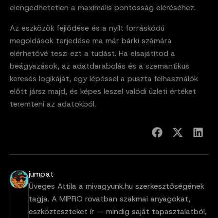
elengedhetetlen a maximális pontosság eléréséhez.
Az eszközök fejlődése és a nyílt forráskódú
megoldások terjedése ma már bárki számára
elérhetővé teszi ezt a tudást. Ha elsajátítod a
beágyazások, az adatdarabolás és a szemantikus
keresés logikáját, egy lépéssel a puszta felhasználók
előtt jársz majd, és képes leszel valódi üzleti értéket
teremteni az adatokból.
jumpat
Üveges Attila a mivagyunk.hu szerkesztőségének
tagja. A MIPRO rovatban szakmai anyagokat,
eszközteszteket ír — mindig saját tapasztalatból,