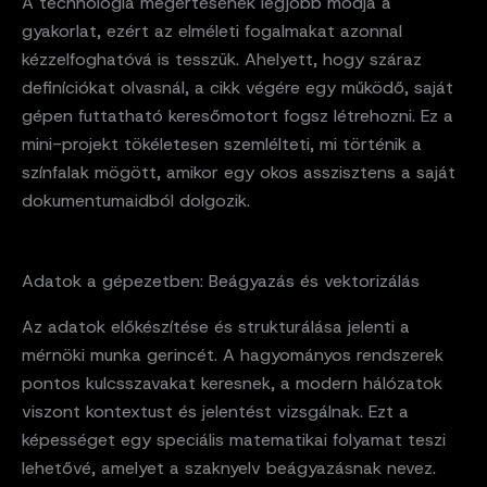
A technológia megértésének legjobb módja a
gyakorlat, ezért az elméleti fogalmakat azonnal
kézzelfoghatóvá is tesszük. Ahelyett, hogy száraz
definíciókat olvasnál, a cikk végére egy működő, saját
gépen futtatható keresőmotort fogsz létrehozni. Ez a
mini-projekt tökéletesen szemlélteti, mi történik a
színfalak mögött, amikor egy okos asszisztens a saját
dokumentumaidból dolgozik.
Adatok a gépezetben: Beágyazás és vektorizálás
Az adatok előkészítése és strukturálása jelenti a
mérnöki munka gerincét. A hagyományos rendszerek
pontos kulcsszavakat keresnek, a modern hálózatok
viszont kontextust és jelentést vizsgálnak. Ezt a
képességet egy speciális matematikai folyamat teszi
lehetővé, amelyet a szaknyelv beágyazásnak nevez.