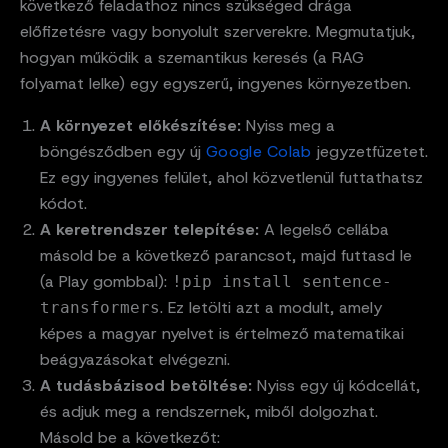
következő feladathoz nincs szükséged drága
előfizetésre vagy bonyolult szerverekre. Megmutatjuk,
hogyan működik a szemantikus keresés (a RAG
folyamat lelke) egy egyszerű, ingyenes környezetben.
A környezet előkészítése:
Nyiss meg a
böngésződben egy új
Google Colab
jegyzetfüzetet.
Ez egy ingyenes felület, ahol közvetlenül futtathatsz
kódot.
A keretrendszer telepítése:
A legelső cellába
másold be a következő parancsot, majd futtasd le
(a Play gombbal):
!pip install sentence-
. Ez letölti azt a modult, amely
transformers
képes a magyar nyelvet is értelmező matematikai
beágyazásokat elvégezni.
A tudásbázisod betöltése:
Nyiss egy új kódcellát,
és adjuk meg a rendszernek, miből dolgozhat.
Másold be a következőt: