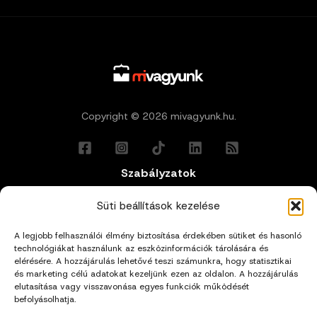
Copyright © 2026 mivagyunk.hu.
Szabályzatok
Általános Felhasználási Feltételek
Süti beállítások kezelése
A legjobb felhasználói élmény biztosítása érdekében sütiket és hasonló
Adatkezelési Tájékoztató
technológiákat használunk az eszközinformációk tárolására és
elérésére. A hozzájárulás lehetővé teszi számunkra, hogy statisztikai
Impresszum
és marketing célú adatokat kezeljünk ezen az oldalon. A hozzájárulás
elutasítása vagy visszavonása egyes funkciók működését
befolyásolhatja.
Cookie Policy (EU)