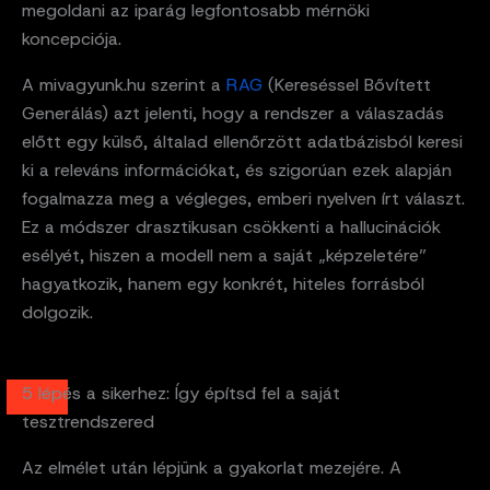
megoldani az iparág legfontosabb mérnöki
koncepciója.
A mivagyunk.hu szerint a
RAG
(Kereséssel Bővített
Generálás) azt jelenti, hogy a rendszer a válaszadás
előtt egy külső, általad ellenőrzött adatbázisból keresi
ki a releváns információkat, és szigorúan ezek alapján
fogalmazza meg a végleges, emberi nyelven írt választ.
Ez a módszer drasztikusan csökkenti a hallucinációk
esélyét, hiszen a modell nem a saját „képzeletére”
hagyatkozik, hanem egy konkrét, hiteles forrásból
dolgozik.
5 lépés a sikerhez: Így építsd fel a saját
tesztrendszered
Az elmélet után lépjünk a gyakorlat mezejére. A