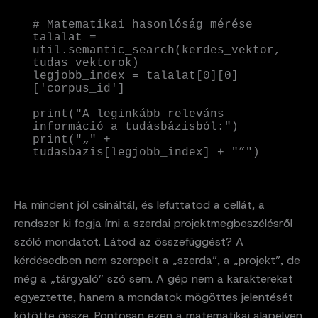
# Matematikai hasonlóság mérése

talalat = 
util.semantic_search(kerdes_vektor, 
tudas_vektorok)

legjobb_index = talalat[0][0]
['corpus_id']

print("A leginkább releváns 
információ a tudásbázisból:")

print("„" + 
tudasbazis[legjobb_index] + "”")
Ha mindent jól csináltál, és lefuttatod a cellát, a
rendszer ki fogja írni a szerdai projektmegbeszélésről
szóló mondatot. Látod az összefüggést? A
kérdésedben nem szerepelt a „szerda”, a „projekt”, de
még a „tárgyaló” szó sem. A gép nem a karaktereket
egyeztette, hanem a mondatok mögöttes jelentését
kötötte össze. Pontosan ezen a matematikai alapelven