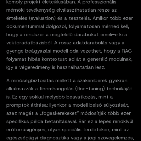
komoly projekt életciklusában. A professzionális
mérnöki tevékenység elválaszthatatlan része az
értékelés (evaluation) és a tesztelés. Amikor több ezer
dokumentummal dolgozol, folyamatosan mérned kell,
hogy a rendszer a megfelelő darabokat emeli-e ki a
vektoradatbázisból. A rossz adatdarabolás vagy a
gyenge beágyazási modell oda vezethet, hogy a RAG
folyamat hibás kontextust ad át a generáló modulnak,
így a végeredmény is használhatatlan lesz.
A minőségbiztosítás mellett a szakemberek gyakran
alkalmazzák a finomhangolás (fine-tuning) technikáját
is. Ez egy sokkal mélyebb beavatkozás, mint a
promptok átírása: ilyenkor a modell belső súlyozását,
azaz magát a „fogaskerekeket” módosítják több ezer
specifikus példa betanításával. Bár ez a lépés rendkívül
erőforrásigényes, olyan speciális területeken, mint az
egészségügyi diagnosztika vagy a jogi szövegelemzés,