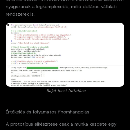
nyugszanak a legkomplexebb, millió dolláros vállalati
rendszerek is.
Saját teszt futtatása
Értékelés és folyamatos finomhangolás
A prototípus elkészítése csak a munka kezdete egy