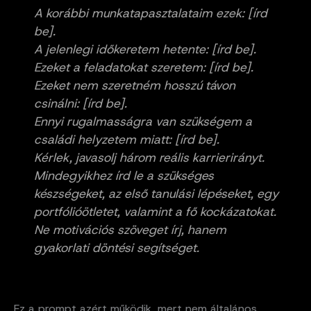
A korábbi munkatapasztalataim ezek: [írd
be].
A jelenlegi időkeretem hetente: [írd be].
Ezeket a feladatokat szeretem: [írd be].
Ezeket nem szeretném hosszú távon
csinálni: [írd be].
Ennyi rugalmasságra van szükségem a
családi helyzetem miatt: [írd be].
Kérlek, javasolj három reális karrierirányt.
Mindegyikhez írd le a szükséges
készségeket, az első tanulási lépéseket, egy
portfólióötletet, valamint a fő kockázatokat.
Ne motivációs szöveget írj, hanem
gyakorlati döntési segítséget.
Ez a prompt azért működik, mert nem általános