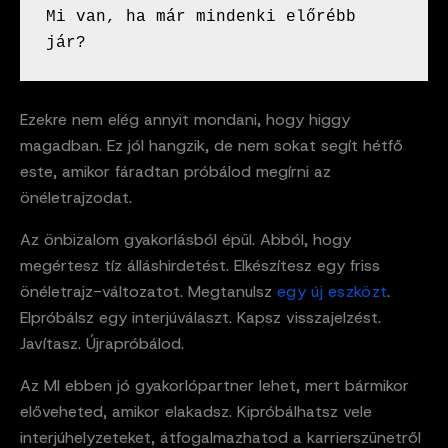
Mi van, ha már mindenki előrébb 
jár?
Ezekre nem elég annyit mondani, hogy higgy
magadban. Ez jól hangzik, de nem sokat segít hétfő
este, amikor fáradtan próbálod megírni az
önéletrajzodat.
Az önbizalom gyakorlásból épül. Abból, hogy
megértesz tíz álláshirdetést. Elkészítesz egy friss
önéletrajz-változatot. Megtanulsz
egy új eszközt
.
Elpróbálsz egy interjúválaszt. Kapsz visszajelzést.
Javítasz. Újrapróbálod.
Az MI ebben jó gyakorlópartner lehet, mert bármikor
előveheted, amikor elakadsz. Kipróbálhatsz vele
interjúhelyzeteket, átfogalmazhatod a karrierszünetről