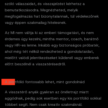
szóló válaszaidat, és visszajelzést kérhetsz a
bemutatkozásodra. Megnézheted, melyik
megfogalmazás hat bizonytalannak, túl védekezőnek
vagy éppen szakmailag hitelesnek.
Az MI nem váltja ki az emberi támogatást, és nem
érdemes úgy kezelni, mintha mentor, coach, barátnő
vagy HR-es lenne. Inkább egy biztonságos próbatér,
ahol még tét nélkül rendezheted a gondolataidat,
mielőtt valódi jelentkezéseket küldenél vagy emberek
előtt beszélnél a visszatérésedről.
A portfólió fontosabb lehet, mint gondolnád
A visszatérő anyák gyakran az önéletrajz miatt
aggódnak, pedig sok esetben egy kis portfólió sokkal
többet segít. Nem csak kreatív szakmáknál.