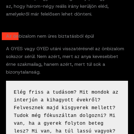
az, hogy három-négy reális irány kerüljön eléd,
amelyekről már felelősen lehet dönteni.
Az önbizalom nem üres biztatásból épül
A GYES vagy GYED utáni visszatérésnél az önbizalom
sokszor sérül. Nem azért, mert az anya kevesebbet
érne szakmailag, hanem azért, mert túl sok a
bizonytalanság.
Elég friss a tudásom? Mit mondok az 
interjún a kihagyott évekről? 
Felvesznek majd kisgyerek mellett? 
Tudok még fókuszáltan dolgozni? Mi 
van, ha a gyerek folyton beteg 
lesz? Mi van, ha túl lassú vagyok? 