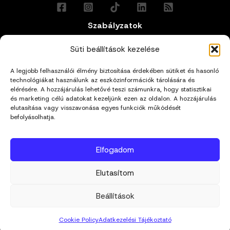
Szabályzatok
Általános Felhasználási Feltételek
Süti beállítások kezelése
A legjobb felhasználói élmény biztosítása érdekében sütiket és hasonló
Adatkezelési Tájékoztató
technológiákat használunk az eszközinformációk tárolására és
elérésére. A hozzájárulás lehetővé teszi számunkra, hogy statisztikai
Impresszum
és marketing célú adatokat kezeljünk ezen az oldalon. A hozzájárulás
elutasítása vagy visszavonása egyes funkciók működését
befolyásolhatja.
Cookie Policy (EU)
Elfogadom
Kapcsolat
Elutasítom
hello@mivagyunk.hu
Beállítások
Cookie Policy
Adatkezelési Tájékoztató