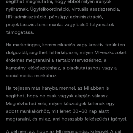
segíthet megmutatni, hogy ebből milyen irányok
nyílhatnak. Ügyfélkoordináció, virtuális asszisztencia,
HR-adminisztráció, pénzügyi adminisztráció,
projektasszisztensi munka vagy belső folyamatok
támogatása.
Ha marketinges, kommunikációs vagy kreatív területen
dolgoztál, segíthet feltérképezni, milyen MI-eszközöket
érdemes megtanulni a tartalomtervezéshez, a
kampány-előkészítéshez, a piackutatáshoz vagy a
social media munkához.
Ha teljesen más irányba mennél, az MI abban is
segíthet, hogy ne csak vágyak alapján válassz.
Megnézheted vele, milyen készségek kellenek egy
adott munkakörhöz, mit lehet 30–60 nap alatt
megtanulni, és mi az, ami hosszabb felkészülést igényel.
A cél nem az, hogy az MI megmondja, ki legyél. A cél