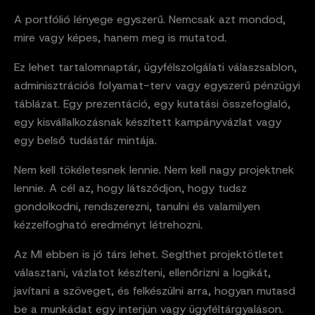
A portfólió lényege egyszerű. Nemcsak azt mondod,
mire vagy képes, hanem meg is mutatod.
Ez lehet tartalomnaptár, ügyfélszolgálati válaszsablon,
adminisztrációs folyamat-terv vagy egyszerű pénzügyi
táblázat. Egy prezentáció, egy kutatási összefoglaló,
egy kisvállalkozásnak készített kampányvázlat vagy
egy belső tudástár mintája.
Nem kell tökéletesnek lennie. Nem kell nagy projektnek
lennie. A cél az, hogy látszódjon, hogy tudsz
gondolkodni, rendszerezni, tanulni és valamilyen
kézzelfogható eredményt létrehozni.
Az MI ebben is jó társ lehet. Segíthet projektötletet
választani, vázlatot készíteni, ellenőrizni a logikát,
javítani a szöveget, és felkészülni arra, hogyan mutasd
be a munkádat egy interjún vagy ügyféltárgyaláson.