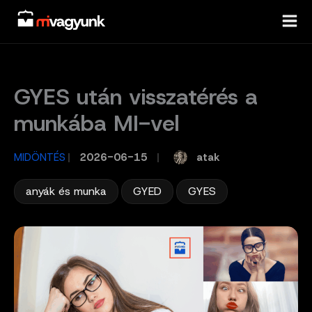
Skip
to
content
GYES után visszatérés a
munkába MI-vel
atak
MIDÖNTÉS
/
2026-06-15
/
,
,
anyák és munka
GYED
GYES