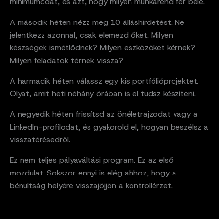
minimumodat, és azt, hogy milyen munkarend fér bele.
A második héten nézz meg 10 álláshirdetést. Ne
jelentkezz azonnal, csak elemezd őket. Milyen
készségek ismétlődnek? Milyen eszközöket kérnek?
Milyen feladatok térnek vissza?
A harmadik héten válassz egy kis portfólióprojektet.
Olyat, amit heti néhány órában is el tudsz készíteni.
A negyedik héten frissítsd az önéletrajzodat vagy a
LinkedIn-profilodat, és gyakorold el, hogyan beszélsz a
visszatérésedről.
Ez nem teljes pályaváltási program. Ez az első
mozdulat. Sokszor ennyi is elég ahhoz, hogy a
bénultság helyére visszajöjjön a kontrollérzet.