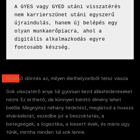
A GYES vagy GYED utáni visszatérés 
nem karrierszünet utáni egyszerű 
újraindulás, hanem új belépés egy 
olyan munkaerőpiacra, ahol a 
digitális alkalmazkodás egyre 
fontosabb készség.
Az első döntés az, milyen élethelyzetből térsz vissza
Sok visszatérő anya túl gyorsan kezd álláshirdetéseket
nézni. Ez érthető, de könnyen bénító élmény lehet
belőle. Megnyitsz néhány hirdetést, meglátod a hosszú
elváráslistát, eszedbe jut a beszoktatás, a
betegségek, a logisztika, a kiesett évek, és máris úgy
tűnik, mintha minden túl sok lenne.