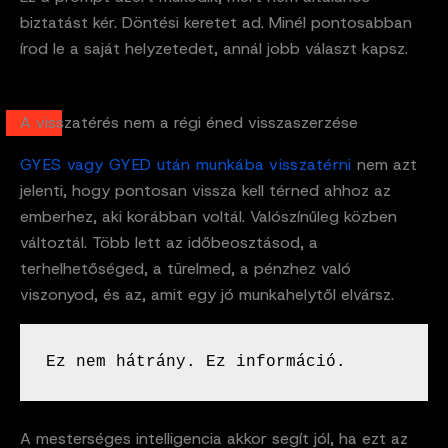
biztatást kér. Döntési keretet ad. Minél pontosabban
írod le a saját helyzetedet, annál jobb választ kapsz.
A visszatérés nem a régi éned visszaszerzése
GYES vagy GYED után munkába visszatérni
nem azt
jelenti, hogy pontosan vissza kell térned ahhoz az
emberhez, aki korábban voltál. Valószínűleg közben
változtál. Több lett az időbeosztásod, a
terhelhetőséged, a türelmed, a pénzhez való
viszonyod, és az, amit egy jó munkahelytől elvársz.
Ez nem hátrány. Ez információ.
A mesterséges intelligencia akkor segít jól, ha ezt az