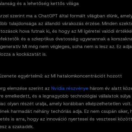
alanság és a lehetőség kettős világa
rzel szerint ma a ChatGPT által formált világban élünk, amel
őbb tulajdonsága az állandó várakozás érzése. Minden szekto
tozások hova futnak ki, és hogy az MI ígéretei valódi értékké
befektetők és a szkeptikus óvatosság ugyanannak a korszakn
 generatív MI még nem végleges, soha nem is lesz az. Ez adja
ozza a kockázatát is.
üzenete egyértelmű: az MI hatalomkoncentrációt hozott
rg elemzése szerint az
Nvidia részvénye
három év alatt köze
re emelkedett, és a legnagyobb technológiai vállalatok súly
iac olyan részét uralja, amely korábban elképzelhetetlen volt
ének harmadát néhány techóriás adja. Ez nem csupán siker,
etés is arra, hogy az innováció nyertesei és vesztesei közöt
esz a szakadék.