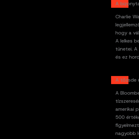
A bizonyt
Charlie Wa
legjellemz
hogy a vál
A lelkes 
tünetei. A
és ez hord
A tőzsde 
A Bloombe
tízszeresé
amerikai p
500 érték
figyelmezt
nagyobb l