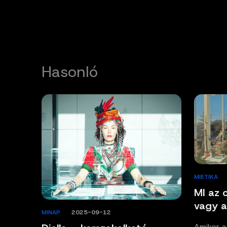
Hasonló
MIETIKA
MI az 
vagy a
MINAP
/
2025-09-12
Amikor a