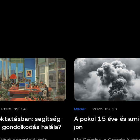
/
2025-09-14
MINAP
/
2025-09-16
oktatásban: segítség
A pokol 15 éve és ami
 gondolkodás halála?
jön
 jövő generációi már
Mo Gawdat, a Google X egy