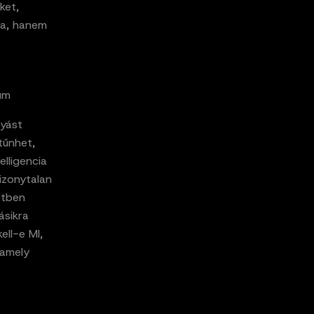
ket,
ja, hanem
um
lyást
tűnhet,
lligencia
bizonytalan
etben
ásikra
ell-e MI,
 amely