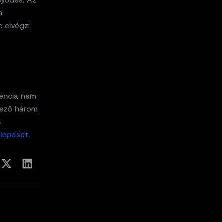
a
c elvégzi
gencia nem
kező három
s
lépését.