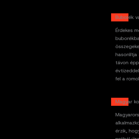
Buborék v
Érdekes m
buborékban
összegeke
hasonlítja
távon épp
évtizeddel
fel a romo
Magyar ko
Magyarors
alkalmazko
érzik, hog
próbál újr