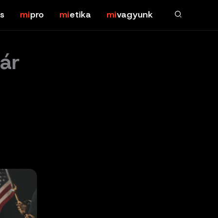
s
pro
etika
vagyunk
ár