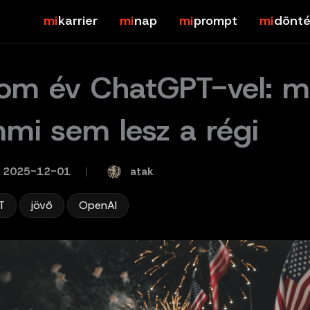
karrier
nap
prompt
dönté
om év ChatGPT-vel: m
mi sem lesz a régi
atak
2025-12-01
/
,
,
T
jövő
OpenAI