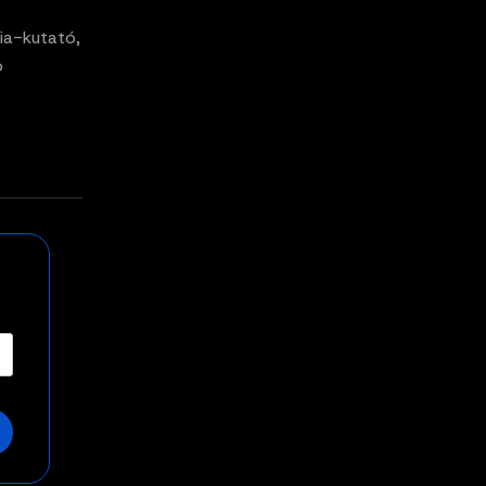
ia-kutató,
p