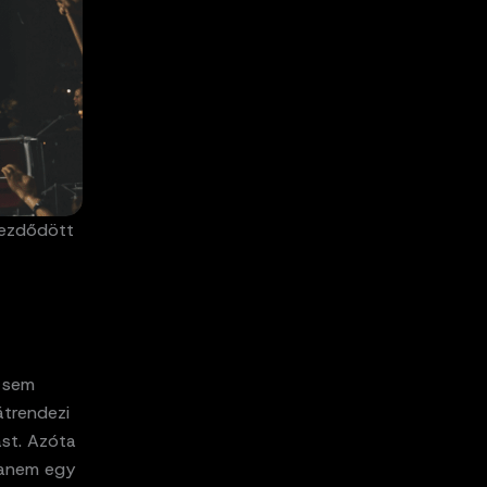
kezdődött
 sem
átrendezi
ást. Azóta
hanem egy