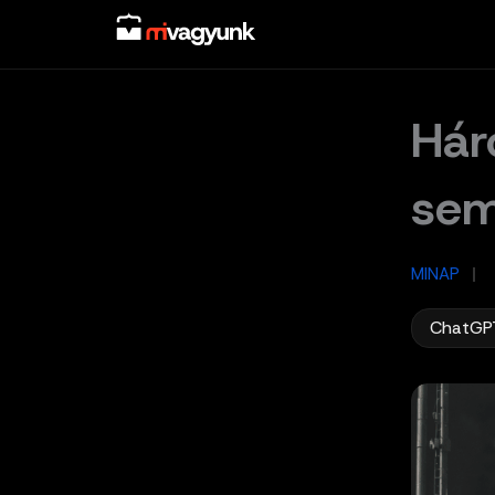
Skip
to
content
Hár
sem
MINAP
/
ChatGP