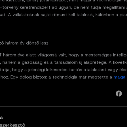
-törvény keretrendszert ad ugyan, de nem tudja megállítani 
at. A vállalatoknak saját ritmust kell találniuk, különben a pia
ző három év döntő lesz
 három éve alatt világossá vált, hogy a mesterséges intelli
t, hanem a gazdaság és a társadalom új alaprétege. A követ
tja, hogy a jelenlegi lelkesedés tartós átalakulást vagy éle
t hoz. Egy dolog biztos: a technológia már megtette a
maga 
ak
szerkesztő