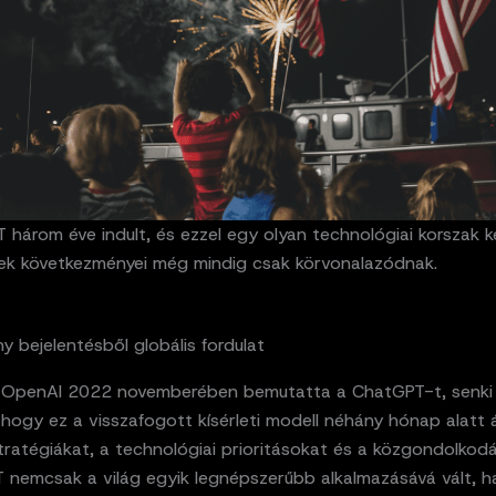
 három éve indult, és ezzel egy olyan technológiai korszak 
nek következményei még mindig csak körvonalazódnak.
y bejelentésből globális fordulat
 OpenAI 2022 novemberében bemutatta a ChatGPT-t, senki
hogy ez a visszafogott kísérleti modell néhány hónap alatt 
stratégiákat, a technológiai prioritásokat és a közgondolkod
 nemcsak a világ egyik legnépszerűbb alkalmazásává vált, 