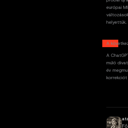
európai MI
változások
helyettük.
A követke
A ChatGPT
múló diva
év megmuta
korrekció
at
Fő