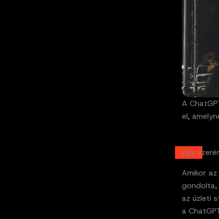
A ChatGPT
el, amely
Egy szerén
Amikor az
gondolta, 
az üzleti 
a ChatGPT