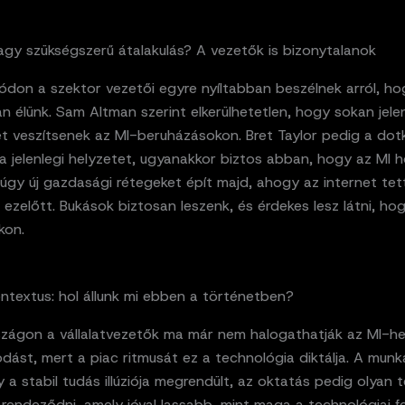
agy szükségszerű átalakulás? A vezetők is bizonytalanok
ódon a szektor vezetői egyre nyíltabban beszélnek arról, ho
 élünk. Sam Altman szerint elkerülhetetlen, hogy sokan jele
t veszítsenek az MI-beruházásokon. Bret Taylor pedig a do
 a jelenlegi helyzetet, ugyanakkor biztos abban, hogy az MI 
úgy új gazdasági rétegeket épít majd, ahogy az internet tet
 ezelőtt. Bukások biztosan leszenk, és érdekes lesz látni, ho
kon.
ntextus: hol állunk mi ebben a történetben?
zágon a vállalatvezetők ma már nem halogathatják az MI-he
dást, mert a piac ritmusát ez a technológia diktálja. A munka
y a stabil tudás illúziója megrendült, az oktatás pedig olya
arendeződni, amely jóval lassabb, mint maga a technológiai fe