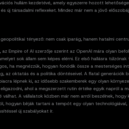
ovációs hullám kezdetévé, amely egyszerre hozott lehetősége
 és új társadalmi reflexeket. Mindez már nem a jövő előszobá
 geopolitikai tényező: nem csak iparág, hanem hatalmi centr
 az Empire of AI szerzője szerint az OpenAI mára olyan befo
amelyet sok állam sem képes elérni. Ez első hallásra túlzónak 
ágos, ha megnézzük, hogyan fonódik össze a mesterséges inte
, az oktatás és a politika döntéseivel. A fiatal generációk 
iacra lépnek ki, az idősebb szakemberek egy olyan környez
eligazodni, ahol a megszerzett rutin értéke egyik napról a m
 válhat. A vállalatok közben már nem arról beszélnek, hogy k
l, hogyan bírják tartani a tempót egy olyan technológiával,
sítéssel új szabályokat ír.