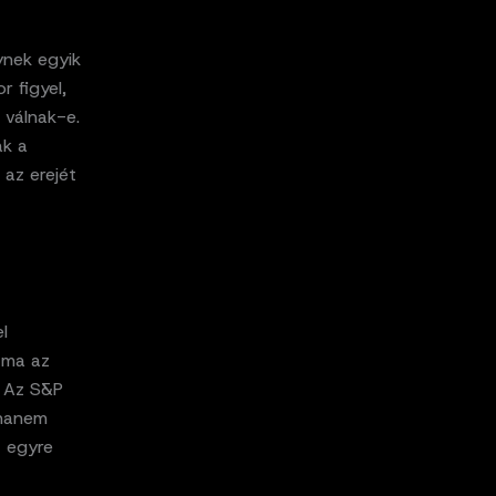
ynek egyik
r figyel,
 válnak-e.
ak a
 az erejét
l
a ma az
. Az S&P
 hanem
t egyre