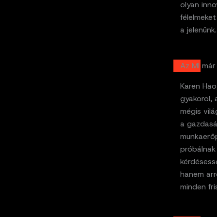
olyan inn
félelmeket
a jelenünk.
Az MI már
Karen Hao,
gyakorol, 
mégis vil
a gazdaság
munkaerőp
próbálnak 
kérdésessé
hanem arró
minden fris