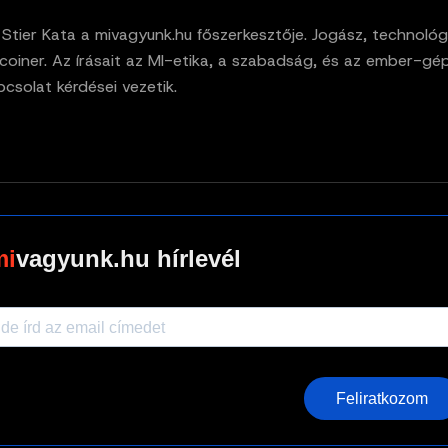
. Stier Kata a mivagyunk.hu főszerkesztője. Jogász, technológ
tcoiner. Az írásait az MI-etika, a szabadság, és az ember-gé
pcsolat kérdései vezetik.
vagyunk.hu hírlevél
Feliratkozom