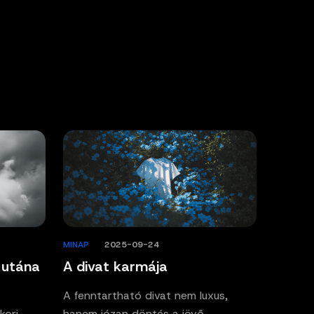
MINAP
/
2025-09-24
 utána
A divat karmája
A fenntartható divat nem luxus,
kori
hanem józan döntés a jövő