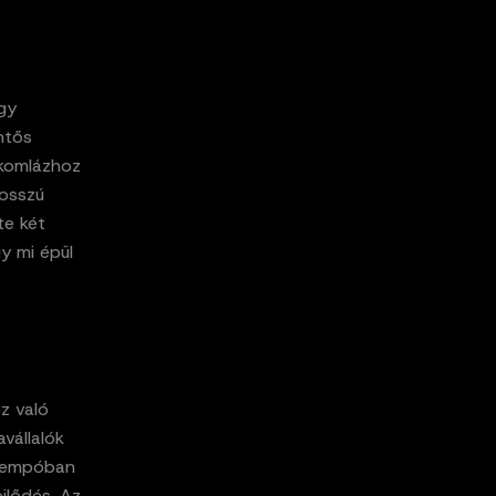
gy
ntős
tkomlázhoz
hosszú
te két
gy mi épül
z való
vállalók
n tempóban
jlődés. Az