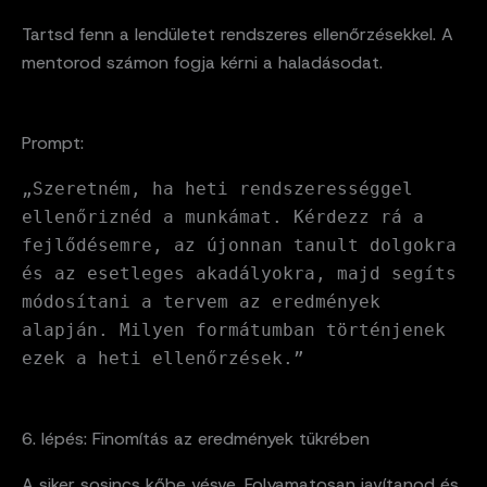
Tartsd fenn a lendületet rendszeres ellenőrzésekkel. A
mentorod számon fogja kérni a haladásodat.
Prompt:
„Szeretném, ha heti rendszerességgel
ellenőriznéd a munkámat. Kérdezz rá a
fejlődésemre, az újonnan tanult dolgokra
és az esetleges akadályokra, majd segíts
módosítani a tervem az eredmények
alapján. Milyen formátumban történjenek
ezek a heti ellenőrzések.”
6. lépés: Finomítás az eredmények tükrében
A siker sosincs kőbe vésve. Folyamatosan javítanod és