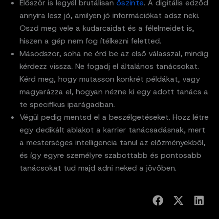
Először is legyél brutálisan
őszi
nte
. A digitális edződ
annyira lesz jó, amilyen jó információkat adsz neki.
Oszd meg vele a kudarcaidat és a félelmeidet is,
hiszen a gép nem fog ítélkezni feletted.
Másodszor, soha ne érd be az első válasszal, mindig
kérdezz vissza. Ne fogadj el általános tanácsokat.
Kérd meg, hogy mutasson konkrét példákat, vagy
magyarázza el, hogyan nézne ki egy adott tanács a
te specifikus iparágadban.
Végül pedig mentsd el a beszélgetéseket. Hozz létre
egy dedikált ablakot a karrier tanácsadásnak, mert
a mesterséges intelligencia tanul az előzményekből,
és így egyre személyre szabottabb és pontosabb
tanácsokat tud majd adni neked a jövőben.