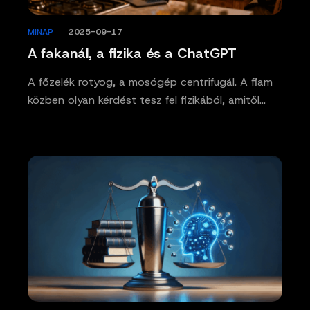
MINAP
/
2025-09-17
A fakanál, a fizika és a ChatGPT
A főzelék rotyog, a mosógép centrifugál. A fiam
közben olyan kérdést tesz fel fizikából, amitől…