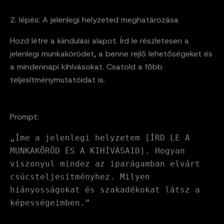
2. lépés: A jelenlegi helyzeted meghatározása
Hozd létre a kiindulási alapot. Írd le részletesen a
jelenlegi munkakörödet, a benne rejlő lehetőségeket és
a mindennapi kihívásokat. Csatold a főbb
teljesítménymutatóidat is.
Prompt:
„Íme a jelenlegi helyzetem [ÍRD LE A
MUNKAKÖRÖD ÉS A KIHÍVÁSAID]. Hogyan
viszonyul mindez az iparágamban elvárt
csúcsteljesítményhez. Milyen
hiányosságokat és szakadékokat látsz a
képességeimben.”