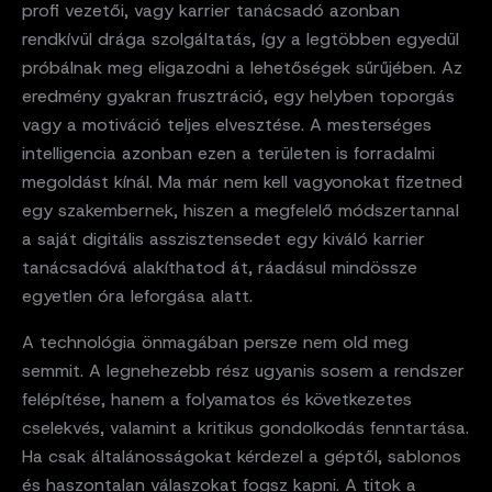
profi vezetői, vagy karrier tanácsadó azonban
rendkívül drága szolgáltatás, így a legtöbben egyedül
próbálnak meg eligazodni a lehetőségek sűrűjében. Az
eredmény gyakran frusztráció, egy helyben toporgás
vagy a motiváció teljes elvesztése. A mesterséges
intelligencia azonban ezen a területen is forradalmi
megoldást kínál. Ma már nem kell vagyonokat fizetned
egy szakembernek, hiszen a megfelelő módszertannal
a saját digitális asszisztensedet egy kiváló karrier
tanácsadóvá alakíthatod át, ráadásul mindössze
egyetlen óra leforgása alatt.
A technológia önmagában persze nem old meg
semmit. A legnehezebb rész ugyanis sosem a rendszer
felépítése, hanem a folyamatos és következetes
cselekvés, valamint a kritikus gondolkodás fenntartása.
Ha csak általánosságokat kérdezel a géptől, sablonos
és haszontalan válaszokat fogsz kapni. A titok a