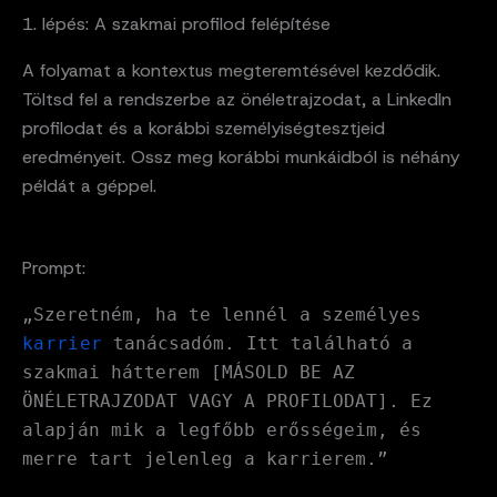
1. lépés: A szakmai profilod felépítése
A folyamat a kontextus megteremtésével kezdődik.
Töltsd fel a rendszerbe az önéletrajzodat, a LinkedIn
profilodat és a korábbi személyiségtesztjeid
eredményeit. Ossz meg korábbi munkáidból is néhány
példát a géppel.
Prompt:
„Szeretném, ha te lennél a személyes
karrier
tanácsadóm. Itt található a
szakmai hátterem [MÁSOLD BE AZ
ÖNÉLETRAJZODAT VAGY A PROFILODAT]. Ez
alapján mik a legfőbb erősségeim, és
merre tart jelenleg a karrierem.”