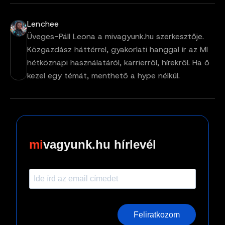
Lenchee
Üveges-Páll Leona a mivagyunk.hu szerkesztője.
Közgazdász háttérrel, gyakorlati hanggal ír az MI
hétköznapi használatáról, karrierről, hírekről. Ha ő
kezel egy témát, menthető a hype nélkül.
vagyunk.hu hírlevél
Feliratkozom