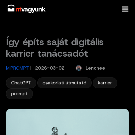
Skip
to
content
Így építs saját digitális
karrier tanácsadót
Lenchee
MIPROMPT
/
2026-03-02
/
,
,
,
ChatGPT
gyakorlati útmutató
karrier
prompt