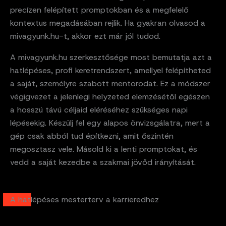
precízen felépített promptokban és a megfelelő
kontextus megadásában rejlik. Ha gyakran olvasod a
mivagyunk.hu-t, akkor ezt már jól tudod.
A mivagyunk.hu szerkesztősége most bemutatja azt a
hatlépéses, profi keretrendszert, amellyel felépítheted
a saját, személyre szabott mentorodat. Ez a módszer
végigvezet a jelenlegi helyzeted elemzésétől egészen
a hosszú távú céljaid eléréséhez szükséges napi
lépésekig. Készülj fel egy alapos önvizsgálatra, mert a
gép csak abból tud építkezni, amit őszintén
megosztasz vele. Másold ki a lenti promptokat, és
vedd a saját kezedbe a szakmai jövőd irányítását.
A hatlépéses mesterterv a karrieredhez