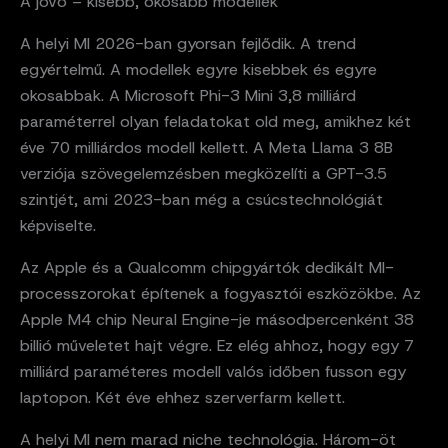
A jövő – kisebb, okosabb modellek
A helyi MI 2026-ban gyorsan fejlődik. A trend
egyértelmű. A modellek egyre kisebbek és egyre
okosabbak. A Microsoft Phi-3 Mini 3,8 milliárd
paraméterrel olyan feladatokat old meg, amikhez két
éve 70 milliárdos modell kellett. A Meta Llama 3 8B
verziója szövegelemzésben megközelíti a GPT-3.5
szintjét, ami 2023-ban még a csúcstechnológiát
képviselte.
Az Apple és a Qualcomm chipgyártók dedikált MI-
processzorokat építenek a fogyasztói eszközökbe. Az
Apple M4 chip Neural Engine-je másodpercenként 38
billió műveletet hajt végre. Ez elég ahhoz, hogy egy 7
milliárd paraméteres modell valós időben fusson egy
laptopon. Két éve ehhez szerverfarm kellett.
A helyi MI nem marad niche technológia. Három-öt