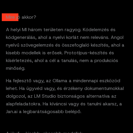
Mire jó akkor?
A helyi MI három területen ragyog. Kódelemzés és
kódgenerálás, ahol a nyelvi korlát nem releváns. Angol
nyelvű szövegelemzés és összefoglaló készítés, ahol a
kisebb modellek is erősek. Prototípus-készítés és
kísérletezés, ahol a cél a tanulás, nem a produkciós
minőség.
Ha fejlesztő vagy, az Ollama a mindennapi eszközöd
lehet. Ha ügyvéd vagy, és érzékeny dokumentumokkal
dolgozol, az LM Studio biztonságos alternatíva az
alapfeladatokra. Ha kíváncsi vagy és tanulni akarsz, a
Jan.ai a legbarátságosabb belépő.