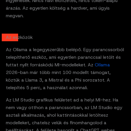
ingyenesek. Nincs havi előfizetés, nincs token-alapú
árazás. Az egyetlen költség a hardver, ami úgyis
megvan.
Az eszközök
Az Ollama a legegyszerűbb belépő. Egy parancssorból
telepíthető eszköz, ami egyetlen paranccsal letölt és
futtat nyílt forráskódú MI-modelleket. Az
Ollama
2026-ban már több mint 100 modellt támogat,
köztük a Llama 3, a Mistral és a Phi sorozatot. A
telepítés 5 perc, a használat azonnali.
Az LM Studio grafikus felületet ad a helyi MI-hez. Ha
nem vagy otthon a parancssorban, az LM Studio egy
asztali alkalmazás, ahol kattintásokkal letöltesz
modelleket, chatelsz velük és finomhangolod a
beállításokat. A felülete hasonlít a ChatGPT webes