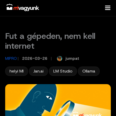
Skip
to
content
Fut a gépeden, nem kell
internet
jumpat
MIPRO
/
2026-03-26
/
,
,
,
helyi MI
Jan.ai
LM Studio
Ollama