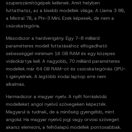
szuperszámítógépek kellenek. Amit helyben
futtathatsz, az a kisebb modellek világa. A Llama 3 8B,
a Mistral 7B, a Phi-3 Mini. Ezek képesek, de nem a
csúcskategória.
Másodszor a hardverigény. Egy 7-8 milliárd
paraméteres modell futtatásához elfogadható
sebességgel minimum 16 GB RAM és egy közepes
videókártya kell. A nagyobb, 70 milliárd paraméteres
modellek már 64 GB RAM-ot és csúcskategóriás GPU-
t igényelnek. A legtöbb irodai laptop erre nem
alkalmas.
Harmadszor a magyar nyelv. A nyílt forráskódú
modelleket angol nyelvű szövegeken képezték.
Magyarul is tudnak, de a minőség gyengébb, mint
angolul. Ha magyar nyelvű jogi vagy orvosi szöveget
akarsz elemezni, a felhőalapú modellek pontosabbak.