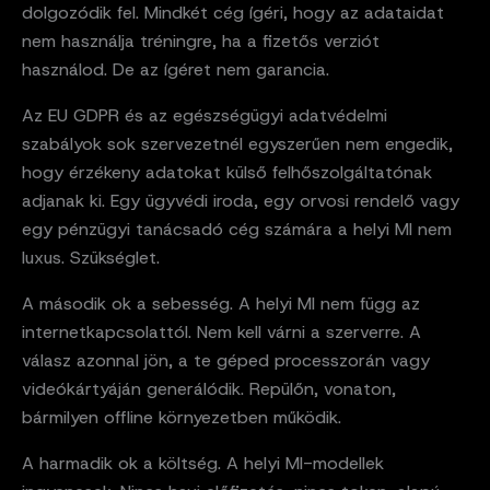
dolgozódik fel. Mindkét cég ígéri, hogy az adataidat
nem használja tréningre, ha a fizetős verziót
használod. De az ígéret nem garancia.
Az EU GDPR és az egészségügyi adatvédelmi
szabályok sok szervezetnél egyszerűen nem engedik,
hogy érzékeny adatokat külső felhőszolgáltatónak
adjanak ki. Egy ügyvédi iroda, egy orvosi rendelő vagy
egy pénzügyi tanácsadó cég számára a helyi MI nem
luxus. Szükséglet.
A második ok a sebesség. A helyi MI nem függ az
internetkapcsolattól. Nem kell várni a szerverre. A
válasz azonnal jön, a te géped processzorán vagy
videókártyáján generálódik. Repülőn, vonaton,
bármilyen offline környezetben működik.
A harmadik ok a költség. A helyi MI-modellek