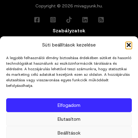
Copyright © 2026 mivagyunk.hu.
Szabályzatok
Általános Felhasználási Feltételek
Süti beállítások kezelése
A legjobb felhasználói élmény biztosítása érdekében sütiket és hasonló
Adatkezelési Tájékoztató
technológiákat használunk az eszközinformációk tárolására és
elérésére. A hozzájárulás lehetővé teszi számunkra, hogy statisztikai
Impresszum
és marketing célú adatokat kezeljünk ezen az oldalon. A hozzájárulás
elutasítása vagy visszavonása egyes funkciók működését
befolyásolhatja.
Cookie Policy (EU)
Elfogadom
Kapcsolat
Elutasítom
hello@mivagyunk.hu
Beállítások