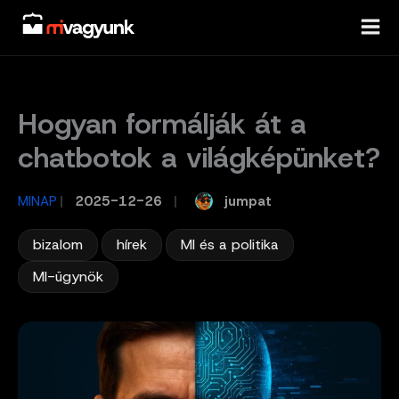
Skip
to
content
Hogyan formálják át a
chatbotok a világképünket?
jumpat
MINAP
/
2025-12-26
/
,
,
,
bizalom
hírek
MI és a politika
MI-ügynök