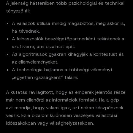
A jelenség hátterében több pszichológiai és technikai
tényező áll:
A válaszok stílusa mindig magabiztos, még akkor is,
ha tévednek.
A felhasználók beszélgetőpartnerként tekintenek a
szoftverre, ami bizalmat épít.
Az algoritmusok gyakran kihagyják a kontextust és
az ellenvéleményeket.
A technológia hajlamos a többségi véleményt
„egyetlen igazságként” tálalni.
A kutatás rávilágított, hogy az emberek jelentős része
már nem ellenőrzi az információk forrását. Ha a gép
azt mondja, hogy valami igaz, azt sokan készpénznek
veszik. Ez a bizalom különösen veszélyes választási
időszakokban vagy válsághelyzetekben.