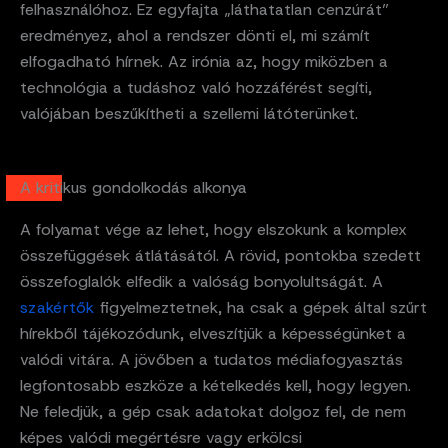
felhasználóhoz. Ez egyfajta „láthatatlan cenzúrát”
eredményez, ahol a rendszer dönti el, mi számít
elfogadható hírnek. Az irónia az, hogy miközben a
technológia a tudáshoz való hozzáférést segíti,
valójában beszűkítheti a szellemi látóterünket.
A kritikus gondolkodás alkonya
A folyamat vége az lehet, hogy elszokunk a komplex
összefüggések átlátásától. A rövid, pontokba szedett
összefoglalók elfedik a valóság bonyolultságát. A
szakértők
figyelmeztetnek, ha csak a gépek által szűrt
hírekből tájékozódunk, elveszítjük a képességünket a
valódi vitára. A jövőben a tudatos médiafogyasztás
legfontosabb eszköze a kételkedés kell, hogy legyen.
Ne feledjük, a gép csak adatokat dolgoz fel, de nem
képes valódi megértésre vagy erkölcsi