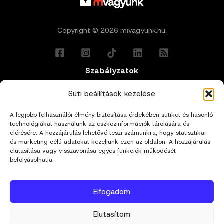
Copyright © 2026 mivagyunk.hu.
Szabályzatok
Általános Felhasználási Feltételek
Süti beállítások kezelése
A legjobb felhasználói élmény biztosítása érdekében sütiket és hasonló
Adatkezelési Tájékoztató
technológiákat használunk az eszközinformációk tárolására és
elérésére. A hozzájárulás lehetővé teszi számunkra, hogy statisztikai
Impresszum
és marketing célú adatokat kezeljünk ezen az oldalon. A hozzájárulás
elutasítása vagy visszavonása egyes funkciók működését
befolyásolhatja.
Cookie Policy (EU)
Elfogadom
Kapcsolat
Elutasítom
hello@mivagyunk.hu