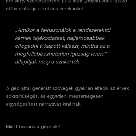
arc vagy szerkesztőség. Ez a fajta „objektívnek látszó”
stílus elaltatja a kritikus érzékünket.
„Amikor a felhasználók a rendszerektől
kérnek tájékoztatást, hajlamosabbak
elfogadni a kapott választ, mintha az a
megfellebbezhetetlen igazság lenne” –
állapítják meg a szakértők.
A gép által generált szövegek gyakran elfedik az érvek
sokszínűségét, és egyetlen, mesterségesen
egységesített narratívát kínálnak.
Miért hiszünk a gépnek?