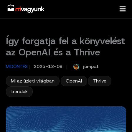
Skip
to
content
Így forgatja fel a könyvelést
az OpenAI és a Thrive
jumpat
MIDÖNTÉS
/
2025-12-08
/
,
,
,
MI az üzleti világban
OpenAI
Thrive
trendek