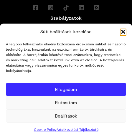
Szabályzatok
Általános Felhasználási Feltételek
Süti beállítások kezelése
A legjobb felhasználói élmény biztosítása érdekében sütiket és hasonló
Adatkezelési Tájékoztató
technológiákat használunk az eszközinformációk tárolására és
elérésére. A hozzájárulás lehetővé teszi számunkra, hogy statisztikai
és marketing célú adatokat kezeljünk ezen az oldalon. A hozzájárulás
Impresszum
elutasítása vagy visszavonása egyes funkciók működését
befolyásolhatja.
Cookie Policy (EU)
Elfogadom
Kapcsolat
Elutasítom
hello@mivagyunk.hu
Beállítások
Cookie Policy
Adatkezelési Tájékoztató