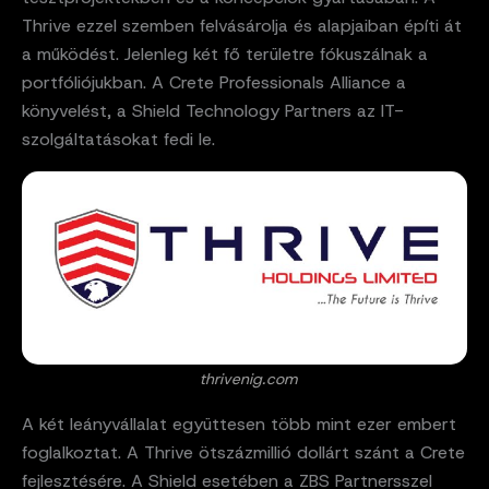
Thrive ezzel szemben felvásárolja és alapjaiban építi át
a működést. Jelenleg két fő területre fókuszálnak a
portfóliójukban. A Crete Professionals Alliance a
könyvelést, a Shield Technology Partners az IT-
szolgáltatásokat fedi le.
thrivenig.com
A két leányvállalat együttesen több mint ezer embert
foglalkoztat. A Thrive ötszázmillió dollárt szánt a Crete
fejlesztésére. A Shield esetében a ZBS Partnersszel