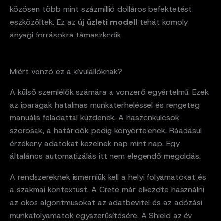
közösen több mint százmillió dolláros befektetést
eszközöltek. Ez az
új üzleti modell
tehát komoly
anyagi forrásokra támaszkodik.
Miért vonzó ez a kívülállóknak?
A külső szemlélők számára a vonzerő egyértelmű. Ezek
az iparágak hatalmas munkaterheléssel és rengeteg
manuális feladattal küzdenek. A haszonkulcsok
szorosak, a határidők pedig könyörtelenek. Ráadásul
érzékeny adatokat kezelnek nap mint nap. Egy
általános automatizálás itt nem elegendő megoldás.
A rendszereknek ismerniük kell a helyi folyamatokat és
a szakmai kontextust. A Crete már elkezdte használni
az okos algoritmusokat az adatbevitel és az adózási
munkafolyamatok egyszerűsítésére. A Shield az év