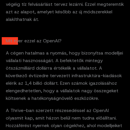
végéig tíz felvásárlást tervez lezárni. Ezzel megteremtik
azt az alapot, amelyet később az új módszerekkel
alakíthatnak át.
Mit nyer ezzel az OpenAI?
A cégen hatalmas a nyomás, hogy bizonyítsa modelljei
vállalati hasznosságát. A befektetők mintegy
ötszázmilliárd dollárra értékelik a vállalatot. A
következő évtizedre tervezett infrastruktúra-kiadások
elérik az 1,4 billió dollárt. Ezen számok igazolásához
elengedhetetlen, hogy a vállalatok nagy összegeket
költsenek a hatékonyságnövelő eszközökre.
A Thrive-ban szerzett részesedéssel az OpenAI
olyasmit kap, amit házon belül nem tudna előállítani.
Hozzáférést nyernek olyan cégekhez, ahol modelljeiket