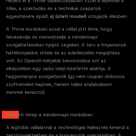
helyezi el a Thrive vállalkozásaiban. Ezzel a lépéssel a
tőke, a szaktudás és a technikai csapatok
egyesítésére épülő
új üzleti modell
vizsgázik élesben.
A Thrive korábban azzal a céllal jött létre, hogy
felvásárolja és menedzselje a mindennapi
szolgáltatásokat nyújtó cégeket. A terv a folyamatok
hatékonyabbá tétele és az adatkezelés megújítása
volt. Az OpenAI mélyebb bevonódása ezt az
elképzelést egy valós idejű kísérletté alakítja. A
hagyományos szolgáltatók így nem csupán dobozos
szoftvereket kapnak, hanem teljes átalakuláson
mennek keresztül.
Kísérleti terep a mindennapi munkában
A legtöbb vállalatnál a technológiai fejlesztés kimerül a
tesztprojektekben és a koncepciók gyártásában. A