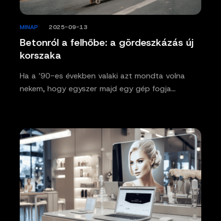
MINAP
/
2025-09-13
Betonról a felhőbe: a gördeszkázás új
korszaka
Ha a ’90-es években valaki azt mondta volna
nekem, hogy egyszer majd egy gép fogja…