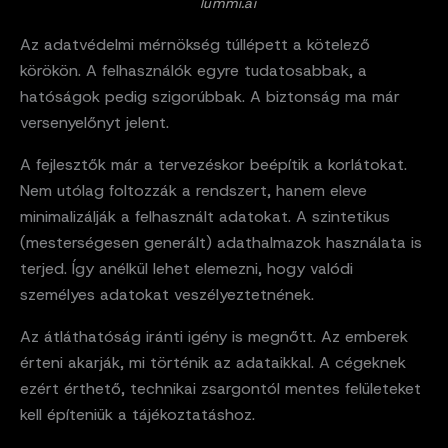
lummi.ai
Az adatvédelmi mérnökség túllépett a kötelező
körökön. A felhasználók egyre tudatosabbak, a
hatóságok pedig szigorúbbak. A biztonság ma már
versenyelőnyt jelent.
A fejlesztők már a tervezéskor beépítik a korlátokat.
Nem utólag foltozzák a rendszert, hanem eleve
minimalizálják a felhasznált adatokat. A szintetikus
(mesterségesen generált) adathalmazok használata is
terjed. Így anélkül lehet elemezni, hogy valódi
személyes adatokat veszélyeztetnének.
Az átláthatóság iránti igény is megnőtt. Az emberek
érteni akarják, mi történik az adataikkal. A cégeknek
ezért érthető, technikai zsargontól mentes felületeket
kell építeniük a tájékoztatáshoz.