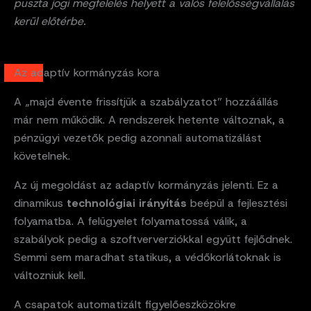
puszta jogi megfelelés helyett a valós felelősségvállalás
kerül előtérbe.
Az adaptív kormányzás kora
A „majd évente frissítjük a szabályzatot” hozzáállás
már nem működik. A rendszerek hetente változnak, a
pénzügyi vezetők pedig azonnali automatizálást
követelnek.
Az új megoldást az adaptív kormányzás jelenti. Ez a
dinamikus
technológiai irányítás
beépül a fejlesztési
folyamatba. A felügyelet folyamatossá válik, a
szabályok pedig a szoftververziókkal együtt fejlődnek.
Semmi sem maradhat statikus, a védőkorlátoknak is
változniuk kell.
A csapatok automatizált figyelőeszközökre