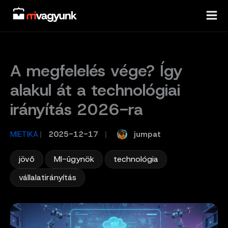
Skip
to
content
A megfelelés vége? Így
alakul át a technológiai
irányítás 2026-ra
jumpat
MIETIKA
/
2025-12-17
/
,
,
,
jövő
MI-ügynök
technológia
vállalatirányítás