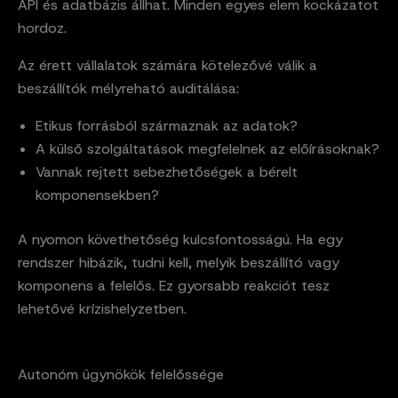
API és adatbázis állhat. Minden egyes elem kockázatot
hordoz.
Az érett vállalatok számára kötelezővé válik a
beszállítók mélyreható auditálása:
Etikus forrásból származnak az adatok?
A külső szolgáltatások megfelelnek az előírásoknak?
Vannak rejtett sebezhetőségek a bérelt
komponensekben?
A nyomon követhetőség kulcsfontosságú. Ha egy
rendszer hibázik, tudni kell, melyik beszállító vagy
komponens a felelős. Ez gyorsabb reakciót tesz
lehetővé krízishelyzetben.
Autonóm ügynökök felelőssége