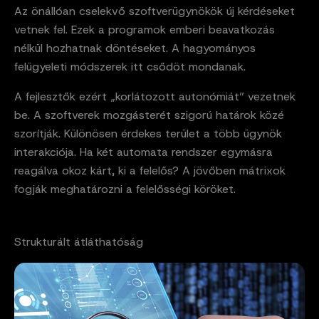
Az önállóan cselekvő szoftverügynökök új kérdéseket
vetnek fel. Ezek a programok emberi beavatkozás
nélkül hozhatnak döntéseket. A hagyományos
felügyeleti módszerek itt csődöt mondanak.
A fejlesztők ezért „korlátozott autonómiát” vezetnek
be. A szoftverek mozgásterét szigorú határok közé
szorítják. Különösen érdekes terület a több ügynök
interakciója. Ha két automata rendszer egymásra
reagálva okoz kárt, ki a felelős? A jövőben mátrixok
fogják meghatározni a felelősségi köröket.
Strukturált átláthatóság