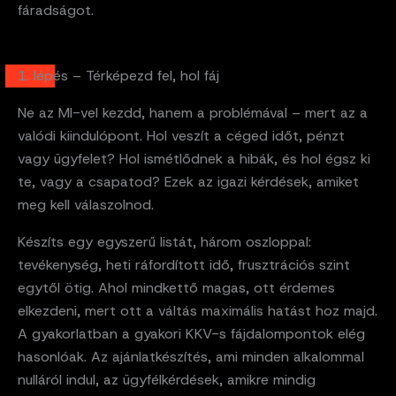
fáradságot.
1. lépés – Térképezd fel, hol fáj
Ne az MI-vel kezdd, hanem a problémával – mert az a
valódi kiindulópont. Hol veszít a céged időt, pénzt
vagy ügyfelet? Hol ismétlődnek a hibák, és hol égsz ki
te, vagy a csapatod? Ezek az igazi kérdések, amiket
meg kell válaszolnod.
Készíts egy egyszerű listát, három oszloppal:
tevékenység, heti ráfordított idő, frusztrációs szint
egytől ötig. Ahol mindkettő magas, ott érdemes
elkezdeni, mert ott a váltás maximális hatást hoz majd.
A gyakorlatban a gyakori KKV-s fájdalompontok elég
hasonlóak. Az ajánlatkészítés, ami minden alkalommal
nulláról indul, az ügyfélkérdések, amikre mindig