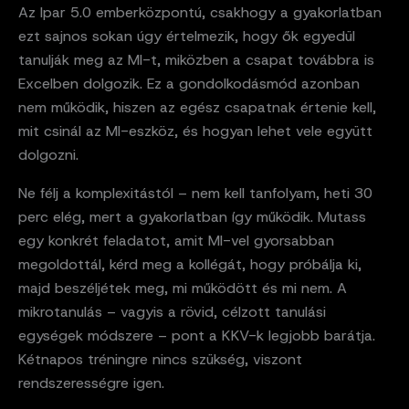
Az Ipar 5.0 emberközpontú, csakhogy a gyakorlatban
ezt sajnos sokan úgy értelmezik, hogy ők egyedül
tanulják meg az MI-t, miközben a csapat továbbra is
Excelben dolgozik. Ez a gondolkodásmód azonban
nem működik, hiszen az egész csapatnak értenie kell,
mit csinál az MI-eszköz, és hogyan lehet vele együtt
dolgozni.
Ne félj a komplexitástól – nem kell tanfolyam, heti 30
perc elég, mert a gyakorlatban így működik. Mutass
egy konkrét feladatot, amit MI-vel gyorsabban
megoldottál, kérd meg a kollégát, hogy próbálja ki,
majd beszéljétek meg, mi működött és mi nem. A
mikrotanulás – vagyis a rövid, célzott tanulási
egységek módszere – pont a KKV-k legjobb barátja.
Kétnapos tréningre nincs szükség, viszont
rendszerességre igen.