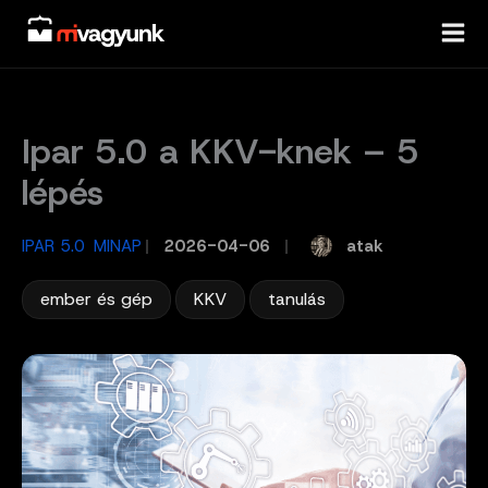
Skip
to
content
Ipar 5.0 a KKV-knek – 5
lépés
,
atak
IPAR 5.0
MINAP
/
2026-04-06
/
,
,
ember és gép
KKV
tanulás