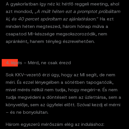
A gyakorlatban így néz ki: hétfő reggeli meeting, ahol
azt mondod, „
A múlt héten ezt a promptot próbáltam
ki, és 40 percet spóroltam az ajánlatíráson.
” Ha ezt
minden héten megteszed, három hónap múlva a
csapatod MI-készsége megsokszorozódik, nem
apránként, hanem tényleg észrevehetően.
4. lépés – Mérd, ne csak érezd
Sok KKV-vezető érzi úgy, hogy az MI segít, de nem
méri. És ezzel lényegében a sötétben tapogatózik,
mivel mérés nélkül nem tudja, hogy megéri-e. És nem
tudja megvédeni a döntéseit sem az üzlettársa, sem a
könyvelője, sem az ügyfelei előtt. Szóval kezdj el mérni
– és ne bonyolultan.
Három egyszerű mérőszám elég az induláshoz: