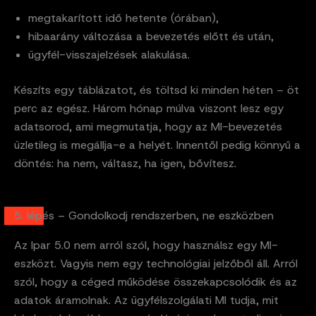
megtakarított idő hetente (órában),
hibaarány változása a bevezetés előtt és után,
ügyfél-visszajelzések alakulása.
Készíts egy táblázatot, és töltsd ki minden héten – öt
perc az egész. Három hónap múlva viszont lesz egy
adatsorod, ami megmutatja, hogy az MI-bevezetés
üzletileg is megállja-e a helyét. Innentől pedig könnyű a
döntés: ha nem, váltasz, ha igen, bővítesz.
5. lépés – Gondolkodj rendszerben, ne eszközben
Az Ipar 5.0 nem arról szól, hogy használsz egy MI-
eszközt. Vagyis nem egy technológiai jelzőből áll. Arról
szól, hogy a céged működése összekapcsolódik és az
adatok áramolnak. Az ügyfélszolgálati MI tudja, mit