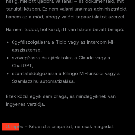
hétig, mielőtt újabbra váltanál – és dokumentáld, mit
tanultál közben. Ez nem valami unalmas adminisztráció,
hanem az a mód, ahogy valódi tapasztalatot szerzel.
Ha nem tudod, hol kezd, itt van három bevált belépő:
ügyfélszolgálatra a Tidio vagy az Intercom MI-
asszisztense,
szövegírásra és ajánlatokra a Claude vagy a
ChatGPT,
számlafeldolgozásra a Billingo MI-funkciói vagy a
Szamlazz.hu automatizálása.
Ezek közül egyik sem drága, és mindegyiknek van
ingyenes verziója.
3. lépés – Képezd a csapatot, ne csak magadat