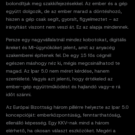
bolondítjuk meg szakkifejezésekkel. Az ember és a gép
együtt dolgozik, de az ember marad a döntéshozó,
hiszen a gép csak segít, gyorsít, figyelmeztet – az
irányítást viszont nem veszi át. Ez az alapja mindennek.
Persze egy nagyvállalatnál mindez kobotokat, digitális
ikreket és MI-ügynököket jelent, amit az anyacég
szakemberei építenek fel. De egy 15 fős cégnél
egészen máshogy néz ki, mégis megcsinálhatod te
magad. Az Ipar 5.0 nem méret kérdése, hanem
szemléleté. Vagyis azt jelenti, hogy értékeled az
ember-gép együttműködést és hajlandó vagy-e rá
időt szánni.
Az Európai Bizottság három pillérre helyezte az Ipar 5.0
koncepcióját: emberközpontúság, fenntarthatóság,
ellenálló képesség. Egy KKV-nak mind a három
elérhető, ha okosan választ eszközöket. Megéri a