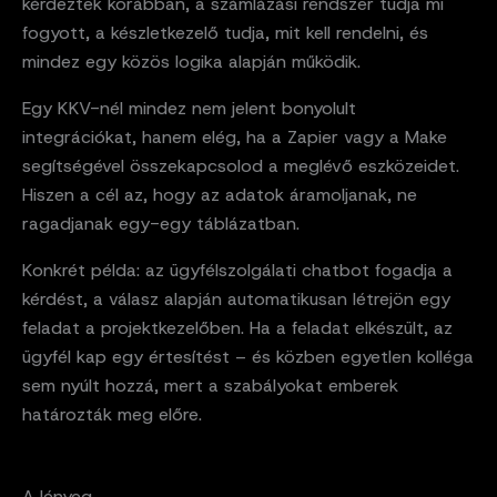
kérdeztek korábban, a számlázási rendszer tudja mi
fogyott, a készletkezelő tudja, mit kell rendelni, és
mindez egy közös logika alapján működik.
Egy KKV-nél mindez nem jelent bonyolult
integrációkat, hanem elég, ha a Zapier vagy a Make
segítségével összekapcsolod a meglévő eszközeidet.
Hiszen a cél az, hogy az adatok áramoljanak, ne
ragadjanak egy-egy táblázatban.
Konkrét példa: az ügyfélszolgálati chatbot fogadja a
kérdést, a válasz alapján automatikusan létrejön egy
feladat a projektkezelőben. Ha a feladat elkészült, az
ügyfél kap egy értesítést – és közben egyetlen kolléga
sem nyúlt hozzá, mert a szabályokat emberek
határozták meg előre.
A lényeg