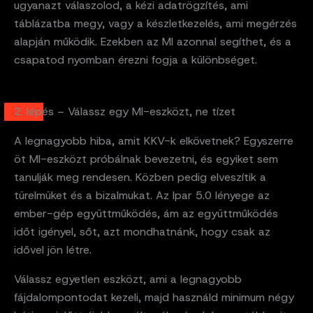
ugyanazt válaszolod, a kézi adatrögzítés, ami
táblázatba megy, vagy a készletkezelés, ami megérzés
alapján működik. Ezekben az MI azonnal segíthet, és a
csapatod nyomban érezni fogja a különbséget.
2. lépés – Válassz egy MI-eszközt, ne tízet
A legnagyobb hiba, amit KKV-k elkövetnek? Egyszerre
öt MI-eszközt próbálnak bevezetni, és egyiket sem
tanulják meg rendesen. Közben pedig elveszítik a
türelmüket és a bizalmukat. Az Ipar 5.0 lényege az
ember-gép együttműködés, ám az együttműködés
időt igényel, sőt, azt mondhatnánk, hogy csak az
idővel jön létre.
Válassz egyetlen eszközt, ami a legnagyobb
fájdalompontodat kezeli, majd használd minimum négy