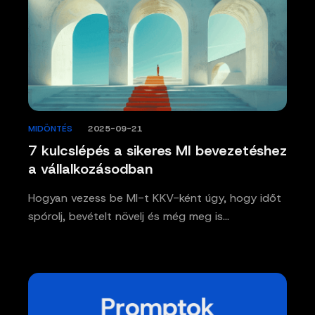
MIDÖNTÉS
/
2025-09-21
7 kulcslépés a sikeres MI bevezetéshez
a vállalkozásodban
Hogyan vezess be MI-t KKV-ként úgy, hogy időt
spórolj, bevételt növelj és még meg is…