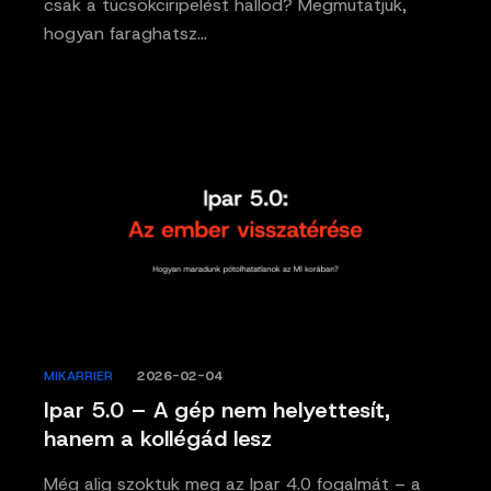
csak a tücsökciripelést hallod? Megmutatjuk,
hogyan faraghatsz…
MIKARRIER
/
2026-02-04
Ipar 5.0 – A gép nem helyettesít,
hanem a kollégád lesz
Még alig szoktuk meg az Ipar 4.0 fogalmát – a