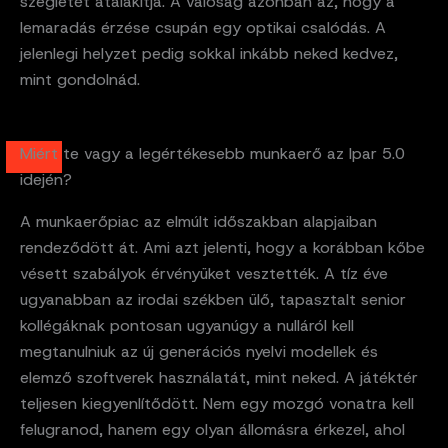
szegletét átalakítja. A valóság azonban az, hogy a
lemaradás érzése csupán egy optikai csalódás. A
jelenlegi helyzet pedig sokkal inkább neked kedvez,
mint gondolnád.
Miért te vagy a legértékesebb munkaerő az Ipar 5.0
idején?
A munkaerőpiac az elmúlt időszakban alapjaiban
rendeződött át. Ami azt jelenti, hogy a korábban kőbe
vésett szabályok érvényüket vesztették. A tíz éve
ugyanabban az irodai székben ülő, tapasztalt senior
kollégáknak pontosan ugyanúgy a nulláról kell
megtanulniuk az új generációs nyelvi modellek és
elemző szoftverek használatát, mint neked. A játéktér
teljesen kiegyenlítődött. Nem egy mozgó vonatra kell
felugranod, hanem egy olyan állomásra érkezel, ahol