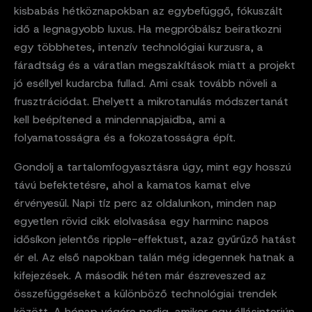
kisbabás hétköznapokban az egybefüggő, fókuszált
idő a legnagyobb luxus. Ha megpróbálsz beiratkozni
egy többhetes, intenzív technológiai kurzusra, a
fáradtság és a váratlan megszakítások miatt a projekt
jó eséllyel kudarcba fullad. Ami csak tovább növeli a
frusztrációdat. Ehelyett a mikrotanulás módszertanát
kell beépítened a mindennapjaidba, ami a
folyamatosságra és a fokozatosságra épít.
Gondolj a tartalomfogyasztásra úgy, mint egy hosszú
távú befektetésre, ahol a kamatos kamat elve
érvényesül. Napi tíz perc az oldalunkon, minden nap
egyetlen rövid cikk elolvasása egy harminc napos
idősíkon jelentős ripple-effektust, azaz gyűrűző hatást
ér el. Az első napokban talán még idegennek hatnak a
kifejezések. A második héten már észreveszed az
összefüggéseket a különböző technológiai trendek
között. A hónap végére pedig, amikor egy állásinterjún