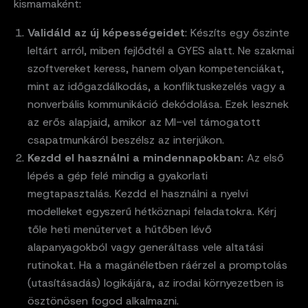
kismamaként:
Validáld az új képességeidet
: Készíts egy őszinte
leltárt arról, miben fejlődtél a GYES alatt. Ne szakmai
szoftvereket keress, hanem olyan kompetenciákat,
mint az időgazdálkodás, a konfliktuskezelés vagy a
nonverbális kommunikáció dekódolása. Ezek lesznek
az erős alapjaid, amikor az MI-vel támogatott
csapatmunkáról beszélsz az interjúkon.
Kezdd el használni a mindennapokban:
Az első
lépés a gép felé mindig a gyakorlati
megtapasztalás. Kezdd el használni a nyelvi
modelleket egyszerű hétköznapi feladatokra. Kérj
tőle heti menütervet a hűtőben lévő
alapanyagokból vagy generáltass vele altatási
rutinokat. Ha a magánéletben ráérzel a promptolás
(utasításadás) logikájára, az irodai környezetben is
ösztönösen fogod alkalmazni.