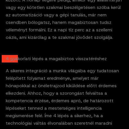
vagy egy kötetlen szakmai beszélgetésen szóba kerül
az automatizáció vagy a gépi tanulás, már nem
csendben bólogatsz, hanem magabiztosan tudsz
véleményt formálni. Ez a napi tíz perc az a szellemi
oázis, ami kizárólag a te szakmai jövődet szolgálja.
4 gyakorlati lépés a magabiztos visszatéréshez
A sikeres integráció a munka világába egy tudatosan
felépített folyamat eredménye, amelyet már
hónapokkal az önéletrajzod kiküldése előtt érdemes
elkezdeni. Ahhoz, hogy a szorongást felváltsa a
kompetencia érzése, érdemes apró, de határozott
lépéseket tenned a mesterséges intelligencia
megismerése felé. Íme 4 lépés a sikerhez, ha a
technológiai váltás élvonalában szeretnél maradni