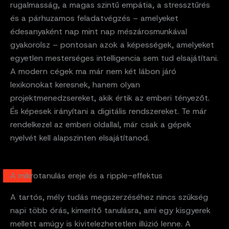
rugalmasság, a magas szintű empátia, a stressztűrés
és a párhuzamos feladatvégzés – amelyeket
édesanyaként nap mint nap mészárosmunkával
gyakorolsz – pontosan azok a képességek, amelyeket
egyetlen mesterséges intelligencia sem tud elsajátítani.
A modern cégek ma már nem két lábon járó
lexikonokat keresnek, hanem olyan
projektmenedzsereket, akik értik az emberi tényezőt.
És képesek irányítani a digitális rendszereket. Te már
rendelkezel az emberi oldallal, már csak a gépek
nyelvét kell alapszinten elsajátítanod.
A mikrotanulás ereje és a ripple-effektus
A tartós, mély tudás megszerzéséhez nincs szükség
napi több órás, kimerítő tanulásra, ami egy kisgyerek
mellett amúgy is kivitelezhetetlen illúzió lenne. A