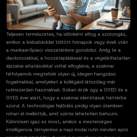
Teljesen természetes, ha időnként elfog a szorongás,
amikor a kisbabáddal töltött hónapok vagy évek után
a munkaerőpiaci visszatérésre gondolsz. Amíg te a
dackorszakkal, a hozzátáplálással és a végeláthatatlan
éjszakai altatásokkal voltál elfoglalva, a szakmai
hírfolyamok megteltek olyan új, idegen hangzású
fogalmakkal, amelyeket a kollégáid látszólag már
rutinszerűen használnak. Sokan érzik úgy a GYED és a
GYES évei alatt, hogy a szakmai identitásuk háttérbe
szorul. A technológiai fejlődés pedig olyan ütemben
rohan el mellettük, amit szinte lehetetlen behozni.
Különösen igaz ez most, amikor a mesterséges
intelligencia térnyerése a napi irodai rutin minden apró