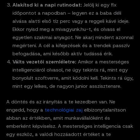
Alakítsd ki a napi rutinodat:
Jelölj ki egy fix
időpontot a napodban – legyen ez a baba déli
alvása alatti első tíz perc vagy a reggeli kávé ideje.
Ekkor nyisd meg a mivagyunk.hu-t, és olvass el
egyetlen szakmai anyagot. Ne akarj mindent azonnal
megérteni. A cél a kifejezések és a trendek passzív
befogadása, ami később aktív tudássá érik.
Válts vezetői szemléletre:
Amikor a mesterséges
intelligenciáról olvasol, ne úgy tekints rá, mint egy
bonyolult szoftverre, amit kódolni kell. Tekints rá úgy,
mint egy lelkes, de nagyon junior asszisztensre.
A döntés és az irányítás a te kezedben van. Ne
engedd, hogy a
technológiai zaj
elbizonytalanítson
abban az értékben, amit munkavállalóként és
emberként képviselsz. A mesterséges intelligencia csak
egy eszköz, a valódi hozzáadott értéket a te