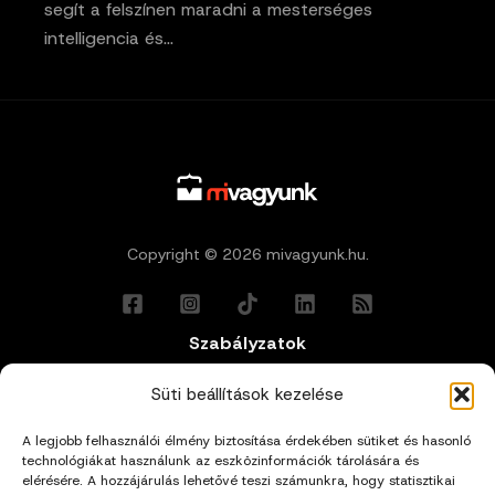
segít a felszínen maradni a mesterséges
intelligencia és…
Copyright © 2026 mivagyunk.hu.
Szabályzatok
Általános Felhasználási Feltételek
Süti beállítások kezelése
A legjobb felhasználói élmény biztosítása érdekében sütiket és hasonló
Adatkezelési Tájékoztató
technológiákat használunk az eszközinformációk tárolására és
elérésére. A hozzájárulás lehetővé teszi számunkra, hogy statisztikai