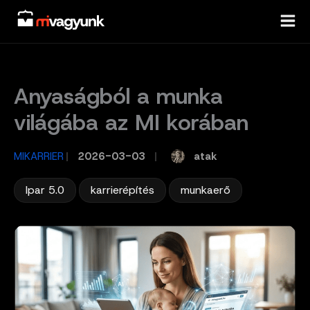
Skip
to
content
Anyaságból a munka
világába az MI korában
atak
MIKARRIER
/
2026-03-03
/
,
,
Ipar 5.0
karrierépítés
munkaerő