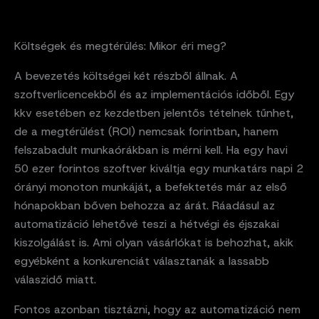
Költségek és megtérülés: Mikor éri meg?
A bevezetés költségei két részből állnak. A
szoftverlicencekből és az implementációs időből. Egy
kkv esetében ez kezdetben jelentős tételnek tűnhet,
de a megtérülést (ROI) nemcsak forintban, hanem
felszabadult munkaórákban is mérni kell. Ha egy havi
50 ezer forintos szoftver kiváltja egy munkatárs napi 2
órányi monoton munkáját, a befektetés már az első
hónapokban bőven behozza az árát. Ráadásul az
automatizáció lehetővé teszi a hétvégi és éjszakai
kiszolgálást is. Ami olyan vásárlókat is behozhat, akik
egyébként a konkurenciát választanák a lassabb
válaszidő miatt.
Fontos azonban tisztázni, hogy az automatizáció nem