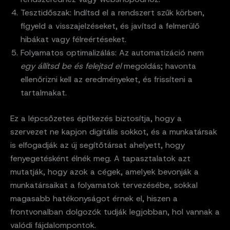
Tesztidőszak: Indítsd el a rendszert szűk körben,
figyeld a visszajelzéseket, és javítsd a felmerülő
hibákat vagy félreértéseket.
Folyamatos optimalizálás: Az automatizáció nem
egy állítsd be és felejtsd el
megoldás; havonta
ellenőrizni kell az eredményeket, és frissíteni a
tartalmakat.
Ez a lépcsőzetes építkezés biztosítja, hogy a
szervezet ne kapjon digitális sokkot, és a munkatársak
is elfogadják az új segítőtársat ahelyett, hogy
fenyegetésként élnék meg. A tapasztalatok azt
mutatják, hogy azok a cégek, amelyek bevonják a
munkatársaikat a folyamatok tervezésébe, sokkal
magasabb hatékonyságot érnek el, hiszen a
frontvonalban dolgozók tudják legjobban, hol vannak a
valódi fájdalompontok.