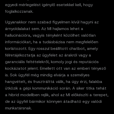
egyedi mérlegelést igénylő esetekkel kell, hogy
foglalkozzanak.
Ugyanakkor nem szabad figyelmen kívül hagyni az
árnyoldalakat sem. Az MI hajlamos lehet a
hallucinációra, vagyis tényként közölhet valótlan
információkat, ha a tudásbázisa nem megfelelően
korlátozott. Egy rosszul beállított chatbot, amely
félretájékoztatja az ügyfelet az árakról vagy a
garanciális feltételekről, komoly jogi és reputációs
kockázatot jelent. Emellett ott van az emberi tényező
is. Sok ügyfél még mindig elvárja a személyes
hangvételt, és frusztrálttá válik, ha úgy érzi, falakba
ütközik a gépi kommunikáció során. A siker titka tehát
a hibrid modellben rejlik, ahol az MI előkészíti a terepet,
de az ügyfél bármikor könnyen átadható egy valódi
munkatársnak.