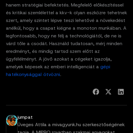
hanem stratégiai befektetés. Megfelelő előkészítéssel
és kritikai szemlélettel a kkv-k olyan eszközre tehetnek
szert, amely szintet lépve teszi lehetővé a növekedést
anélkül, hogy a csapat kiégne a monoton munkában. A
legfontosabb, hogy ne félj a technológiától, de ne is
várd tőle a csodát. Használd tudatosan, mérj minden
eredményt, és mindig tartsd szem előtt az
ügyfélélményt. A jövő azokat a cégeket igazolja,
amelyek képesek az emberi intelligenciát a
gépi
hatékonysággal ötvözni
.
jumpat
Üveges Attila a mivagyunk.hu szerkesztőségének
tagja. A MIPRO rovatban szakmai anyagokat,