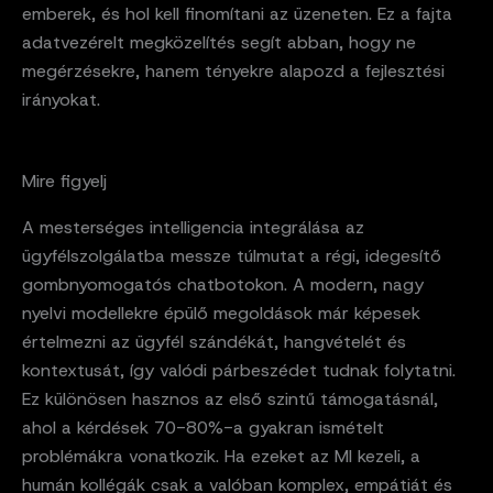
emberek, és hol kell finomítani az üzeneten. Ez a fajta
adatvezérelt megközelítés segít abban, hogy ne
megérzésekre, hanem tényekre alapozd a fejlesztési
irányokat.
Mire figyelj
A mesterséges intelligencia integrálása az
ügyfélszolgálatba messze túlmutat a régi, idegesítő
gombnyomogatós chatbotokon. A modern, nagy
nyelvi modellekre épülő megoldások már képesek
értelmezni az ügyfél szándékát, hangvételét és
kontextusát, így valódi párbeszédet tudnak folytatni.
Ez különösen hasznos az első szintű támogatásnál,
ahol a kérdések 70-80%-a gyakran ismételt
problémákra vonatkozik. Ha ezeket az MI kezeli, a
humán kollégák csak a valóban komplex, empátiát és