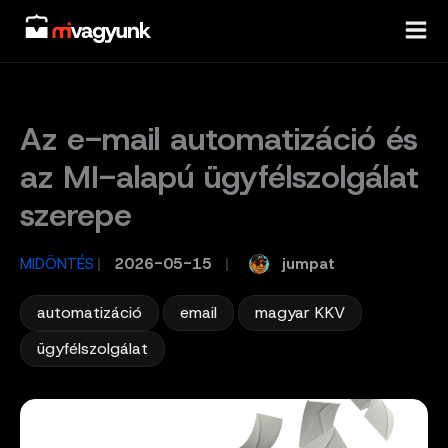
Skip
to
content
Az e-mail automatizáció és
az MI-alapú ügyfélszolgálat
szerepe
jumpat
MIDÖNTÉS
/
2026-05-15
/
,
,
,
automatizáció
email
magyar KKV
ügyfélszolgálat