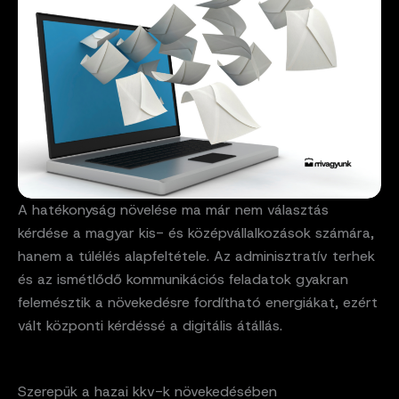
A hatékonyság növelése ma már nem választás
kérdése a magyar kis- és középvállalkozások számára,
hanem a túlélés alapfeltétele. Az adminisztratív terhek
és az ismétlődő kommunikációs feladatok gyakran
felemésztik a növekedésre fordítható energiákat, ezért
vált központi kérdéssé a digitális átállás.
Szerepük a hazai kkv-k növekedésében