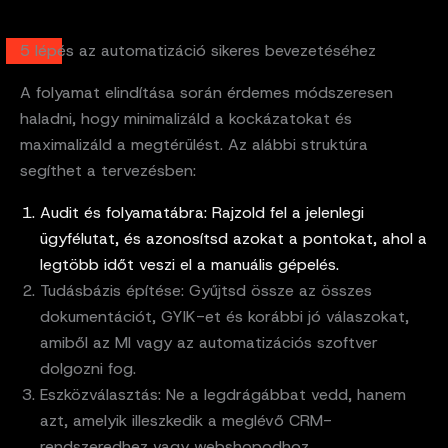
5 lépés az automatizáció sikeres bevezetéséhez
A folyamat elindítása során érdemes módszeresen
haladni, hogy minimalizáld a kockázatokat és
maximalizáld a megtérülést. Az alábbi struktúra
segíthet a tervezésben:
Audit és folyamatábra: Rajzold fel a jelenlegi
ügyfélutat, és azonosítsd azokat a pontokat, ahol a
legtöbb időt veszi el a manuális gépelés.
Tudásbázis építése: Gyűjtsd össze az összes
dokumentációt, GYIK-et és korábbi jó válaszokat,
amiből az MI vagy az automatizációs szoftver
dolgozni fog.
Eszközválasztás: Ne a legdrágábbat vedd, hanem
azt, amelyik illeszkedik a meglévő CRM-
rendszeredhez vagy webshopodhoz.