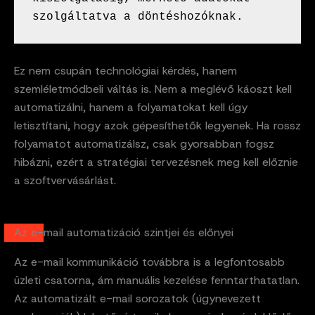
szolgáltatva a döntéshozóknak. 
Ez nem csupán technológiai kérdés, hanem
szemléletmódbeli váltás is. Nem a meglévő káoszt kell
automatizálni, hanem a folyamatokat kell úgy
letisztítani, hogy azok gépesíthetők legyenek. Ha rossz
folyamatot automatizálsz, csak gyorsabban fogsz
hibázni, ezért a stratégiai tervezésnek meg kell előznie
a szoftvervásárlást.
Az e-mail automatizáció szintjei és előnyei
Az e-mail kommunikáció továbbra is a legfontosabb
üzleti csatorna, ám manuális kezelése fenntarthatatlan.
Az automatizált e-mail sorozatok (úgynevezett