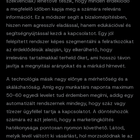
szekvenciák) lehetővé teszik, hogy minden érdeklődő
a megfelelő időben kapja meg a számára releváns
információt. Ez a módszer segít a bizalomépítésben,
hiszen nem agresszív eladással, hanem edukációval és
segítségnyújtással kezdi a kapcsolatot. Egy jól
felépített rendszer képes szegmentálni a feliratkozókat
az érdeklődésük alapján, így elkerülhető, hogy
irreleváns tartalmakkal terheld őket, ami hosszú távon
javítja a megnyitási arányokat és a márkád hírnevét.
A technológia másik nagy előnye a mérhetőség és a
skálázhatóság. Amíg egy munkatárs naponta maximum
50-60 egyedi levelet tud érdemben megírni, addig egy
automatizált rendszernek mindegy, hogy száz vagy
tízezer ügyféllel tartja a kapcsolatot. A döntéshozók
számára ez azt jelenti, hogy a marketingköltés
hatékonysága pontosan nyomon követhető. Látod,
melyik levél váltott ki vásárlást, hol morzsolódnak le az