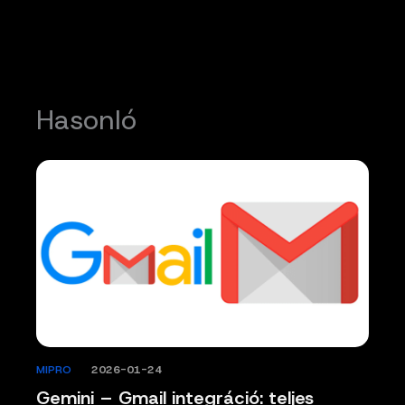
Hasonló
MIPRO
/
2026-01-24
Gemini – Gmail integráció: teljes