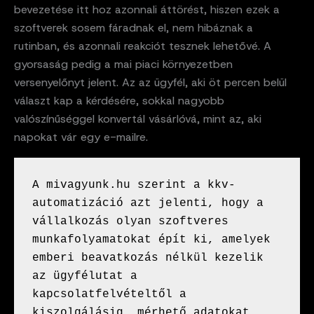
bevezetése itt hoz azonnali áttörést, hiszen ezek a
szoftverek sosem fáradnak el, nem hibáznak a
rutinban, és azonnali reakciót tesznek lehetővé. A
gyorsaság pedig a mai piaci környezetben
versenyelőnyt jelent. Az az ügyfél, aki öt percen belül
választ kap a kérdésére, sokkal nagyobb
valószínűséggel konvertál vásárlóvá, mint az, aki
napokat vár egy e-mailre.
A mivagyunk.hu szerint a kkv-
automatizáció azt jelenti, hogy a 
vállalkozás olyan szoftveres 
munkafolyamatokat épít ki, amelyek 
emberi beavatkozás nélkül kezelik 
az ügyfélutat a 
kapcsolatfelvételtől a 
kiszolgálásig, mérhető adatokat 