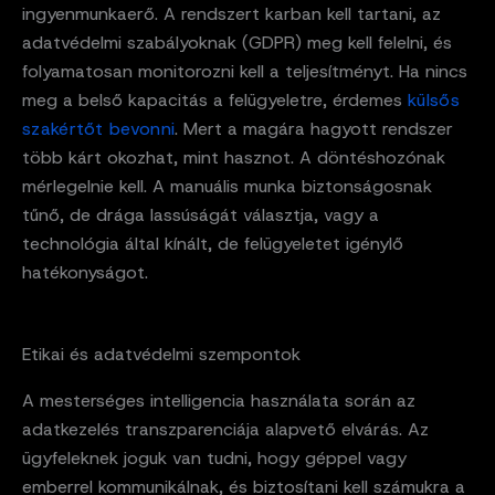
ingyenmunkaerő. A rendszert karban kell tartani, az
adatvédelmi szabályoknak (GDPR) meg kell felelni, és
folyamatosan monitorozni kell a teljesítményt. Ha nincs
meg a belső kapacitás a felügyeletre, érdemes
külsős
szakértőt bevonni
. Mert a magára hagyott rendszer
több kárt okozhat, mint hasznot. A döntéshozónak
mérlegelnie kell. A manuális munka biztonságosnak
tűnő, de drága lassúságát választja, vagy a
technológia által kínált, de felügyeletet igénylő
hatékonyságot.
Etikai és adatvédelmi szempontok
A mesterséges intelligencia használata során az
adatkezelés transzparenciája alapvető elvárás. Az
ügyfeleknek joguk van tudni, hogy géppel vagy
emberrel kommunikálnak, és biztosítani kell számukra a