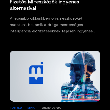
Fizetős MI-eszközök ingyenes
alternatívái
A legújabb cikkünkben olyan eszközöket
mutatunk be, amik a drága mesterséges
intelligencia előfizetéseknek teljesen ingyenes…
IPAR 5.0
,
MINAP
/
2026-03-20