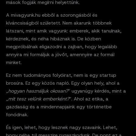
mások fogják megírni helyettünk.
A mivagyunk.hu ebből a szorongásból és
kíváncsiságból született. Nem akarunk többnek
látszani, mint amik vagyunk: emberek, akik tanulnak,
kérdeznek, és néha hibáznak is. De közben
megpróbálnak eligazodni a zajban, hogy legalább
annyira mi formáljuk a jövőt, amennyire az formál
minket.
Ez nem tudományos folyóirat, nem is egy startup
brosúra. Ez egy közös napló. Egy olyan hely, ahol a
„
hogyan használjuk okosan?
” ugyanúgy kérdés, mint a
„
mit tesz velünk emberként?
”. Ahol az etika, a
gazdaság és a mindennapjaink egy történetbe
fonódnak.
És igen, lehet, hogy lesznek nagy szavaink. Lehet,
hogy néha túl messzire rugaszkodunk. De pont ez a