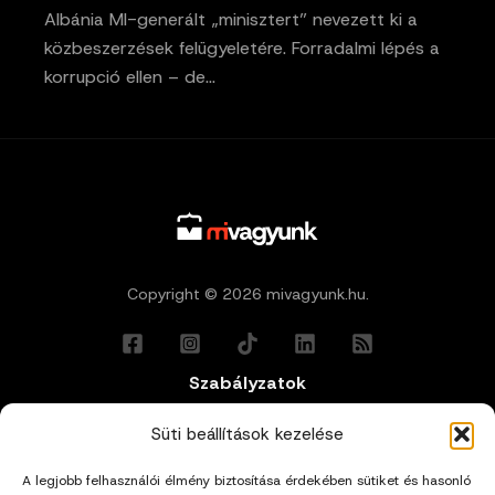
Albánia MI-generált „minisztert” nevezett ki a
közbeszerzések felügyeletére. Forradalmi lépés a
korrupció ellen – de…
Copyright © 2026 mivagyunk.hu.
Szabályzatok
Általános Felhasználási Feltételek
Süti beállítások kezelése
A legjobb felhasználói élmény biztosítása érdekében sütiket és hasonló
Adatkezelési Tájékoztató