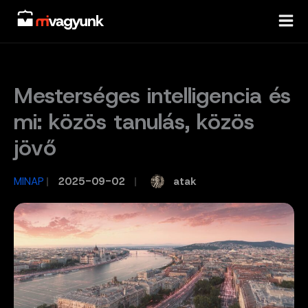
Skip
to
content
Mesterséges intelligencia és
mi: közös tanulás, közös
jövő
atak
MINAP
/
2025-09-02
/