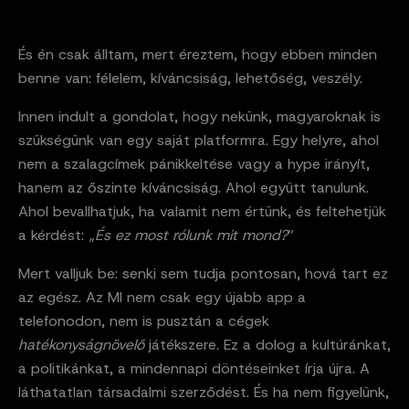
És én csak álltam, mert éreztem, hogy ebben minden
benne van: félelem, kíváncsiság, lehetőség, veszély.
Innen indult a gondolat, hogy nekünk, magyaroknak is
szükségünk van egy saját platformra. Egy helyre, ahol
nem a szalagcímek pánikkeltése vagy a hype irányít,
hanem az őszinte kíváncsiság. Ahol együtt tanulunk.
Ahol bevallhatjuk, ha valamit nem értünk, és feltehetjük
a kérdést: „
És ez most rólunk mit mond?
”
Mert valljuk be: senki sem tudja pontosan, hová tart ez
az egész. Az MI nem csak egy újabb app a
telefonodon, nem is pusztán a cégek
hatékonyságnövelő
játékszere. Ez a dolog a kultúránkat,
a politikánkat, a mindennapi döntéseinket írja újra. A
láthatatlan társadalmi szerződést. És ha nem figyelünk,