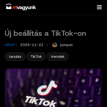
Skip
to
content
Új beállítás a TikTok-on
jumpat
MINAP
/
2025-11-21
/
,
,
tanulás
TikTok
trendek