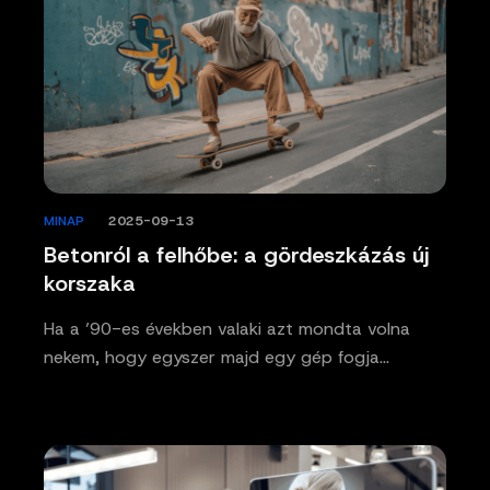
MINAP
/
2025-09-13
Betonról a felhőbe: a gördeszkázás új
korszaka
Ha a ’90-es években valaki azt mondta volna
nekem, hogy egyszer majd egy gép fogja…