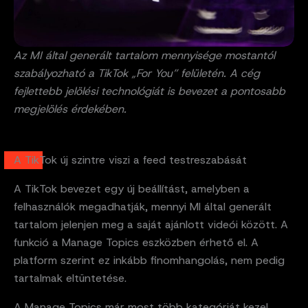
Az MI által generált tartalom mennyisége mostantól
szabályozható a TikTok „For You” felületén. A cég
fejlettebb jelölési technológiát is bevezet a pontosabb
megjelölés érdekében.
A TikTok új szintre viszi a feed testreszabását
A TikTok bevezet egy új beállítást, amelyben a
felhasználók megadhatják, mennyi MI által generált
tartalom jelenjen meg a saját ajánlott videói között. A
funkció a Manage Topics eszközben érhető el. A
platform szerint ez inkább finomhangolás, nem pedig
tartalmak eltüntetése.
A Manage Topics már most több kategóriát kezel,