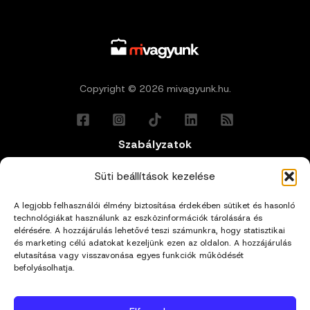
Copyright © 2026 mivagyunk.hu.
Szabályzatok
Általános Felhasználási Feltételek
Süti beállítások kezelése
A legjobb felhasználói élmény biztosítása érdekében sütiket és hasonló
Adatkezelési Tájékoztató
technológiákat használunk az eszközinformációk tárolására és
elérésére. A hozzájárulás lehetővé teszi számunkra, hogy statisztikai
és marketing célú adatokat kezeljünk ezen az oldalon. A hozzájárulás
Impresszum
elutasítása vagy visszavonása egyes funkciók működését
befolyásolhatja.
Cookie Policy (EU)