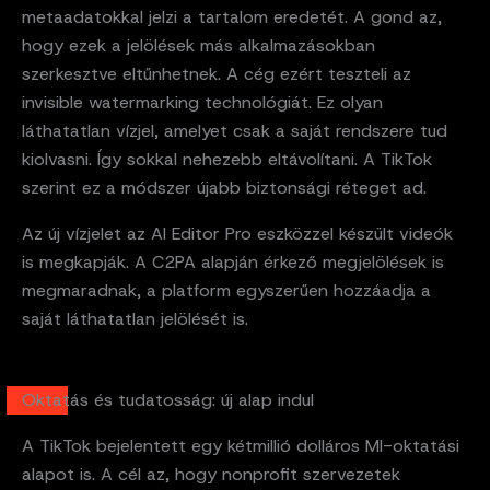
metaadatokkal jelzi a tartalom eredetét. A gond az,
hogy ezek a jelölések más alkalmazásokban
szerkesztve eltűnhetnek. A cég ezért teszteli az
invisible watermarking technológiát. Ez olyan
láthatatlan vízjel, amelyet csak a saját rendszere tud
kiolvasni. Így sokkal nehezebb eltávolítani. A TikTok
szerint ez a módszer újabb biztonsági réteget ad.
Az új vízjelet az AI Editor Pro eszközzel készült videók
is megkapják. A C2PA alapján érkező megjelölések is
megmaradnak, a platform egyszerűen hozzáadja a
saját láthatatlan jelölését is.
Oktatás és tudatosság: új alap indul
A TikTok bejelentett egy kétmillió dolláros MI-oktatási
alapot is. A cél az, hogy nonprofit szervezetek