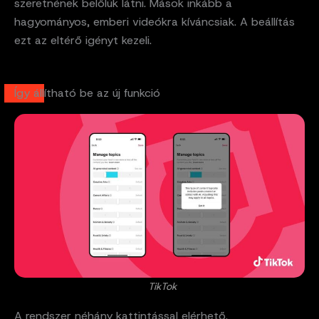
szeretnének belőlük látni. Mások inkább a
hagyományos, emberi videókra kíváncsiak. A beállítás
ezt az eltérő igényt kezeli.
Így állítható be az új funkció
TikTok
A rendszer néhány kattintással elérhető.