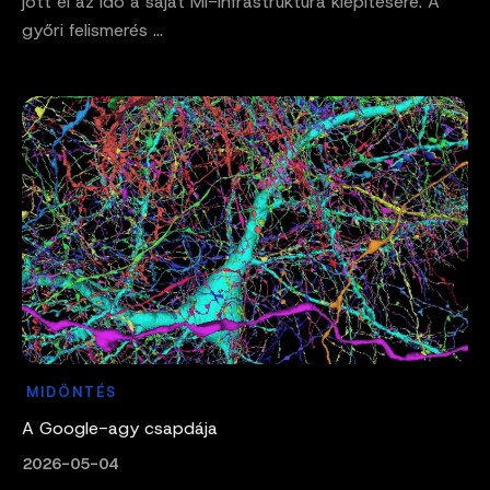
jött el az idő a saját MI-infrastruktúra kiépítésére. A
győri felismerés ...
MIDÖNTÉS
A Google-agy csapdája
2026-05-04