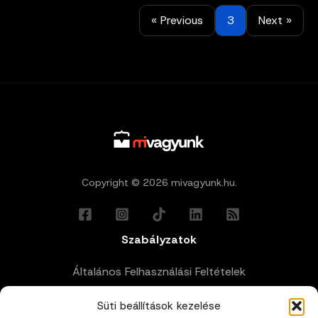
« Previous
3
Next »
Copyright © 2026 mivagyunk.hu.
Szabályzatok
Általános Felhasználási Feltételek
Süti beállítások kezelése
Adatkezelési Tájékoztató