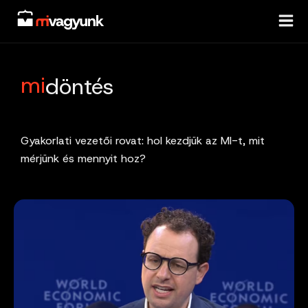
Skip
to
content
mi
döntés
Gyakorlati vezetői rovat: hol kezdjük az MI-t, mit
mérjünk és mennyit hoz?