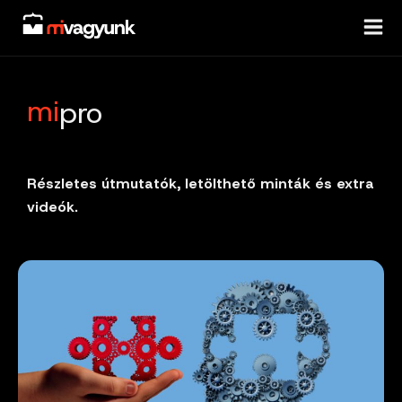
Skip
to
content
mi
pro
Részletes útmutatók, letölthető minták és extra
videók.