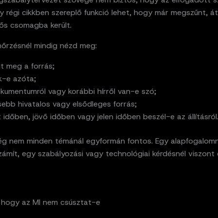
gy régi cikkben szereplő funkció lehet, hogy már megszűnt, á
tős csomagba került.
enőrzésnél mindig nézd meg:
nt meg a forrás;
ék-e azóta;
okumentumról vagy korábbi hírről van-e szó;
sebb hivatalos vagy elsődleges forrás;
t időben, jövő időben vagy jelen időben beszél-e az állításról
ség nem minden témánál egyformán fontos. Egy alapfogalomn
zámít, egy szabályozási vagy technológiai kérdésnél viszont
d, hogy az MI nem csúsztat-e