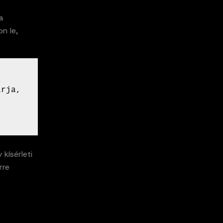
a
n le,
rja, 
kísérleti
rre