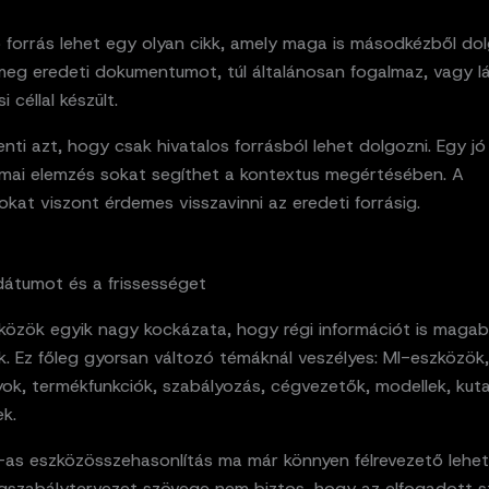
forrás lehet egy olyan cikk, amely maga is másodkézből dol
 meg eredeti dokumentumot, túl általánosan fogalmaz, vagy 
i céllal készült.
enti azt, hogy csak hivatalos forrásból lehet dolgozni. Egy jó
mai elemzés sokat segíthet a kontextus megértésében. A
sokat viszont érdemes visszavinni az eredeti forrásig.
dátumot és a frissességet
közök egyik nagy kockázata, hogy régi információt is magab
k. Ez főleg gyorsan változó témáknál veszélyes: MI-eszközök,
ok, termékfunkciók, szabályozás, cégvezetők, modellek, kuta
k.
as eszközösszehasonlítás ma már könnyen félrevezető lehet
ogszabálytervezet szövege nem biztos, hogy az elfogadott s