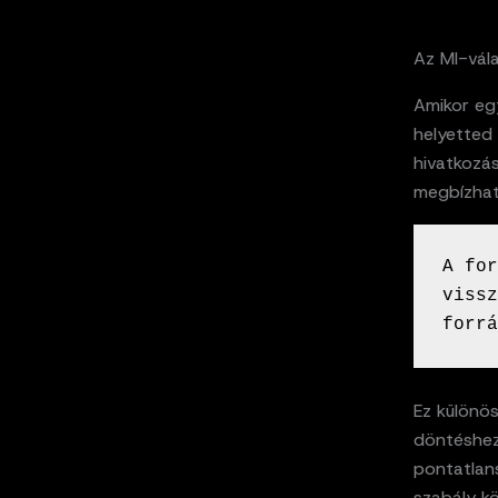
Az MI-vál
Amikor eg
helyetted
hivatkozás
megbízhat
A for
vissz
forrá
Ez különös
döntéshez
pontatlans
szabály kö