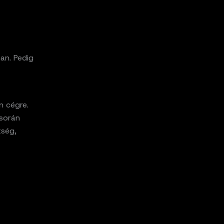
ban. Pedig
n cégre.
 során
tség,