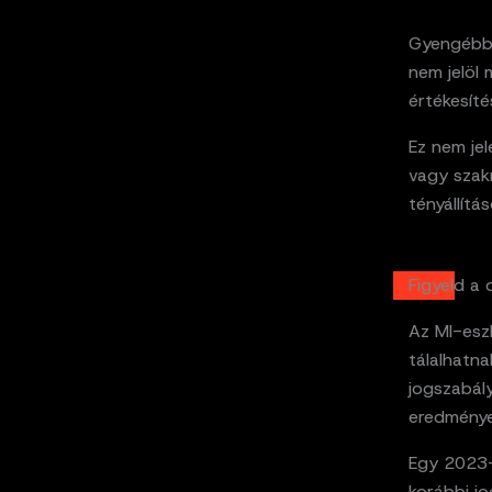
Gyengébb 
nem jelöl
értékesítés
Ez nem jel
vagy szak
tényállítá
Figyeld a 
Az MI-esz
tálalhatna
jogszabály
eredménye
Egy 2023-
korábbi j