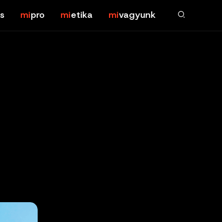
s
pro
etika
vagyunk