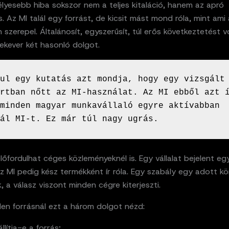
lyesebb hiba sokszor nem a teljes kitaláció, hanem az apró
. Az MI talál egy forrást, de kicsit mást mond róla, mint ami 
szerepel. Általánosít, egyszerűsít, túl erős következtetést vo
ekever két hasonló dolgot.
ul egy kutatás azt mondja, hogy egy vizsgált 
rtban nőtt az MI-használat. Az MI ebből azt í
minden magyar munkavállaló egyre aktívabban 
ál MI-t. Ez már túl nagy ugrás.
őfordulhat céges közleményeknél is. Egy vállalat bejelent egy 
az MI pedig kész termékként ír róla. Egy szabály egy adott kö
, a válasz viszont minden cégre kiterjeszti.
den forrásnál ezt a három dolgot nézd:
llítja-e a forrás;