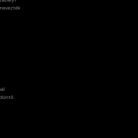
tnevezték
.
ál
 döntő