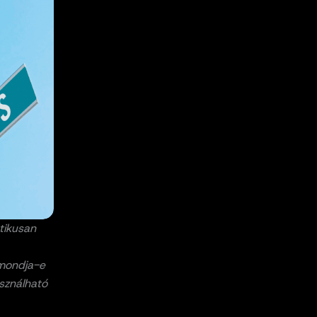
tikusan
t mondja-e
asználható