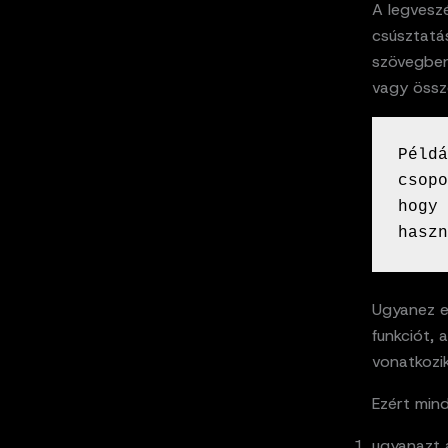
A legveszé
csúsztatás
szövegben 
vagy össz
Példá
csopo
hogy 
haszn
Ugyanez el
funkciót, 
vonatkozik
Ezért min
ugyanazt á