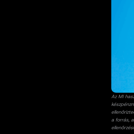
Az MI hasz
készpénzne
ellenőrizt
a forrás, 
ellenőrzés