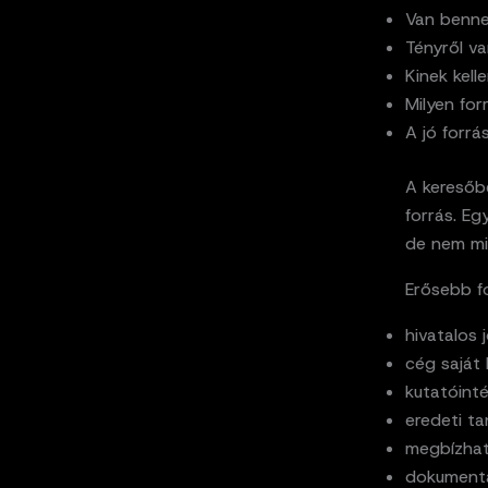
Van benne
Tényről v
Kinek kell
Milyen for
A jó forrá
A keresőb
forrás. Eg
de nem mi
Erősebb fo
hivatalos 
cég saját
kutatóint
eredeti ta
megbízható
dokumentá