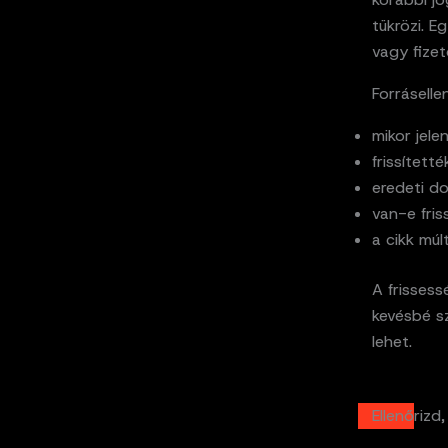
tükrözi. E
vagy fize
Forrásell
mikor jele
frissített
eredeti d
van-e fris
a cikk múl
A frisses
kevésbé s
lehet.
Ellenőriz