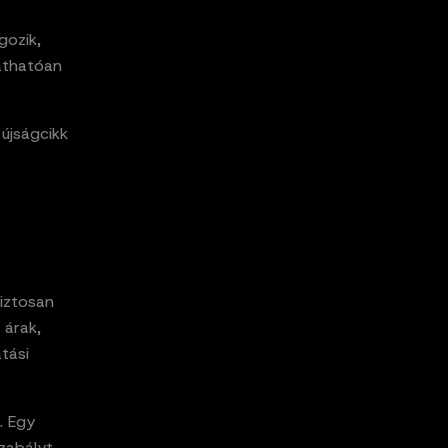
gozik,
láthatóan
 újságcikk
iztosan
 árak,
tási
. Egy
zabályt