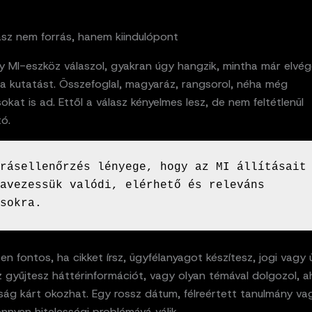
asz nem forrás, hanem kiindulópont
y MI-eszköz válaszol, gyakran úgy hangzik, mintha már elvég
 a kutatást. Összefoglal, magyaráz, rangsorol, néha még
okat is ad. Ettől a válasz kényelmes lesz, de nem feltétlenül
ó.
rásellenőrzés lényege, hogy az MI állításait 
avezessük valódi, elérhető és releváns 
sokra.
en fontos, ha cikket írsz, ügyfélanyagot készítesz, jogi vagy ü
 gyűjtesz háttérinformációt, vagy olyan témával dolgozol, a
ág kárt okozhat. Egy rossz dátum, félreértett tanulmány vag
nnyen hitelességi problémává válik.