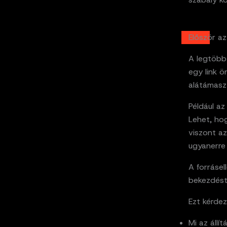
Először az 
A legtöbb 
egy link ö
alátámaszt
Például az
Lehet, hog
viszont az
ugyanerre 
A forrásel
bekezdést 
Ezt kérdez
Mi az állí