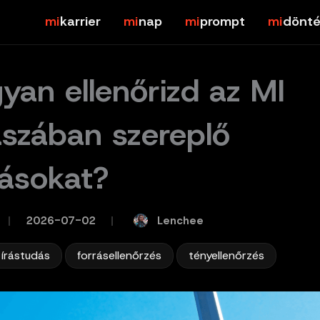
karrier
nap
prompt
dönté
yan ellenőrizd az MI
aszában szereplő
rásokat?
Lenchee
/
2026-07-02
/
,
,
s írástudás
forrásellenőrzés
tényellenőrzés