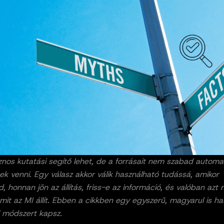
nos kutatási segítő lehet, de a forrásait nem szabad automa
k venni. Egy válasz akkor válik használható tudássá, amikor
ed, honnan jön az állítás, friss-e az információ, és valóban az
amit az MI állít. Ebben a cikkben egy egyszerű, magyarul is h
i módszert kapsz.