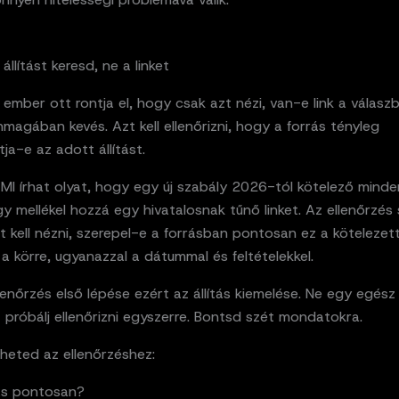
állítást keresd, ne a linket
ember ott rontja el, hogy csak azt nézi, van-e link a válasz
nmagában kevés. Azt kell ellenőrizni, hogy a forrás tényleg
ja-e az adott állítást.
 MI írhat olyat, hogy egy új szabály 2026-tól kötelező minde
y mellékel hozzá egy hivatalosnak tűnő linket. Az ellenőrzés
t kell nézni, szerepel-e a forrásban pontosan ez a kötelezet
a körre, ugyanazzal a dátummal és feltételekkel.
lenőrzés első lépése ezért az állítás kiemelése. Ne egy egész
próbálj ellenőrizni egyszerre. Bontsd szét mondatokra.
heted az ellenőrzéshez:
tás pontosan?