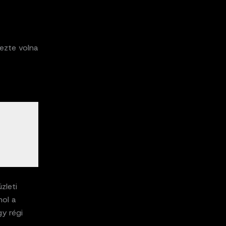
ezte volna
zleti
hol a
y régi