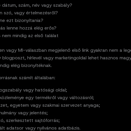
 dátum, szám, név vagy szabály?
an szó, vagy értelmezésről?
ene ezt bizonyítania?
rás lenne hozzá elég erős?
s nem mindig az első találat
en vagy MI-válaszban megjelenő első link gyakran nem a le
y blogposzt, hírlevél vagy marketingoldal lehet hasznos mag
ndig elég bizonyítéknak.
rrásnak számít általában:
jogszabály vagy hatósági oldal;
 közleménye egy termékről vagy változásról;
ézet, egyetem vagy szakmai szervezet anyaga;
nulmány vagy jelentés;
, szerkesztett sajtóforrás;
lt adatsor vagy nyilvános adatbázis.