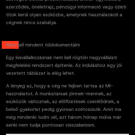
szerződés, önéletrajz, pénzügyi információ vagy üzleti
titok kerül olyan eszközbe, amelynek használatáról a
cégnek nincs szabálya.
Nem kell mindent túldokumentálni
Egy kisvállalkozásnak nem kell rögtön nagyvállalati
megfelelési rendszert építenie. Az induláshoz egy jól
vezetett táblázat is elég lehet.
A lényeg az, hogy a cég ne fejben tartsa az MI-
használatot. A munkatársak jönnek-mennek, az
eszközök változnak, az előfizetések cserélődnek, a
belső gyakorlat pedig gyorsan szétcsúszik. Amit ma
még mindenki tudni vél, azt három hónap múlva már
senki nem tudja pontosan visszakeresni.