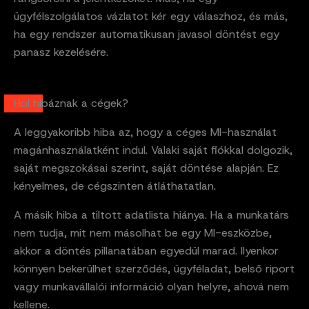
ügyfélszolgálatos vázlatot kér egy válaszhoz, és más,
ha egy rendszer automatikusan javasol döntést egy
panasz kezelésére.
Hol hibáznak a cégek?
A leggyakoribb hiba az, hogy a céges MI-használat
magánhasználatként indul. Valaki saját fiókkal dolgozik,
saját megszokásai szerint, saját döntése alapján. Ez
kényelmes, de cégszinten átláthatatlan.
A másik hiba a tiltott adatlista hiánya. Ha a munkatárs
nem tudja, mit nem másolhat be egy MI-eszközbe,
akkor a döntés pillanatában egyedül marad. Ilyenkor
könnyen bekerülhet szerződés, ügyféladat, belső riport
vagy munkavállalói információ olyan helyre, ahová nem
kellene.