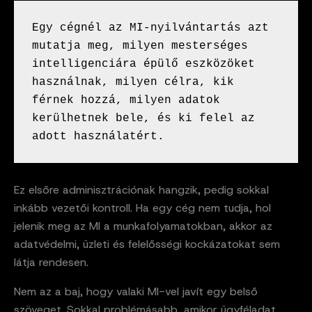
Egy cégnél az MI-nyilvántartás azt 
mutatja meg, milyen mesterséges 
intelligenciára épülő eszközöket 
használnak, milyen célra, kik 
férnek hozzá, milyen adatok 
kerülhetnek bele, és ki felel az 
adott használatért.
Ez elsőre adminisztrációnak hangzik, pedig sokkal
inkább vezetői kontroll. Ha egy cég nem tudja, hol
jelenik meg az MI a munkafolyamatokban, akkor az
adatvédelmi, üzleti és felelősségi kockázatokat sem
látja rendesen.
Nem az a baj, hogy valaki MI-vel javít egy belső
szöveget. Sokkal problémásabb, amikor ügyféladat,