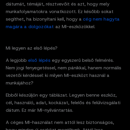
dátumát, témáját, résztvevőit és azt, hogy mely
munkafolyamatokra vonatkozott. Ez később sokat
segíthet, ha bizonyítani kell, hogy a
cég nem hagyta
magára a dolgozókat
az MI-eszközökkel.
Mi legyen az első lépés?
A legjobb
első lépés
egy egyszerű belső felmérés.
Nem jogi fenyegetéssel, nem pánikkal, hanem normális
vezetői kérdéssel: ki milyen MI-eszközt használ a
munkájához?
Ebből készüljön egy táblázat. Legyen benne eszköz,
cél, használó, adat, kockázat, felelős és felülvizsgálati
dátum. Ez már MI-nyilvántartás.
A céges MI-használat nem attól lesz biztonságos,
hogy minden új eszközt megtiltunk. Attól lesz