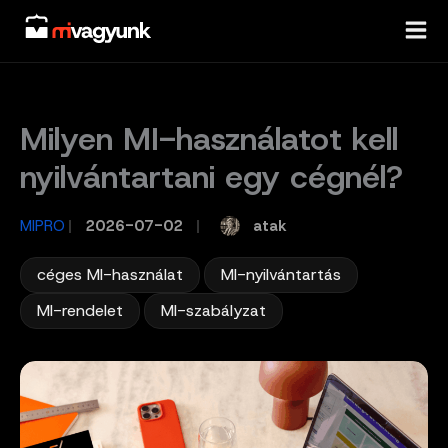
Skip
to
content
Milyen MI-használatot kell
nyilvántartani egy cégnél?
atak
MIPRO
/
2026-07-02
/
,
,
céges MI-használat
MI-nyilvántartás
,
MI-rendelet
MI-szabályzat