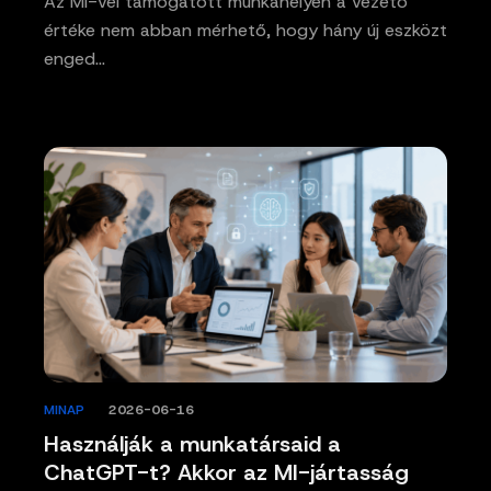
Az MI-vel támogatott munkahelyen a vezető
értéke nem abban mérhető, hogy hány új eszközt
enged…
MINAP
/
2026-06-16
Használják a munkatársaid a
ChatGPT-t? Akkor az MI-jártasság