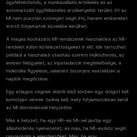
ügyfélminősítés, a munkavállalói értékelés és az
automatizált ügyfélkezelés érzékenyebb terület. Itt az
MI nem pusztán szöveget segít írni, hanem embereket
érintő folyamatok közelébe kerülhet.
A magas kockázatú MI-rendszerek használóira az MI-
rendelet külön kötelezettségeket ír elő. Ide tartozhat
például a használati utasítás szerinti működtetés, az
emberi felügyelet, az inputadatok megfelelősége, a
működés figyelése, valamint bizonyos esetekben a
naplók megőrzése.
Egy átlagos cégnek ebből első körben egy dolgot kell
komolyan vennie: tudnia kell, mely folyamatokban kerül
az MI döntésközeli helyzetbe.
Más a helyzet, ha egy HR-es MI-vel javítja egy
álláshirdetés nyelvezetét, és más, ha MI-eszköz segít
rangsorolni a jelentkezőket. Más, ha egy