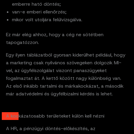
emberre ható döntés;
van-e emberi ellenőrzés;
mikor volt utoljára felülvizsgálva.
Ez már elég ahhoz, hogy a cég ne sötétben
tapogatózzon.
Egy ilyen táblázatból gyorsan kiderülhet például, hogy
a marketing csak nyilvános szövegeken dolgozik MI-
vel, az ügyfélszolgálat viszont panaszügyeket
fogalmaztat át. A kettő között nagy különbség van.
Az első inkább tartalmi és márkakockázat, a második
már adatvédelmi és ügyfélbizalmi kérdés is lehet.
A kockázatosabb területeket külön kell nézni
A HR, a pénzügyi döntés-előkészítés, az