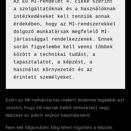
Az EU MI-rendelet 4. cikke szerint 
a szolgáltatóknak és a használóknak 
intézkedéseket kell tenniük annak 
érdekében, hogy az MI-rendszerekkel 
dolgozó munkatársak megfelelő MI-
jártassággal rendelkezzenek. Ennek 
során figyelembe kell venni többek 
között a technikai tudást, a 
tapasztalatot, a képzést, a 
használat környezetét és az 
érintett személyeket.
Ezért az MI-nyilvántartás mellett érdemes legalább azt
vezetni, hogy kik kaptak belső útmutatást vagy
képzést az adott eszköz használatáról.
Nem kell túlgondolni. Elég lehet rögzíteni a képzés