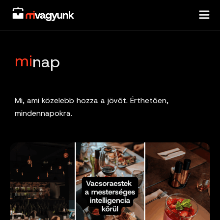
Skip
to
content
mi
nap
Mi, ami közelebb hozza a jövőt. Érthetően,
mindennapokra.