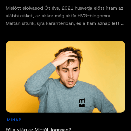
Mielőtt elolvasod Öt éve, 2021 húsvétja előtt írtam az
alábbi cikket, az akkor még aktív HVG-blogomra.
Máltán ültünk, újra karanténban, és a fiam aznap lett ...
MINAP
Fél a világ az MI-től. Jogosan?