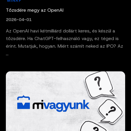
MINAP
Tőzsdére megy az OpenAI
2026-04-01
Az OpenAI havi kétmilliárd dollárt keres, és készül a
tőzsdére. Ha ChatGPT-felhasználó vagy, ez téged is
érint. Mutatjuk, hogyan. Miért számít neked az IPO? Az
...