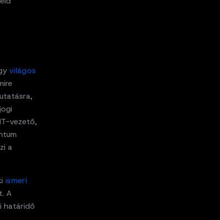
eid
egy
világos
mire
utatásra,
jogi
 IT-vezető,
entum
zi a
ki
ismeri
t. A
i határidő