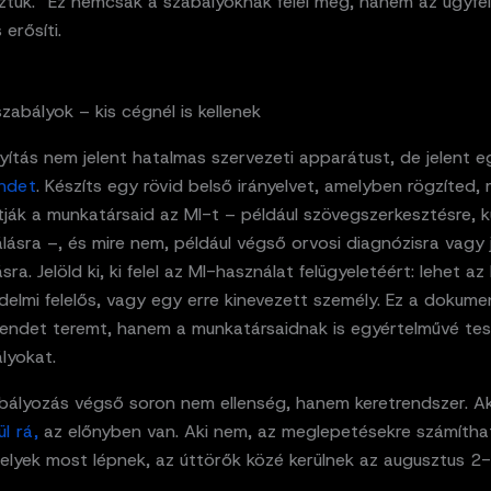
iztük.” Ez nemcsak a szabályoknak felel meg, hanem az ügyfel
 erősíti.
 szabályok – kis cégnél is kellenek
yítás nem jelent hatalmas szervezeti apparátust, de jelent 
ndet
. Készíts egy rövid belső irányelvet, amelyben rögzíted, 
ják a munkatársaid az MI-t – például szövegszerkesztésre, k
ásra –, és mire nem, például végső orvosi diagnózisra vagy 
ra. Jelöld ki, ki felel az MI-használat felügyeletéért: lehet az
delmi felelős, vagy egy erre kinevezett személy. Ez a dokum
endet teremt, hanem a munkatársaidnak is egyértelművé tes
lyokat.
bályozás végső soron nem ellenség, hanem keretrendszer. A
ül rá,
az előnyben van. Aki nem, az meglepetésekre számítha
elyek most lépnek, az úttörők közé kerülnek az augusztus 2-