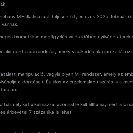
nak
néhány MI-alkalmazást teljesen tilt, és ezek 2025. február ó
 vannak.
meges biometrikus megfigyelés valós időben nyilvános tereke
ociális pontozási rendszer, amely viselkedés alapján korlátoz
.
datalatti manipuláció, vagyis olyan MI-rendszer, amely az em
olyásolja a döntéseit. És tilos az érzelemalapú szűrés is a mu
atásban.
 bármelyiket alkalmazza, azonnal le kell állítania, mert a bírs
ves árbevétel 7 százaléka is lehet.