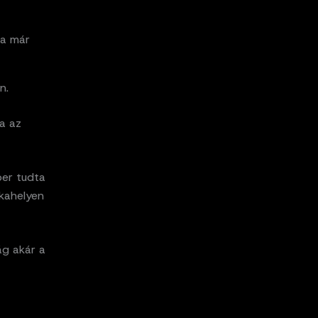
ta már
n.
za az
ber tudta
nkahelyen
ág akár a