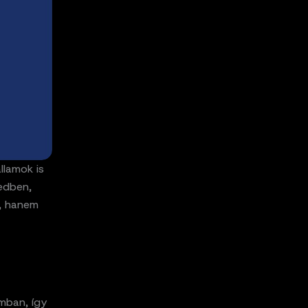
llamok is
edben,
t, hanem
mban, így