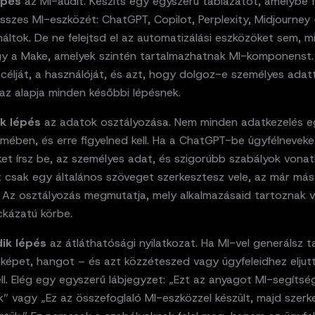
épés
az MI-audit. Készíts egy egyszerű táblázatot, amelybe 
szes MI-eszközét: ChatGPT, Copilot, Perplexity, Midjourney 
áltok. De ne felejtsd el az automatizálási eszközöket sem, m
gy a Make, amelyek szintén tartalmazhatnak MI-komponenst. 
célját, a használóját, és azt, hogy dolgoz-e személyes adatt
z az alapja minden későbbi lépésnek.
k lépés
az adatok osztályozása. Nem minden adatkezelés e
emében, és erre figyelned kell. Ha a ChatGPT-be ügyfélnevek
et írsz be, az személyes adat, és szigorúbb szabályok vonat
t csak egy általános szöveget szerkesztesz vele, az már más
. Az osztályozás megmutatja, mely alkalmazásaid tartoznak 
kázatú körbe.
ik lépés
az átláthatósági nyilatkozat. Ha MI-vel generálsz t
 képet, hangot – és azt közzéteszed vagy ügyfeleidhez eljut
ell. Elég egy egyszerű lábjegyzet: „Ezt az anyagot MI-segítsé
k” vagy „Ez az összefoglaló MI-eszközzel készült, majd szerk