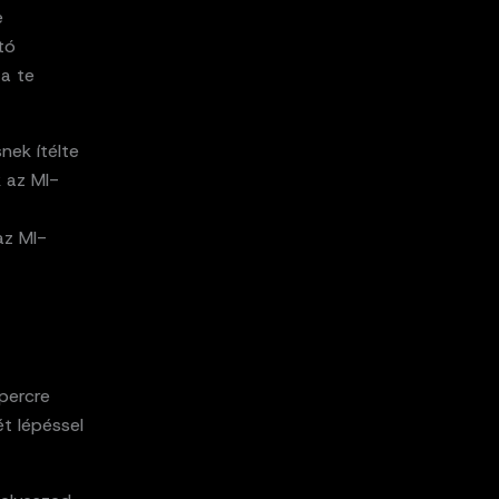
e
tó
 a te
nek ítélte
 az MI-
az MI-
percre
t lépéssel