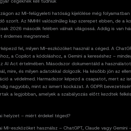
gyar cégeknek kell tudniuk
zágon az MI-felügyeleti hatóság kijelölése még folyamatban
idő szorít. Az NMHH valószínűleg kap szerepet ebben, de a k
 csak 2026 második felében válnak világossá. Addig is van h
it érdemes megtenned.
érképezd fel, milyen MI-eszközöket használ a céged. A ChatG
shoz, a Copilot a kódoláshoz, a Gemini a kereséshez – minde
az AI Act értelmében. Másodszor dokumentáld a használatot: 
ál, mire, és milyen adatokkal dolgozik. Ha később jön az elle
ció a védelmed. Harmadszor képezd a csapatot, mert az is
indig nagyobb, mint az ismert kockázat. A GDPR bevezetésén
rtak a legjobban, amelyek a szabályozás előtt kezdtek felkész
i helyzet – miért érdekel téged?
ai MI-eszközöket használsz – ChatGPT, Claude vagy Gemini –