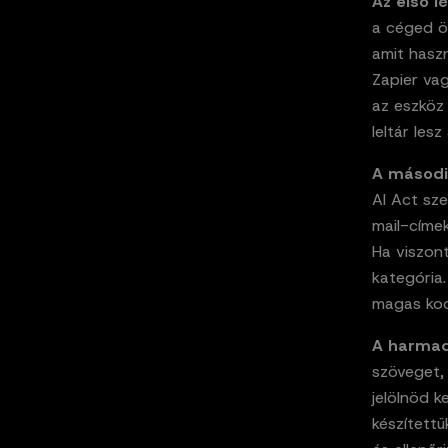
Az első l
a céged ös
amit haszn
Zapier va
az eszköz 
leltár les
A másodi
AI Act sz
mail-címek
Ha viszon
kategória
magas koc
A harmad
szöveget,
jelölnöd k
készítettü