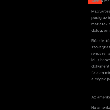
Amit a ma
Magyarors
pedig az 
részletek
dolog, am
Először t
szövegírá
rendszer 
MI-t haszn
dokumentá
félelem m
a cégek já
Az amerika
Ha amerik