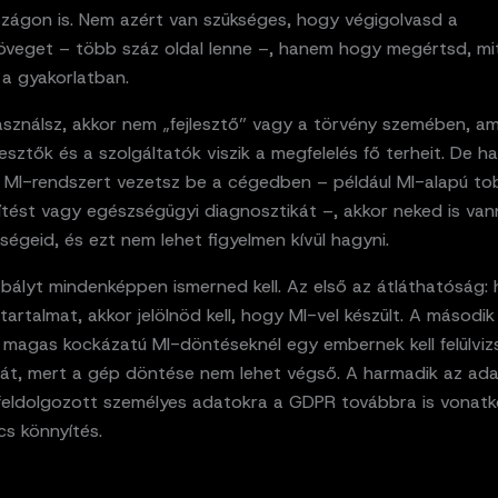
zágon is. Nem azért van szükséges, hogy végigolvasd a
öveget – több száz oldal lenne –, hanem hogy megértsd, mit
a gyakorlatban.
sználsz, akkor nem „fejlesztő” vagy a törvény szemében, ami 
lesztők és a szolgáltatók viszik a megfelelés fő terheit. De 
 MI-rendszert vezetsz be a cégedben – például MI-alapú to
ítést vagy egészségügyi diagnosztikát –, akkor neked is va
ségeid, és ezt nem lehet figyelmen kívül hagyni.
bályt mindenképpen ismerned kell. Az első az átláthatóság: 
tartalmat, akkor jelölnöd kell, hogy MI-vel készült. A másodi
: magas kockázatú MI-döntéseknél egy embernek kell felülviz
atát, mert a gép döntése nem lehet végső. A harmadik az ad
 feldolgozott személyes adatokra a GDPR továbbra is vonatk
cs könnyítés.