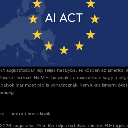
ct augusztusban lép teljes hatályba, és közben az amerikai á
vényeket hoznak. Ha MI-t használsz a munkádban vagy a cég
abályok már most rád is vonatkoznak. Nem luxus ismerni őke
erűség.
Act – ami rád vonatkozik
 2026. augusztus 2-án lép teljes hatályba minden EU-tagálla