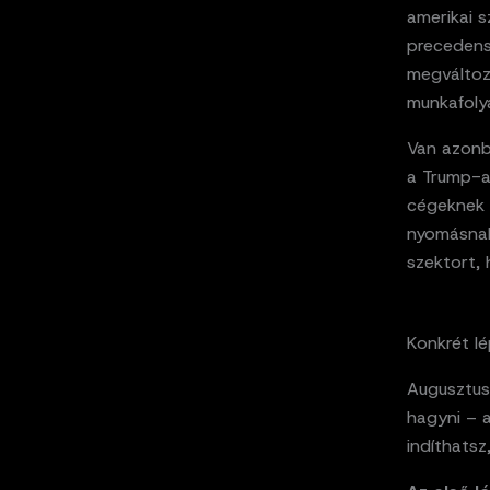
amerikai s
precedens
megváltozt
munkafolya
Van azonba
a Trump-a
cégeknek a
nyomásnak.
szektort, 
Konkrét l
Augusztus
hagyni – a
indíthatsz