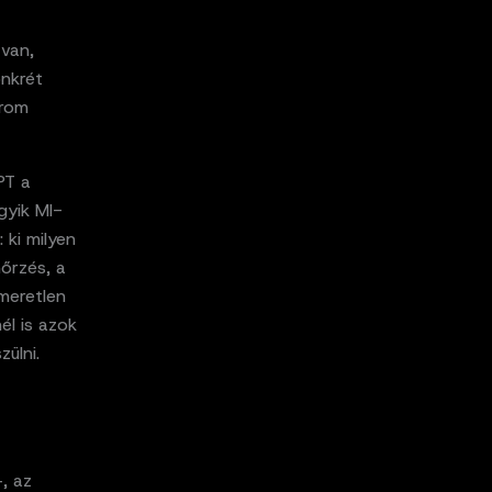
 van,
onkrét
árom
PT a
gyik MI-
ki milyen
nőrzés, a
meretlen
él is azok
ülni.
, az