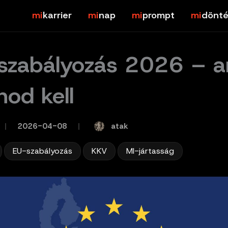
karrier
nap
prompt
dönté
szabályozás 2026 – a
nod kell
atak
/
2026-04-08
/
,
,
,
EU-szabályozás
KKV
MI-jártasság