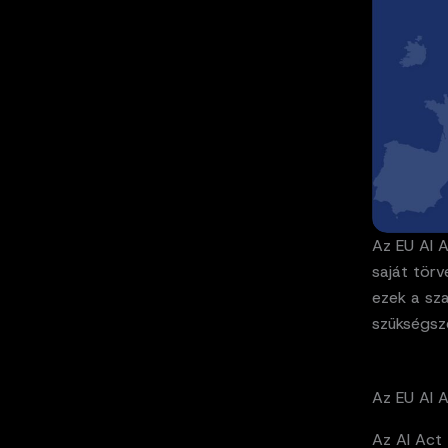
Az EU AI A
saját tör
ezek a sz
szükségsz
Az EU AI 
Az AI Act