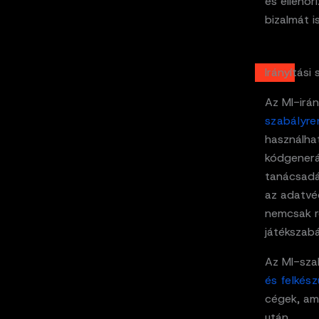
és ellenőr
bizalmát is
Irányítási
Az MI-irán
szabályre
használhat
kódgenerál
tanácsadás
az adatvé
nemcsak r
játékszabá
Az MI-sza
és felkész
cégek, am
után.