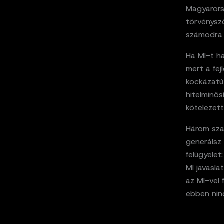
Magyarors
törvénysz
számodra 
Ha MI-t ha
mert a fej
kockázatú
hitelminős
kötelezett
Három sza
generálsz 
felügyelet
MI javasl
az MI-vel
ebben nin