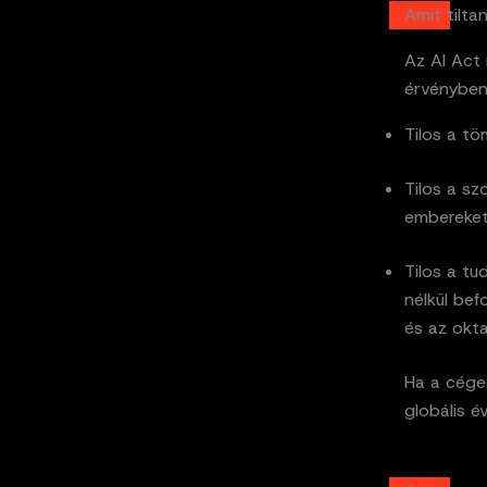
Amit tilta
Az AI Act 
érvényben
Tilos a tö
Tilos a sz
embereket
Tilos a tu
nélkül bef
és az okt
Ha a céged
globális é