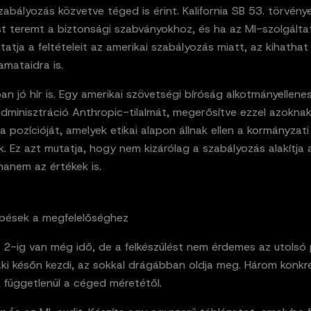
zabályozás közvetve téged is érint. Kalifornia SB 53. törvény
t teremt a biztonsági szabványokhoz, és ha az MI-szolgálta
atja a feltételeit az amerikai szabályozás miatt, az kihathat
mataidra is.
n jó hír is. Egy amerikai szövetségi bíróság alkotmányellenes
dminisztráció Anthropic-tilalmát, megerősítve ezzel azoknak
 pozícióját, amelyek etikai alapon állnak ellen a kormányzati
 Ez azt mutatja, hogy nem kizárólag a szabályozás alakítja 
hanem az értékek is.
épések a megfelelőséghez
 2-ig van még idő, de a felkészülést nem érdemes az utolsó 
ki későn kezdi, az sokkal drágábban oldja meg. Három konkré
, függetlenül a céged méretétől.