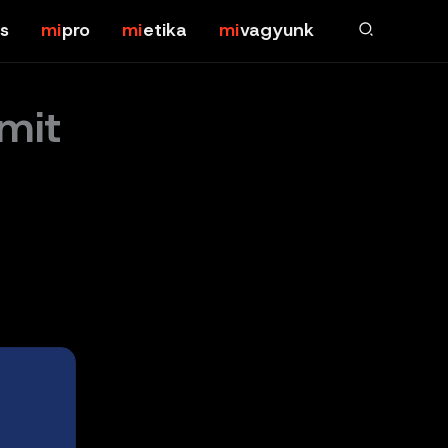
s
pro
etika
vagyunk
mit