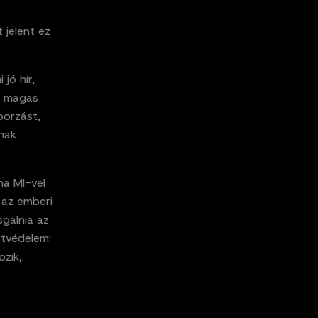
 jelent ez
jó hír,
ha magas
borzást,
nnak
ha MI-vel
k az emberi
sgálnia az
atvédelem:
ozik,