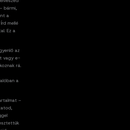
felveszed
– bármi,
int a
Írd mellé
al. Ez a
gyenlő az
et vagy e-
koznak rá.
valóban a
artalmat –
tatod,
ggel
esztettük