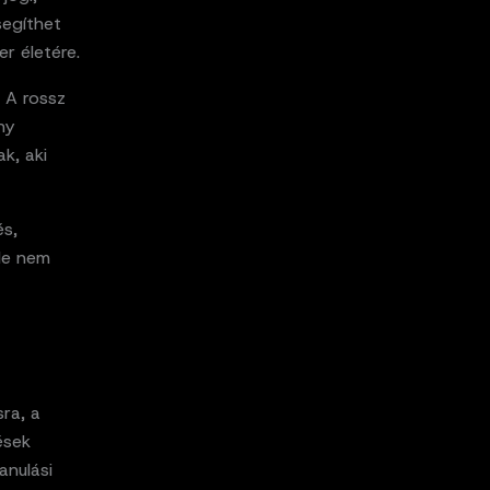
segíthet
r életére.
 A rossz
ny
k, aki
és,
 de nem
sra, a
ések
anulási