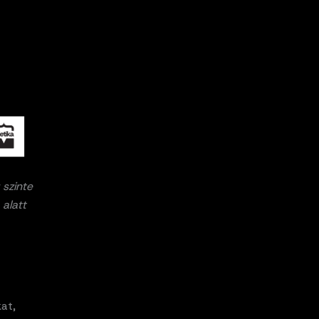
 szinte
 alatt
at,