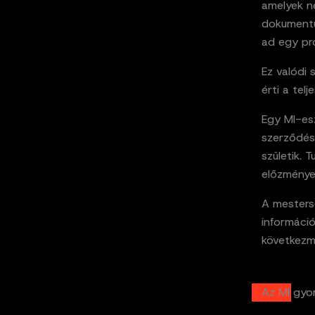
amelyek ne
dokumentu
ad egy pr
Ez valódi 
érti a telj
Egy MI-esz
szerződés
születik. 
előzményei
A mestersé
információ
következmé
Az MI gyo