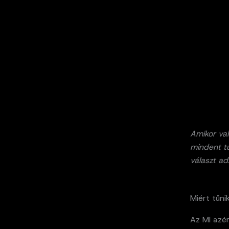
Amikor val
mindent tu
választ a
Miért tűni
Az MI azér