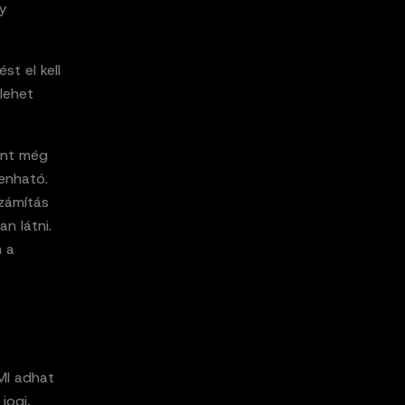
y
st el kell
 lehet
rint még
enható.
számítás
n látni.
n a
MI adhat
jogi,