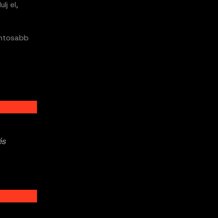
j el,
ontosabb
és