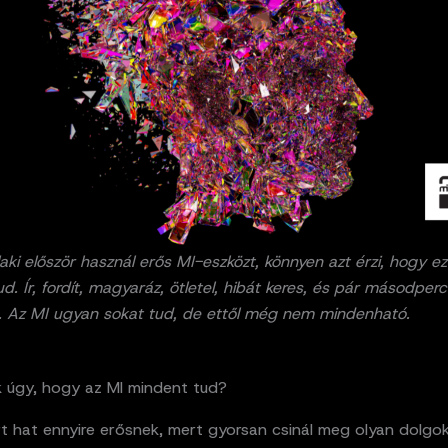
aki először használ erős MI-eszközt, könnyen azt érzi, hogy ez
d. Ír, fordít, magyaráz, ötletel, hibát keres, és pár másodperc
d. Az MI ugyan sokat tud, de ettől még nem mindenható.
k úgy, hogy az MI mindent tud?
t hat ennyire erősnek, mert gyorsan csinál meg olyan dolgok