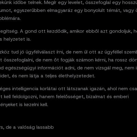
künk időbe telnek. Megír egy levelet, összefoglal egy hossz
mot, egyszerűbben elmagyaráz egy bonyolult témát, vagy ö
oblémára.
segítség. A gond ott kezdődik, amikor ebből azt gondoljuk, 
es helyzetet is.
köz tud jó ügyfélválaszt írni, de nem ül ott az ügyféllel szem
t összefoglalni, de nem őt fogják számon kérni, ha rossz dö
Tud egészségügyi információt adni, de nem vizsgál meg, nem 
det, és nem látja a teljes élethelyzetedet.
ges intelligencia korlátai ott látszanak igazán, ahol nem cs
t kell feldolgozni, hanem felelősséget, bizalmat és emberi
nyeket is kezelni kell.
rs, de a valóság lassabb