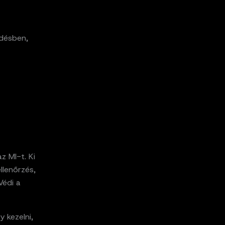
rdésben,
z MI-t. Ki
llenőrzés,
Védi a
y kezelni,