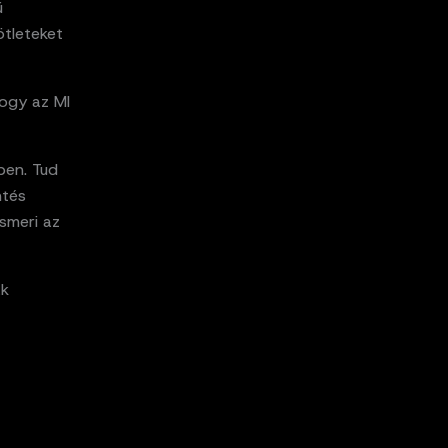
ú
tleteket
hogy az MI
ben. Tud
ntés
ismeri az
ak