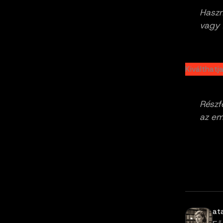
Haszno
vagy f
Kiválthatj
Részf
az em
at