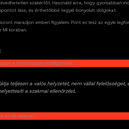
évedhetetlen szakértőt. Használd arra, hogy gyorsabban indul
pontot láss, és érthetőbbé tegyél bonyolult dolgokat.
iszont maradjon emberi figyelem. Pont ez lesz az egyik legf
z MI korában.
K
képes a mesterséges intelligencia?
tja teljesen a valós helyzetet, nem vállal felelősséget, 
elyettesíti a szakmai ellenőrzést.
ó az MI válasza?