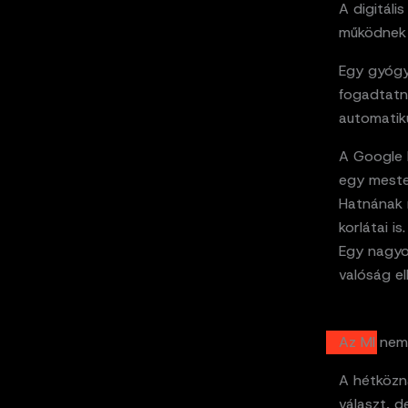
A digitáli
működnek 
Egy gyógysz
fogadtatni
automatiku
A Google
egy meste
Hatnának r
korlátai i
Egy nagyon
valóság el
Az MI nem
A hétközn
választ, d