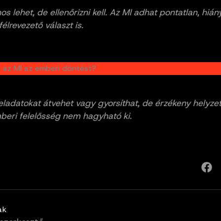
s lehet, de ellenőrizni kell. Az MI adhat pontatlan, hián
élrevezető választ is.
a az MI az emberi döntést?
eladatokat átvehet vagy gyorsíthat, de érzékeny helyz
beri felelősség nem hagyható ki.
ak