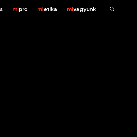
s
pro
etika
vagyunk
?