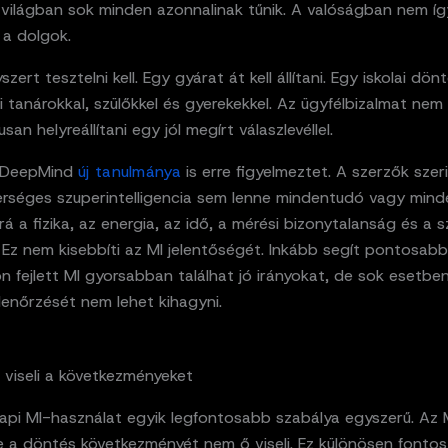
s világban sok minden azonnalinak tűnik. A valóságban nem íg
a dolgok.
ert tesztelni kell. Egy gyárat át kell állítani. Egy iskolai dönté
 tanárokkal, szülőkkel és gyerekekkel. Az ügyfélbizalmat nem
san helyreállítani egy jól megírt válaszlevéllel.
 DeepMind
új tanulmánya
is erre figyelmeztet. A szerzők sze
rséges szuperintelligencia sem lenne mindentudó vagy mind
á a fizika, az energia, az idő, a mérési bizonytalanság és a 
s. Ez nem kisebbíti az MI jelentőségét. Inkább segít pontosabba
 fejlett MI gyorsabban találhat jó irányokat, de sok esetbe
lenőrzését nem lehet kihagyni.
 viseli a következményeket
api MI-használat egyik legfontosabb szabálya egyszerű. Az 
e a döntés következményét nem ő viseli. Ez különösen fontos 