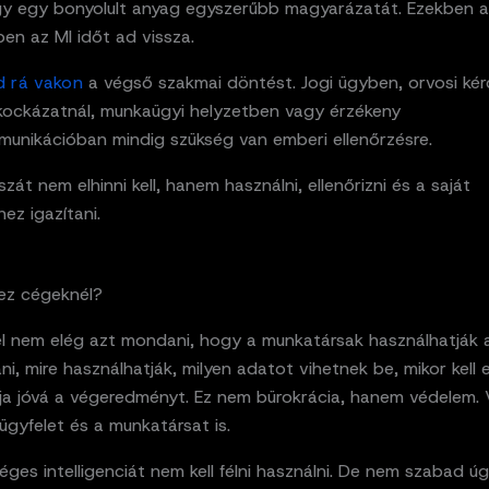
gy egy bonyolult anyag egyszerűbb magyarázatát. Ezekben a
en az MI időt ad vissza.
d rá vakon
a végső szakmai döntést. Jogi ügyben, orvosi ké
kockázatnál, munkaügyi helyzetben vagy érzékeny
munikációban mindig szükség van emberi ellenőrzésre.
szát nem elhinni kell, hanem használni, ellenőrizni és a saját
ez igazítani.
 ez cégeknél?
l nem elég azt mondani, hogy a munkatársak használhatják a
ni, mire használhatják, milyen adatot vihetnek be, mikor kell e
yja jóvá a végeredményt. Ez nem bürokrácia, hanem védelem. 
ügyfelet és a munkatársat is.
ges intelligenciát nem kell félni használni. De nem szabad úg