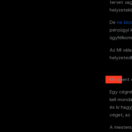
tervet va
helyzetekb
De
ne bíz
pénzügyi 
ügyfélkom
Az MI vála
helyzetedh
Mit jelent
Egy cégné
kell monda
és ki hag
céget, az 
A mestersé