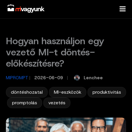
Skip
to
content
Hogyan használjon egy
vezető MI-t döntés-
előkészítésre?
Lenchee
MIPROMPT
/
2026-06-09
/
,
,
döntéshozatal
MI-eszközök
produktivitás
,
,
promptolás
vezetés