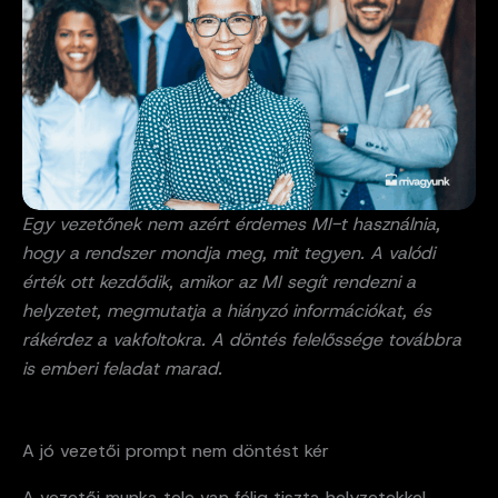
Egy vezetőnek nem azért érdemes MI-t használnia,
hogy a rendszer mondja meg, mit tegyen. A valódi
érték ott kezdődik, amikor az MI segít rendezni a
helyzetet, megmutatja a hiányzó információkat, és
rákérdez a vakfoltokra. A döntés felelőssége továbbra
is emberi feladat marad.
A jó vezetői prompt nem döntést kér
A vezetői munka tele van félig tiszta helyzetekkel.