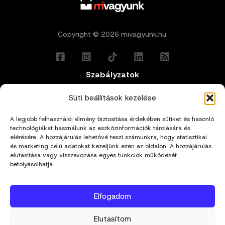
Copyright © 2026 mivagyunk.hu.
Szabályzatok
Általános Felhasználási Feltételek
Süti beállítások kezelése
A legjobb felhasználói élmény biztosítása érdekében sütiket és hasonló
Adatkezelési Tájékoztató
technológiákat használunk az eszközinformációk tárolására és
elérésére. A hozzájárulás lehetővé teszi számunkra, hogy statisztikai
Impresszum
és marketing célú adatokat kezeljünk ezen az oldalon. A hozzájárulás
elutasítása vagy visszavonása egyes funkciók működését
befolyásolhatja.
Cookie Policy (EU)
Elfogadom
Kapcsolat
Elutasítom
hello@mivagyunk.hu