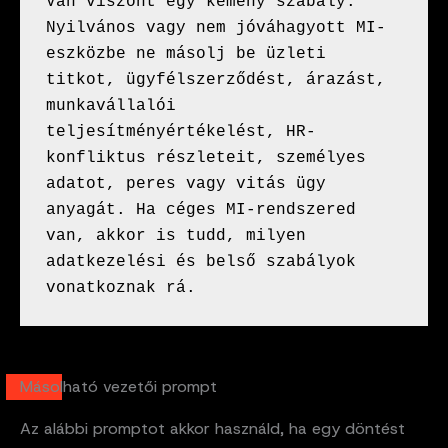
Van viszont egy kemény szabály. 
Nyilvános vagy nem jóváhagyott MI-
eszközbe ne másolj be üzleti 
titkot, ügyfélszerződést, árazást, 
munkavállalói 
teljesítményértékelést, HR-
konfliktus részleteit, személyes 
adatot, peres vagy vitás ügy 
anyagát. Ha céges MI-rendszered 
van, akkor is tudd, milyen 
adatkezelési és belső szabályok 
vonatkoznak rá.
Másolható vezetői prompt
Az alábbi promptot akkor használd, ha egy döntést