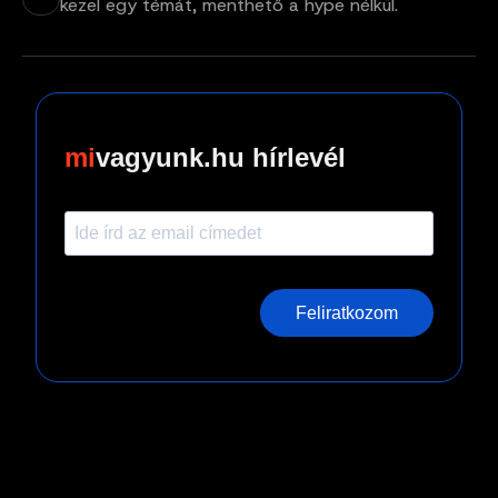
kezel egy témát, menthető a hype nélkül.
vagyunk.hu hírlevél
Feliratkozom