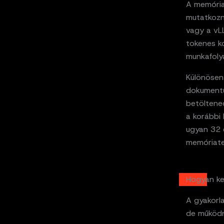
A memória
mutatkozn
vagy a vL
tokenes k
munkafolya
Különösen
dokumentu
betöltene
a korábbi 
ugyan 32 
memóriate
Hogyan ke
A gyakorla
de működn