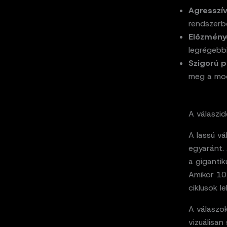
Agresszív
rendszerb
Előzmény
legrégebb
Szigorú 
meg a mode
A válaszid
A lassú vá
egyaránt. 
a gigantik
Amikor 10
ciklusok l
A válaszok
vizuálisan