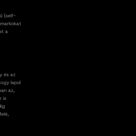
ű (self-
chmarkokat
it a
y és az
hogy lapul
ban az,
 is
ig
elé,