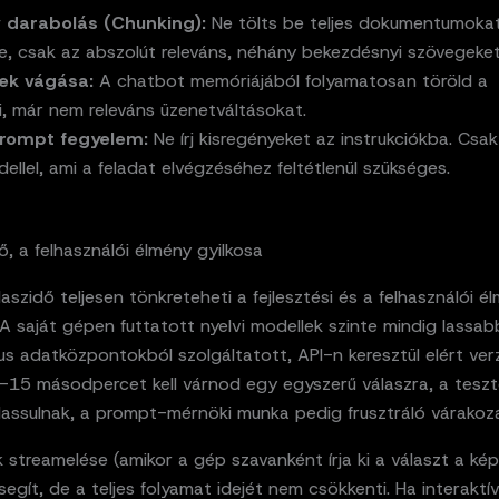
 darabolás (Chunking):
Ne tölts be teljes dokumentumoka
e, csak az abszolút releváns, néhány bekezdésnyi szövegeket
ek vágása:
A chatbot memóriájából folyamatosan töröld a
i, már nem releváns üzenetváltásokat.
prompt fegyelem:
Ne írj kisregényeket az instrukciókba. Csa
llel, ami a feladat elvégzéséhez feltétlenül szükséges.
ő, a felhasználói élmény gyilkosa
laszidő teljesen tönkreteheti a fejlesztési és a felhasználói é
A saját gépen futtatott nyelvi modellek szinte mindig lassab
us adatközpontokból szolgáltatott, API-n keresztül elért verz
-15 másodpercet kell várnod egy egyszerű válaszra, a teszt
elassulnak, a prompt-mérnöki munka pedig frusztráló várakozá
 streamelése (amikor a gép szavanként írja ki a választ a ké
 segít, de a teljes folyamat idejét nem csökkenti. Ha interaktí