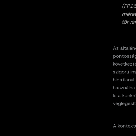
(FP16
méret
törvé
Az általán
pontosság
következte
szigorú in
hibátlanul
használhat
le a konkr
véglegesí
A kontextu