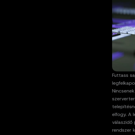
Futtass sa
legfelkapo
Nincsenek 
szerverter
telepítés
elfogy. A 
válaszidő 
rendszer 