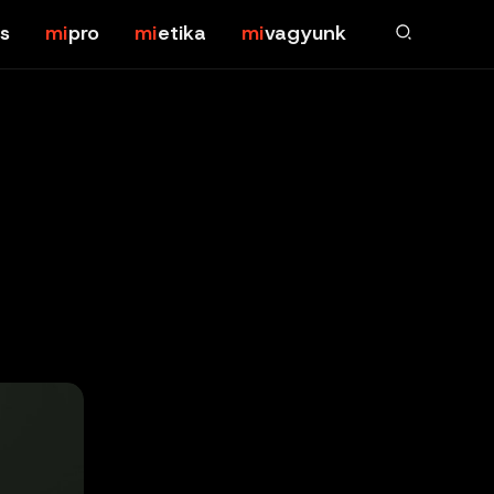
s
pro
etika
vagyunk