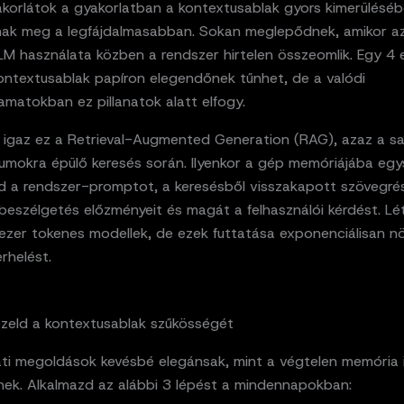
korlátok a gyakorlatban a kontextusablak gyors kimerülésé
ak meg a legfájdalmasabban. Sokan meglepődnek, amikor a
LM használata közben a rendszer hirtelen összeomlik. Egy 4 
ontextusablak papíron elegendőnek tűnhet, de a valódi
matokban ez pillanatok alatt elfogy.
 igaz ez a Retrieval-Augmented Generation (RAG), azaz a sa
mokra épülő keresés során. Ilyenkor a gép memóriájába egys
d a rendszer-promptot, a keresésből visszakapott szövegrés
beszélgetés előzményeit és magát a felhasználói kérdést. L
ezer tokenes modellek, de ezek futtatása exponenciálisan nö
rhelést.
zeld a kontextusablak szűkösségét
ti megoldások kevésbé elegánsak, mint a végtelen memória il
ek. Alkalmazd az alábbi 3 lépést a mindennapokban: