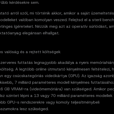
rűbb kérdésekre sem.
tató arról szól, mi történik akkor, amikor a saját üzemeltetés
odelleket valóban komolyan veszed. Felejtsd el a steril ben
tinges ígéreteket. Nézzük meg azt az operatív súrlódást, am
ktatóanyag elegánsan elhallgat.
s valóság és a rejtett költségek
 szerveres futtatás legnagyobb akadálya a nyers memóriahián
 költség. A legtöbb online útmutató kényelmesen feltételezi, 
an egy csúcskategóriás videókártya (GPU). Az igazság azon
isebb, 7 milliárd paraméteres modell kényelmes futtatásához
16 GB VRAM-ra (videómemóriára) van szükséged. Amikor ped
z szintet lépni a 13 vagy 70 milliárd paraméteres modellek f
öbb GPU-s rendszerekre vagy komoly teljesítménybeli
szumokra lesz szükséged.