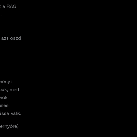
t a RAG
.
k azt oszd
lményt
bak, mint
iók.
elési
ssá válik.
pernyőre)
v