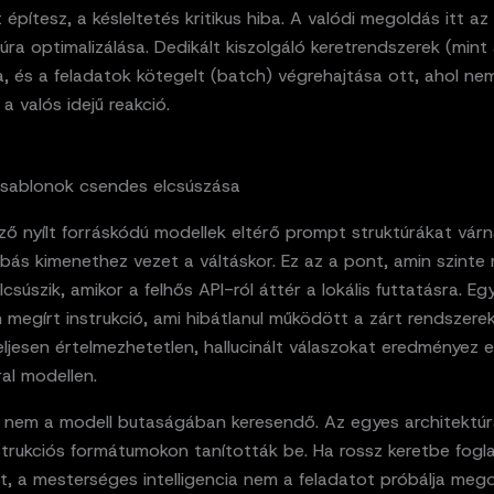
építesz, a késleltetés kritikus hiba. A valódi megoldás itt az
túra optimalizálása. Dedikált kiszolgáló keretrendszerek (mint
, és a feladatok kötegelt (batch) végrehajtása ott, ahol ne
a valós idejű reakció.
sablonok csendes elcsúszása
ő nyílt forráskódú modellek eltérő prompt struktúrákat várna
bás kimenethez vezet a váltáskor. Ez az a pont, amin szinte
elcsúszik, amikor a felhős API-ról áttér a lokális futtatásra. Eg
n megírt instrukció, ami hibátlanul működött a zárt rendszere
eljesen értelmezhetetlen, hallucinált válaszokat eredményez
al modellen.
 nem a modell butaságában keresendő. Az egyes architektú
strukciós formátumokon tanították be. Ha rossz keretbe fogl
, a mesterséges intelligencia nem a feladatot próbálja mego