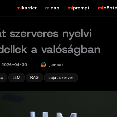
karrier
nap
prompt
dönté
át szerveres nyelvi
ellek a valóságban
jumpat
2026-04-30
/
,
,
,
ás
LLM
RAG
saját szerver