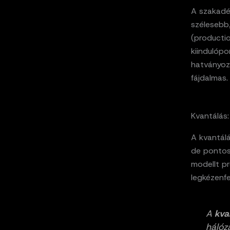
A szakadék
szélesebb,
(producti
kiindulópo
hatványoz
fájdalmas.
Kvantálá
A kvantálá
de pontosa
modellt pr
legkézenf
A
kva
hálóz