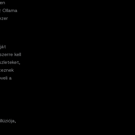
ben
z Ollama
ezer
ját
zerre kell
zleteket,
éteznek
veli a
lúziója,