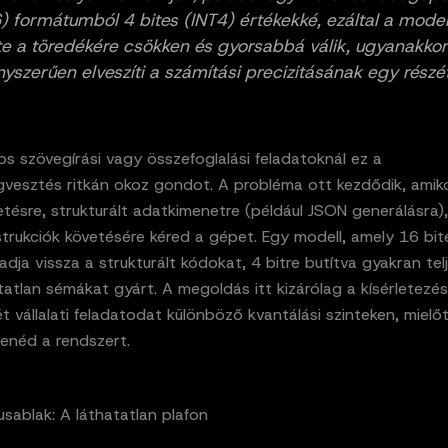
) formátumból 4 bites (INT4) értékekké, ezáltal a model
e a töredékére csökken és gyorsabbá válik, ugyanakkor
nyszerűen elveszíti a számítási precizitásának egy részét
os szövegírási vagy összefoglalási feladatoknál ez a
vesztés ritkán okoz gondot. A probléma ott kezdődik, amiko
tésre, strukturált adatkimenetre (például JSON generálásra)
strukciók követésére kéred a gépet. Egy modell, amely 16 bit
 adja vissza a strukturált kódokat, 4 bitre butítva gyakran tel
atlan sémákat gyárt. A megoldás itt kizárólag a kísérletezés
ét vállalati feladatodat különböző kvantálási szinteken, mielő
tenéd a rendszert.
sablak: A láthatatlan plafon