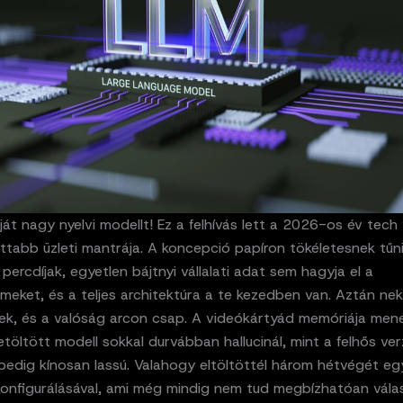
ját nagy nyelvi modellt! Ez a felhívás lett a 2026-os év tech
ttabb üzleti mantrája. A koncepció papíron tökéletesnek tűni
percdíjak, egyetlen bájtnyi vállalati adat sem hagyja el a
meket, és a teljes architektúra a te kezedben van. Aztán ne
nek, és a valóság arcon csap. A videókártyád memóriája men
letöltött modell sokkal durvábban hallucinál, mint a felhős ver
pedig kínosan lassú. Valahogy eltöltöttél három hétvégét eg
konfigurálásával, ami még mindig nem tud megbízhatóan válas