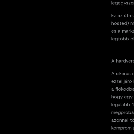
legegysze
Ez az útmu
hosted) m
és a marke
legtöbb o
A hardvere
A sikeres
ezzel járó
a fiókodb
hogy egy k
legalább 
megpróbáls
azonnal t
kompromis