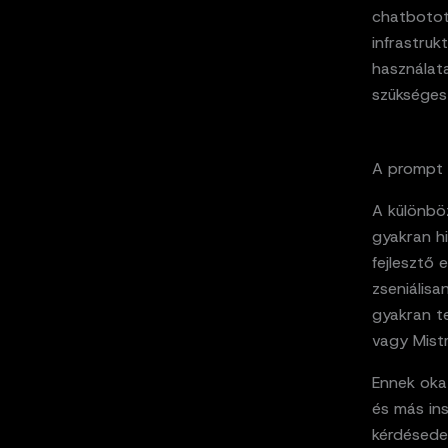
chatbotot 
infrastruk
használata
szükséges 
A prompt 
A különböz
gyakran hi
fejlesztő 
zseniálisa
gyakran t
vagy Mistr
Ennek oka
és más in
kérdésedet