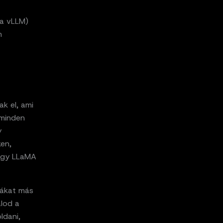
 a vLLM)
m
k el, ami
 minden
y
ken,
 egy LLaMA
rákat más
alod a
ldani,