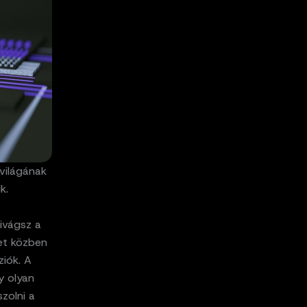
 világának
k.
kivágsz a
et közben
ziók. A
y olyan
zolni a