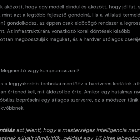
 aközött, hogy egy modell elindul és aközött, hogy jól fut, 
 mint azt a legtöbb fejlesztő gondolná. Ha a vállalati terme
on) gondolkodsz, az éppen csak eldöcögő rendszer a legro
nt. Az infrastruktúrára vonatkozó korai döntések később
ottan megbosszulják magukat, és a hardver utólagos cseréj
s: Megmentő vagy kompromisszum?
s a leggyakoribb technikai mentőöv a hardveres korlátok áth
n értened kell, mit áldozol be érte. Amikor egy hatalmas nye
óbálsz bepréselni egy átlagos szerverre, ez a módszer tűnik
ekvőbbnek.
ntálás
azt jelenti, hogy a mesterséges intelligencia neur
atának súlyait tömörítjük, például egy 16 bites lebegőp