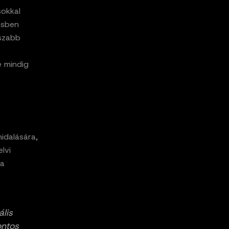
sokkal
lésben
sszabb
e mindig
idalására,
lvi
 a
ális
ontos