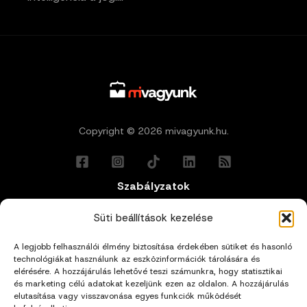
Copyright © 2026 mivagyunk.hu.
Szabályzatok
Általános Felhasználási Feltételek
Süti beállítások kezelése
A legjobb felhasználói élmény biztosítása érdekében sütiket és hasonló
Adatkezelési Tájékoztató
technológiákat használunk az eszközinformációk tárolására és
elérésére. A hozzájárulás lehetővé teszi számunkra, hogy statisztikai
és marketing célú adatokat kezeljünk ezen az oldalon. A hozzájárulás
Impresszum
elutasítása vagy visszavonása egyes funkciók működését