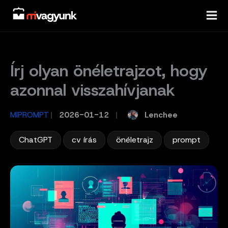
Skip
to
content
Írj olyan önéletrajzot, hogy
azonnal visszahívjanak
Lenchee
MIPROMPT
/
2026-01-12
/
,
,
,
ChatGPT
cv írás
önéletrajz
prompt