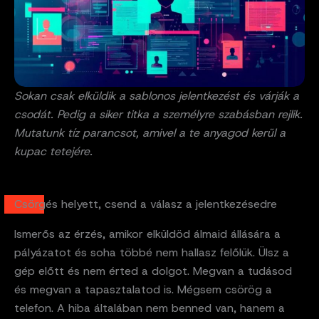
Sokan csak elküldik a sablonos jelentkezést és várják a
csodát. Pedig a siker titka a személyre szabásban rejlik.
Mutatunk tíz parancsot, amivel a te anyagod kerül a
kupac tetejére.
Csörgés helyett, csend a válasz a jelentkezésedre
Ismerős az érzés, amikor elküldöd álmaid állására a
pályázatot és soha többé nem hallasz felőlük. Ülsz a
gép előtt és nem érted a dolgot. Megvan a tudásod
és megvan a tapasztalatod is. Mégsem csörög a
telefon. A hiba általában nem benned van, hanem a