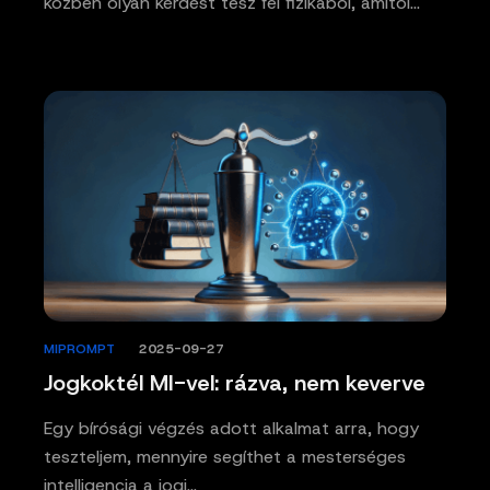
közben olyan kérdést tesz fel fizikából, amitől…
MIPROMPT
/
2025-09-27
Jogkoktél MI-vel: rázva, nem keverve
Egy bírósági végzés adott alkalmat arra, hogy
teszteljem, mennyire segíthet a mesterséges
intelligencia a jogi…