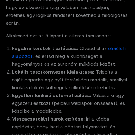
hogy az olvasott anyag valóban hasznosuljon,
érdemes egy logikus rendszert követned a feldolgozás
során.
Alkalmazd ezt az 5 lépést a sikeres tanuláshoz:
Fogalmi keretek tisztázása:
Olvasd el az
elméleti
alapozót
, és értsd meg a különbséget a
hagyományos és az autonóm működés között.
Lokális tesztkörnyezet kialakítása:
Telepíts a
saját gépedre egy nyílt forráskódú modellt, amellyel
kockázatok és költségek nélkül kísérletezhetsz.
Egyetlen funkció automatizálása:
Válassz ki egy
egyszerű eszközt (például weblapok olvasását), és
kösd be a modelledbe.
Visszacsatolási hurok építése:
Írj a kódba
naplózást, hogy lásd a döntési folyamatot, és
vezesd be az emberi jóváhagyást a folyamatba.