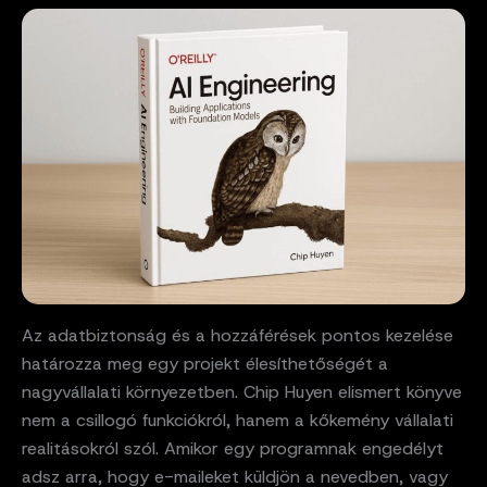
Az adatbiztonság és a hozzáférések pontos kezelése
határozza meg egy projekt élesíthetőségét a
nagyvállalati környezetben. Chip Huyen elismert könyve
nem a csillogó funkciókról, hanem a kőkemény vállalati
realitásokról szól. Amikor egy programnak engedélyt
adsz arra, hogy e-maileket küldjön a nevedben, vagy