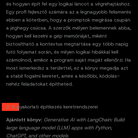
és hogyan épít fel egy logikai láncot a végrehajtáshoz.
Egy profi fejlesztő számára az a legnagyobb felismerés
ebben a kötetben, hogy a promptok megírása csupán
a jéghegy csúcsa. A szerzők mélyen belemennek abba,
hogyan kell kezelni a gép memóriáját, miként
biztosítható a kontextus megtartása egy több napig
futó folyamat során, és milyen logikai hibákkal kell
számolnod, amikor a program saját magát ellenőrzi. Ha
most ismerkedsz a területtel, ez a könyv megadja azt
a stabil fogalmi keretet, amire a későbbi, kódolás-
nehéz feladatokat építheted.
2. A gyakorlati építkezés keretrendszerei
Ajánlott könyv:
Generative AI with LangChain: Build
large language model (LLM) apps with Python,
ChatGPT, and other models