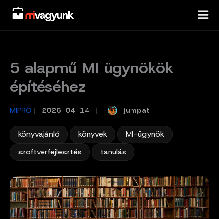
Skip
to
content
5 alapmű MI ügynökök
építéséhez
jumpat
MIPRO
/
2026-04-14
/
,
,
,
könyvajánló
könyvek
MI-ügynök
,
szoftverfejlesztés
tanulás