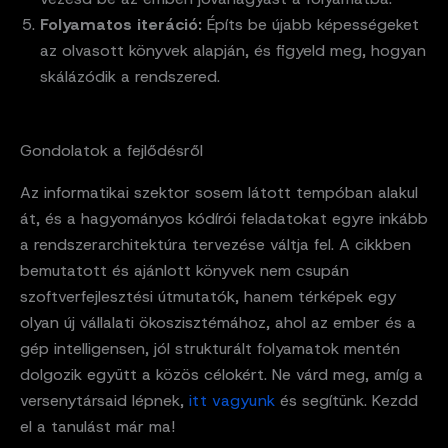
Folyamatos iteráció:
Építs be újabb képességeket
az olvasott könyvek alapján, és figyeld meg, hogyan
skálázódik a rendszered.
Gondolatok a fejlődésről
Az informatikai szektor sosem látott tempóban alakul
át, és a hagyományos kódírói feladatokat egyre inkább
a rendszerarchitektúra tervezése váltja fel. A cikkben
bemutatott és ajánlott könyvek nem csupán
szoftverfejlesztési útmutatók, hanem térképek egy
olyan új vállalati ökoszisztémához, ahol az ember és a
gép intelligensen, jól strukturált folyamatok mentén
dolgozik együtt a közös célokért. Ne várd meg, amíg a
versenytársaid lépnek,
itt vagyunk
és segítünk. Kezdd
el a tanulást már ma!