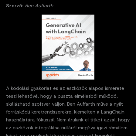
Szerző:
Ben Auffarth
A kódolási gyakorlat és az eszközök alapos ismerete
teszi lehetővé, hogy a puszta elméletből működő,
skálázható szoftver váljon. Ben Auffarth műve a nyílt
forráskódú keretrendszerekre, kiemelten a LangChain
használatára fókuszál. Nem árulunk el titkot azzal, hogy
az eszközök integrálása nulláról megírva igazi rémálom
lehet, ez a gyakorlati kézikönyv viszont komplett,