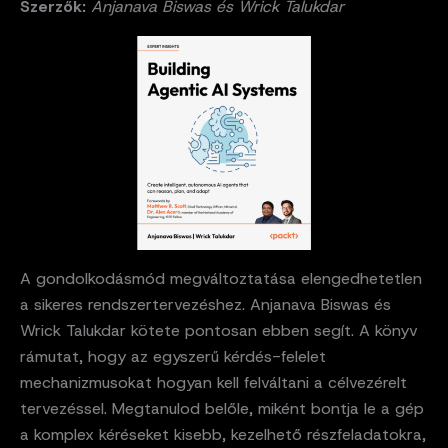
Szerzők:
Anjanava Biswas és Wrick Talukdar
A gondolkodásmód megváltoztatása elengedhetetlen
a sikeres rendszertervezéshez. Anjanava Biswas és
Wrick Talukdar kötete pontosan ebben segít. A könyv
rámutat, hogy az egyszerű kérdés-felelet
mechanizmusokat hogyan kell felváltani a célvezérelt
tervezéssel. Megtanulod belőle, miként bontja le a gép
a komplex kéréseket kisebb, kezelhető részfeladatokra,