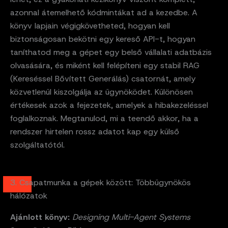
azonnal átemelhető kódmintákat ad a kezedbe. A
könyv lapjain végigkövetheted, hogyan kell
biztonságosan bekötni egy kereső API-t, hogyan
taníthatod meg a gépet egy belső vállalati adatbázis
olvasására, és miként kell felépíteni egy stabil RAG
(Kereséssel Bővített Generálás) csatornát, amely
közvetlenül kiszolgálja az ügynöködet. Különösen
értékesek azok a fejezetek, amelyek a hibakezeléssel
foglalkoznak. Megtanulod, mi a teendő akkor, ha a
rendszer hirtelen rossz adatot kap egy külső
szolgáltatótól.
3. Csapatmunka a gépek között: Többügynökös
hálózatok
Ajánlott könyv:
Designing Multi-Agent Systems