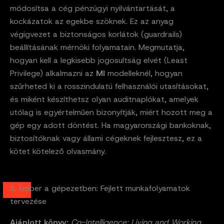
módosítsa a cég pénzügyi nyilvántartását, a
kockázatok az egekbe szöknek. Ez az anyag
végigvezet a biztonságos korlátok (guardrails)
beállításának mérnöki folyamatain. Megmutatja,
hogyan kell a legkisebb jogosultság elvét (Least
Privilege) alkalmazni az
MI
modelleknél, hogyan
szűrheted ki a rosszindulatú felhasználói utasításokat,
és miként készíthetsz olyan auditnaplókat, amelyek
utólag is egyértelműen bizonyítják, miért hozott meg a
gép egy adott döntést. Ha magyarországi bankoknak,
biztosítóknak vagy állami cégeknek fejlesztesz, ez a
kötet kötelező olvasmány.
5. Ember a gépezetben: Fejlett munkafolyamatok
tervezése
Ajánlott könyv:
Co-Intelligence: Living and Working