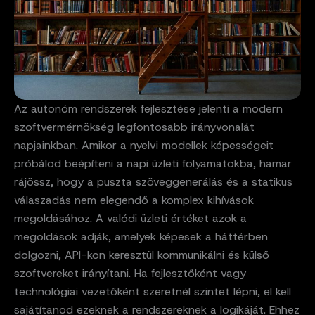
Az autonóm rendszerek fejlesztése jelenti a modern
szoftvermérnökség legfontosabb irányvonalát
napjainkban. Amikor a nyelvi modellek képességeit
próbálod beépíteni a napi üzleti folyamatokba, hamar
rájössz, hogy a puszta szöveggenerálás és a statikus
válaszadás nem elegendő a komplex kihívások
megoldásához. A valódi üzleti értéket azok a
megoldások adják, amelyek képesek a háttérben
dolgozni, API-kon keresztül kommunikálni és külső
szoftvereket irányítani. Ha fejlesztőként vagy
technológiai vezetőként szeretnél szintet lépni, el kell
sajátítanod ezeknek a rendszereknek a logikáját. Ehhez