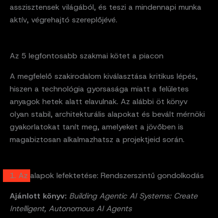
asszisztensek világából, és teszi a mindennapi munka
aktív, végrehajtó szereplőjévé.
Az 5 legfontosabb szakmai kötet a piacon
A megfelelő szakirodalom kiválasztása kritikus lépés,
hiszen a technológia gyorsasága miatt a felületes
anyagok hetek alatt elavulnak. Az alábbi öt könyv
olyan stabil, architekturális alapokat és bevált mérnöki
gyakorlatokat tanít meg, amelyeket a jövőben is
magabiztosan alkalmazhatsz a projektjeid során.
1. Az alapok lefektetése: Rendszerszintű gondolkodás
Ajánlott könyv:
Building Agentic AI Systems: Create
Intelligent, Autonomous AI Agents