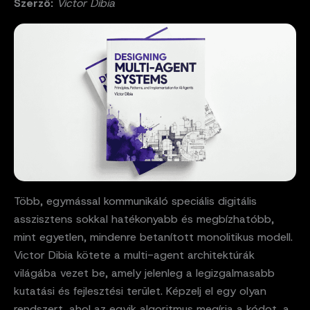
Szerző:
Victor Dibia
Több, egymással kommunikáló speciális digitális
asszisztens sokkal hatékonyabb és megbízhatóbb,
mint egyetlen, mindenre betanított monolitikus modell.
Victor Dibia kötete a multi-agent architektúrák
világába vezet be, amely jelenleg a legizgalmasabb
kutatási és fejlesztési terület. Képzelj el egy olyan
rendszert, ahol az egyik algoritmus megírja a kódot, a