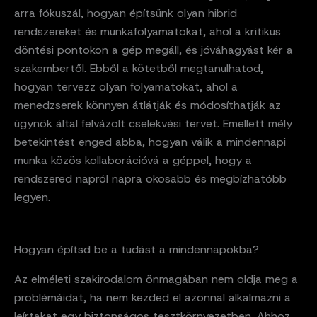
arra fókuszál, hogyan építsünk olyan hibrid
rendszereket és munkafolyamatokat, ahol a kritikus
döntési pontokon a gép megáll, és jóváhagyást kér a
szakembertől. Ebből a kötetből megtanulhatod,
hogyan tervezz olyan folyamatokat, ahol a
menedzserek könnyen átlátják és módosíthatják az
ügynök által felvázolt cselekvési tervet. Emellett mély
betekintést enged abba, hogyan válik a mindennapi
munka közös kollaborációvá a géppel, hogy a
rendszered napról napra okosabb és megbízhatóbb
legyen.
Hogyan építsd be a tudást a mindennapokba?
Az elméleti szakirodalom önmagában nem oldja meg a
problémáidat, ha nem kezded el azonnal alkalmazni a
leírtakat egy biztonságos tesztkörnyezetben. Ahhoz,