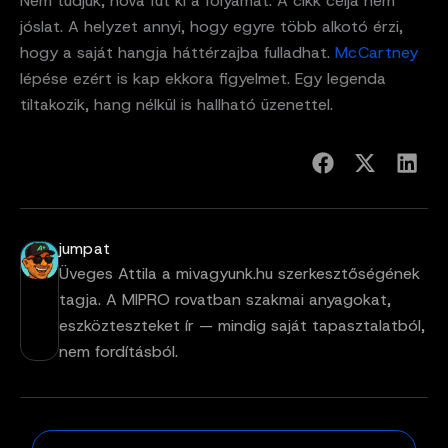
Nem tudjuk, hová fut ki a folyamat. A cikk célja nem
jóslat. A helyzet annyi, hogy egyre több alkotó érzi,
hogy a saját hangja háttérzajba fulladhat.
McCartney
lépése ezért is kap ekkora figyelmet. Egy legenda
tiltakozik, hang nélkül is hallható üzenettel.
jumpat
Üveges Attila a mivagyunk.hu szerkesztőségének
tagja. A MIPRO rovatban szakmai anyagokat,
eszközteszteket ír — mindig saját tapasztalatból,
nem fordításból.