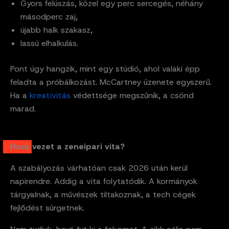
Gyors felúszás, közel egy perc sercegés, néhány
másodperc zaj,
újabb halk szakasz,
lassú elhalkulás.
Pont úgy hangzik, mint egy stúdió, ahol valaki épp
feladta a próbálkozást. McCartney üzenete egyszerű.
Ha a
kreativitás
védettsége megszűnik, a csönd
marad.
Hová vezet a zeneipari vita?
A szabályozás várhatóan csak 2026 után kerül
napirendre. Addig a vita folytatódik. A kormányok
tárgyalnak, a művészek tiltakoznak, a tech cégek
fejlődést sürgetnek.