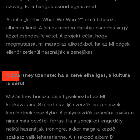
szöveg. Ez a hangos csönd egy üzenet.
A dal a „Is This What We Want?” című tiltakozó
albumra kerül. A lemez minden darabja csendes vagy
közel csendes felvétel. A projekt célja, hogy
megmutassa, mi marad az alkotókból, ha az MI cégek
ellenőrizetlenül használják a zenéjüket.
McCartney üzenete: ha a zene elhallgat, a kultúra
is sérül
McCartney hosszú ideje figyelmeztet az MI
kockázataira. Szerinte az ifjú szerzők és zenészek
kerülhetnek veszélybe. A pályakezdők számára gyakran
nincs más bevételi forrás. Ha a zenéjüket engedély
nélkül használják tréningre, akkor maga a kezdő
szakasz válik lehetetlenné. A tiltakozó album B-