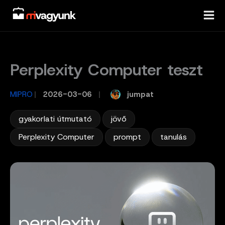
Skip
to
content
Perplexity Computer teszt
jumpat
MIPRO
/
2026-03-06
/
,
,
gyakorlati útmutató
jövő
,
,
Perplexity Computer
prompt
tanulás