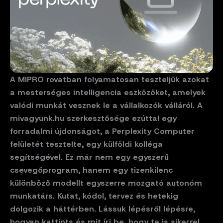
A MIPRO rovatban folyamatosan teszteljük azokat
a mesterséges intelligencia eszközöket, amelyek
valódi munkát vesznek le a vállalkozók válláról. A
mivagyunk.hu szerkesztősége ezúttal egy
forradalmi újdonságot, a Perplexity Computer
felületét tesztelte, egy külföldi kolléga
segítségével. Ez már nem egy egyszerű
csevegőprogram, hanem egy tizenkilenc
különböző modellt egyszerre mozgató autonóm
munkatárs. Kutat, kódol, tervez és hetekig
dolgozik a háttérben. Lássuk lépésről lépésre,
hogyan kattints és mit írj be, hogy te is sikerrel