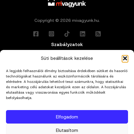
Copyright © 2026 mivagyunk.hu.
Szabályzatok
Általános Felhasználási Feltételek
Süti beállítások kezelése
A legjobb felhasználói élmény biztosítása érdekében sütiket és hasonló
Adatkezelési Tájékoztató
technológiákat használunk az eszközinformációk tárolására és
elérésére. A hozzájárulás lehetővé teszi számunkra, hogy statisztikai
és marketing célú adatokat kezeljünk ezen az oldalon. A hozzájárulás
Impresszum
elutasítása vagy visszavonása egyes funkciók működését
befolyásolhatja.
Cookie Policy (EU)
Elfogadom
Kapcsolat
Elutasítom
hello@mivagyunk.hu