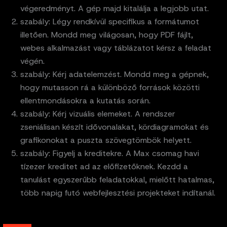
végeredményt. A gép majd kitalálja a legjobb utat.
szabály: Légy rendkívül specifikus a formátumot
illetően. Mondd meg világosan, hogy PDF fájlt,
webes alkalmazást vagy táblázatot kérsz a feladat
végén.
szabály: Kérj adatelemzést. Mondd meg a gépnek,
hogy mutasson rá a különböző források közötti
ellentmondásokra a kutatás során.
szabály: Kérj vizuális elemeket. A rendszer
zseniálisan készít idővonalakat, kördiagramokat és
grafikonokat a puszta szövegtömbök helyett.
szabály: Figyelj a kreditekre. A Max csomag havi
tízezer kreditet ad az előfizetőknek. Kezdd a
tanulást egyszerűbb feladatokkal, mielőtt hatalmas,
több napig futó webfejlesztési projekteket indítanál.