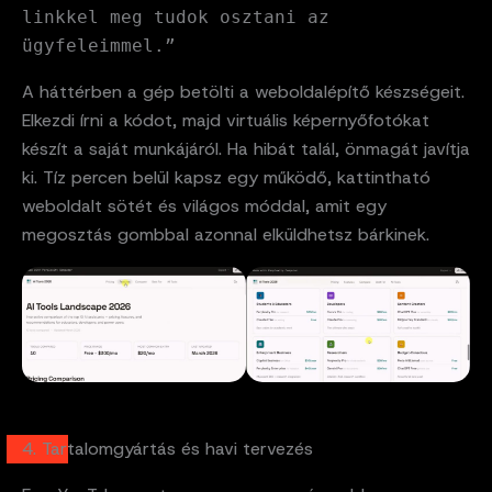
linkkel meg tudok osztani az
ügyfeleimmel.”
A háttérben a gép betölti a weboldalépítő készségeit.
Elkezdi írni a kódot, majd virtuális képernyőfotókat
készít a saját munkájáról. Ha hibát talál, önmagát javítja
ki. Tíz percen belül kapsz egy működő, kattintható
weboldalt sötét és világos móddal, amit egy
megosztás gombbal azonnal elküldhetsz bárkinek.
4. Tartalomgyártás és havi tervezés