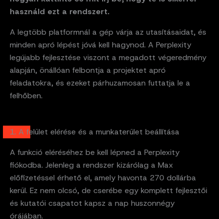
használd ezt a rendszert.
A legtöbb platformnál a gép várja az utasításaidat, és
minden apró lépést jóvá kell hagynod. A Perplexity
legújabb fejlesztése viszont a megadott végeredmény
alapján, önállóan felbontja a projektet apró
feladatokra, és ezeket párhuzamosan futtatja le a
felhőben.
1. A felület elérése és a munkaterület beállítása
A funkció eléréséhez be kell lépned a Perplexity
fiókodba. Jelenleg a rendszer kizárólag a Max
előfizetéssel érhető el, amely havonta 270 dollárba
kerül. Ez nem olcsó, de cserébe egy komplett fejlesztői
és kutatói csapatot kapsz a nap huszonnégy
órájában.