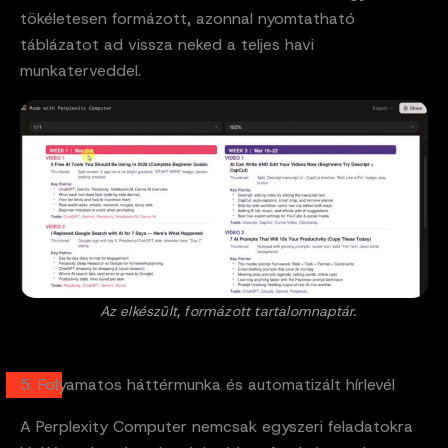
tökéletesen formázott, azonnal nyomtatható
táblázatot ad vissza neked a teljes havi
munkaterveddel.
Az elkészült, formázott tartalomnaptár.
5. Folyamatos háttérmunka és automatizált hírlevél
A Perplexity Computer nemcsak egyszeri feladatokra