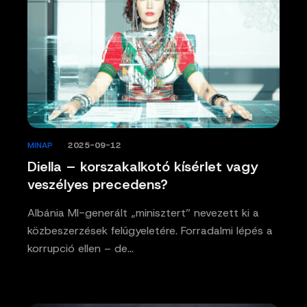
MINAP
/
2025-09-12
Diella – korszakalkotó kísérlet vagy
veszélyes precedens?
Albánia MI-generált „minisztert” nevezett ki a
közbeszerzések felügyeletére. Forradalmi lépés a
korrupció ellen – de…