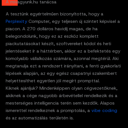
A mivagyunk.hu tanácsa
A tesztünk egyértelműen bizonyította, hogy a
Perplexity
Computer, egy teljesen új szintet képvisel a
piacon. A 270 dolláros havidíj magas, de ha
belegondolunk, hogy ez az eszköz komplett
piackutatásokat készít, szoftvereket kódol és heti
jelentéseket ír a háttérben, akkor ez a befektetés egy
komolyabb vállalkozás számára, azonnal megtérül. Aki
megtanulja ezt a rendszert irányítani, a fenti gyakorlati
lépések alapján, az egy egész csapatnyi szakembert
helyettesíthet egyetlen jól megírt prompttal.
Kiknek ajánljuk? Mindenképpen olyan cégvezetőknek,
akiknek a cége nagyobb árbevétellel rendelkezik és a
mesterséges intelligencia terén sem kezdők. Alapos
ismerettel rendelkeznek a promptolás, a
vibe coding
és az automatizálás területén is.