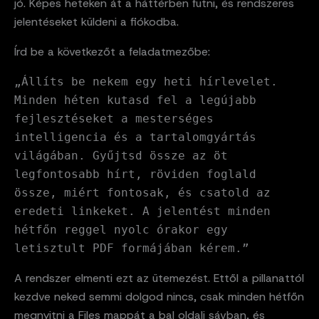
jó. Képes heteken át a háttérben futni, és rendszeres
jelentéseket küldeni a fiókodba.
Írd be a következőt a feladatmezőbe:
„Állíts be nekem egy heti hírlevelet.
Minden héten kutasd fel a legújabb
fejlesztéseket a mesterséges
intelligencia és a tartalomgyártás
világában. Gyűjtsd össze az öt
legfontosabb hírt, röviden foglald
össze, miért fontosak, és csatold az
eredeti linkeket. A jelentést minden
hétfőn reggel nyolc órakor egy
letisztult PDF formájában kérem.”
A rendszer elmenti ezt az ütemezést. Ettől a pillanattól
kezdve neked semmi dolgod nincs, csak minden hétfőn
megnyitni a Files mappát a bal oldali sávban, és