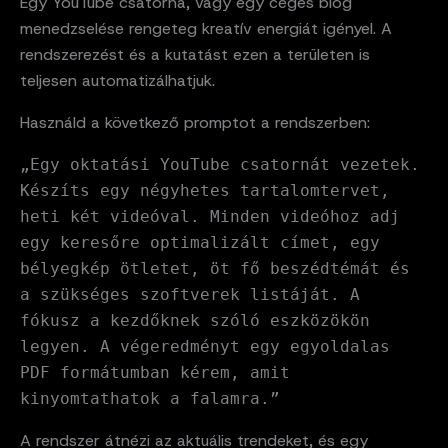
Egy YouTube csatorna, vagy egy céges blog
menedzselése rengeteg kreatív energiát igényel. A
rendszerezést és a kutatást ezen a területen is
teljesen automatizálhatjuk.
Használd a következő promptot a rendszerben:
„Egy oktatási YouTube csatornát vezetek.
Készíts egy négyhetes tartalomtervet,
heti két videóval. Minden videóhoz adj
egy keresőre optimalizált címet, egy
bélyegkép ötletet, öt fő beszédtémát és
a szükséges szoftverek listáját. A
fókusz a kezdőknek szóló eszközökön
legyen. A végeredményt egy egyoldalas
PDF formátumban kérem, amit
kinyomtathatok a falamra.”
A rendszer átnézi az aktuális trendeket, és egy