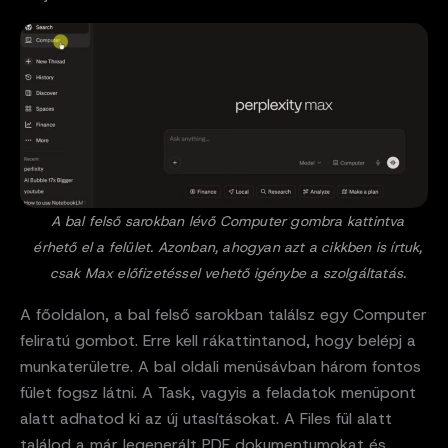
A bal felső sarokban lévő Computer gombra kattintva
érhető el a felület. Azonban, ahogyan azt a cikkben is írtuk,
csak Max előfizetéssel vehető igénybe a szolgáltatás.
A főoldalon, a bal felső sarokban találsz egy Computer
feliratú gombot. Erre kell rákattintanod, hogy belépj a
munkaterületre. A bal oldali menüsávban három fontos
fület fogsz látni. A Task, vagyis a feladatok menüpont
alatt adhatod ki az új utasításokat. A Files fül alatt
találod a már legenerált PDF dokumentumokat és