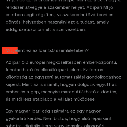
rendszer átvegye a szakember helyét. Az ipari MI jó
esetben segít rögzíteni, visszakereshetővé tenni és
döntési helyzetben használni azt a tudást, amely
eddig szétszórtan élt a szervezetben.
Mit jelent ez az Ipar 5.0 szemléletében?
Az Ipar 5.0 európai megközelítésben emberközpontú,
fenntartható és ellenálló ipart jelent. Ez fontos
különbség az egyszerű automatizálási gondolkodáshoz
képest. Mert az is számít, hogyan dolgozik együtt az
ember és a gép, mennyire marad átlátható a döntés,
és mitől lesz stabilabb a vállalat működése.
Egy magyar ipari cég számára ez egy nagyon
gyakorlati kérdés. Nem biztos, hogy első lépésként
robotra, digitális ikerre vagy komplex okosgyári