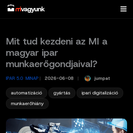
Skip
to
content
Mit tud kezdeni az MI a
magyar ipar
munkaerőgondjaival?
,
jumpat
IPAR 5.0
MINAP
/
2026-06-08
/
,
,
,
automatizáció
gyártás
ipari digitalizáció
munkaerőhiány