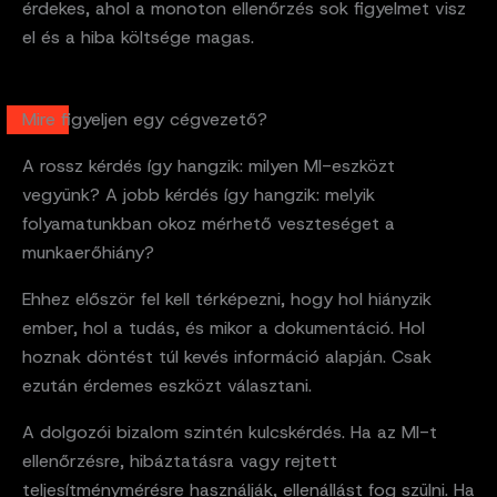
érdekes, ahol a monoton ellenőrzés sok figyelmet visz
el és a hiba költsége magas.
Mire figyeljen egy cégvezető?
A rossz kérdés így hangzik: milyen MI-eszközt
vegyünk? A jobb kérdés így hangzik: melyik
folyamatunkban okoz mérhető veszteséget a
munkaerőhiány?
Ehhez először fel kell térképezni, hogy hol hiányzik
ember, hol a tudás, és mikor a dokumentáció. Hol
hoznak döntést túl kevés információ alapján. Csak
ezután érdemes eszközt választani.
A dolgozói bizalom szintén kulcskérdés. Ha az MI-t
ellenőrzésre, hibáztatásra vagy rejtett
teljesítménymérésre használják, ellenállást fog szülni. Ha