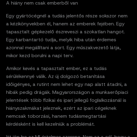
A hiány nem csak emberből van
Egy gyártócégnél a tudás jelentős része sokszor nem
a kézikönyvekben él, hanem az emberek fejében. Egy
tapasztalt gépkezelő észreveszi a szokatlan hangot.
Egy karbantartó tudja, melyik hiba után érdemes
azonnal megállítani a sort. Egy műszakvezető látja,
mikor kezd borulni a napi terv.
Amikor kevés a tapasztalt ember, ez a tudás
sérülékennyé válik. Az új dolgozó betanítása
időigényes, a rutint nem lehet egy nap alatt átadni, a
hibák pedig drágák. Magyarországon a munkaerőpiaci
jelentések több fizikai és ipari jellegű foglalkozásnál is
hiányszakmákat jeleznek, ezért az ipari cégeknek
nemcsak toborzási, hanem tudásmegtartási
kérdésként is kell kezelniük a problémát.
Itt jön be az MI értelmes szerepe. Nem az a cél, hogy a