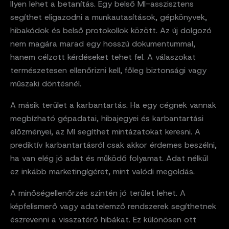
Ilyen lehet a betanítás. Egy belső MI-asszisztens
segíthet eligazodni a munkautasítások, gépkönyvek,
hibakódok és belső protokollok között. Az új dolgozó
nem magára marad egy hosszú dokumentummal,
hanem célzott kérdéseket tehet fel. A válaszokat
természetesen ellenőrizni kell, főleg biztonsági vagy
műszaki döntésnél.
A másik terület a karbantartás. Ha egy cégnek vannak
megbízható gépadatai, hibajegyei és karbantartási
előzményei, az MI segíthet mintázatokat keresni. A
prediktív karbantartásról csak akkor érdemes beszélni,
ha van elég jó adat és működő folyamat. Adat nélkül
ez inkább marketingígéret, mint valódi megoldás.
A minőségellenőrzés szintén jó terület lehet. A
képfelismerő vagy adatelemző rendszerek segíthetnek
észrevenni a visszatérő hibákat. Ez különösen ott