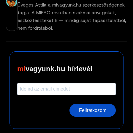
Üveges Attila a mivagyunk.hu szerkesztőségének
tagja. A MIPRO rovatban szakmai anyagokat,
eszközteszteket ír — mindig saját tapasztalatból,
nem fordításból.
vagyunk.hu hírlevél
Feliratkozom