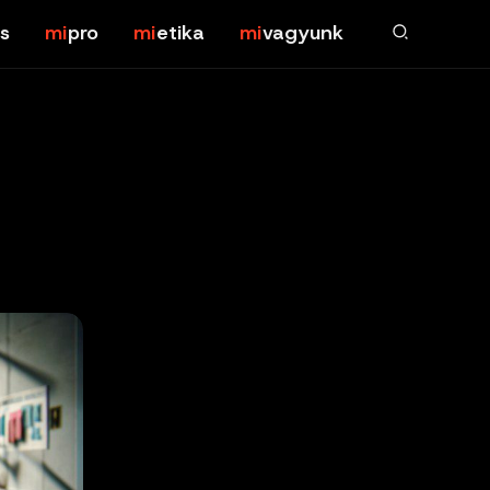
s
pro
etika
vagyunk