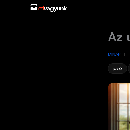
Skip
to
content
Az 
MINAP
/
,
jövő