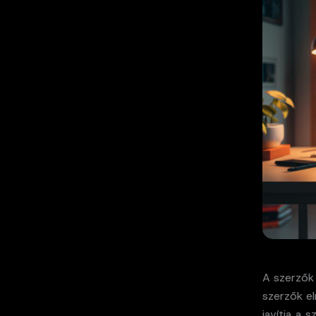
A szerzők
szerzők e
javítja a 