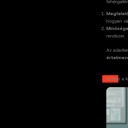
fehérgallé
Megfelelő
hogyan vá
Minőségel
rendszer.
Az adatke
értelmez
Mi lesz a