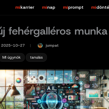
karrier
nap
prompt
dönté
új fehérgalléros munka
jumpat
2025-10-27
/
,
MI ügynök
tanulás