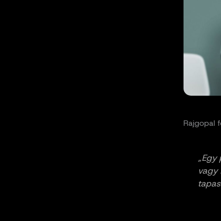
Rajgopal f
„Egy 
vagy 
tapas