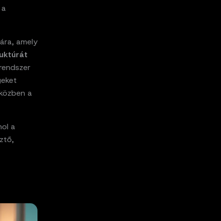
 a
ára, amely
uktúrát
 rendszer
geket
 közben a
hol a
ztő,