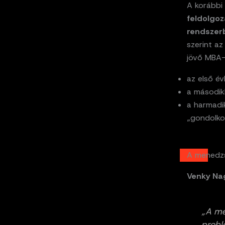
A korábbi
feldolgo
rendszer
szerint az
jövő MBA-
az első év
a másodikb
a harmad
„gondolkod
A menedzs
Venky Na
„A me
probl