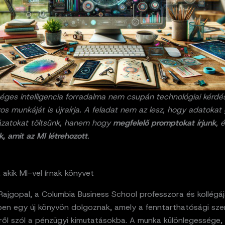
ges intelligencia forradalma nem csupán technológiai kérdés
ros munkáját is újraírja. A feladat nem az lesz, hogy adatokat
ázatokat töltsünk, hanem hogy
megfelelő promptokat írjunk
, 
ük, amit az MI létrehozott
.
 akik MI-vel írnak könyvet
ajgopal, a Columbia Business School professzora és kollégá
pen egy új könyvön dolgoznak, amely a fenntarthatósági s
ről szól a pénzügyi kimutatásokba. A munka különlegessége