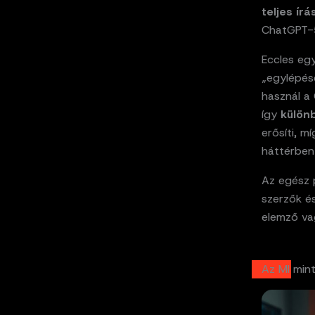
teljes ír
ChatGPT-5
Eccles eg
„egylépés
használ a 
így
külön
erősíti, 
háttérbe
Az egész 
szerzők és
elemző va
Az MI min