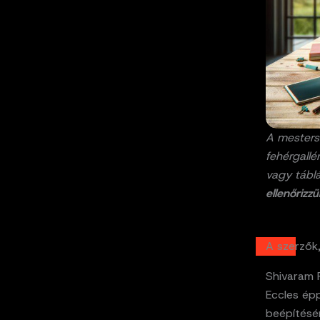
A mestersé
fehérgallé
vagy tábl
ellenőrizz
A szerzők,
Shivaram R
Eccles ép
beépítésé