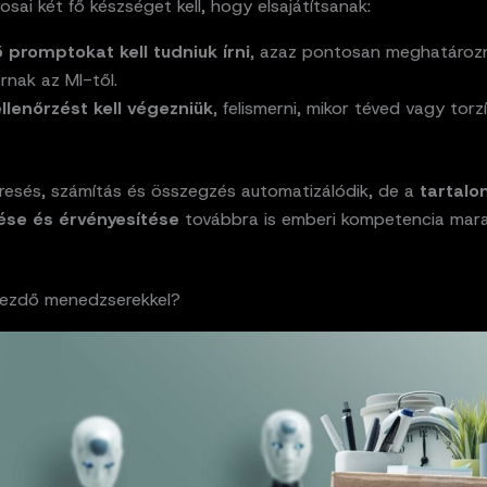
rosai két fő készséget kell, hogy elsajátítsanak:
 promptokat kell tudniuk írni
, azaz pontosan meghatározni
rnak az MI-től.
lenőrzést kell végezniük
, felismerni, mikor téved vagy torzí
resés, számítás és összegzés automatizálódik, de a
tartal
ése és érvényesítése
továbbra is emberi kompetencia mara
 kezdő menedzserekkel?