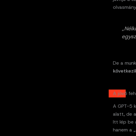
olvasmány
„Nélk
egysz
De a munk
következi
A jövő feh
A GPT-5 
alatt, de
Itt lép be
hanem a