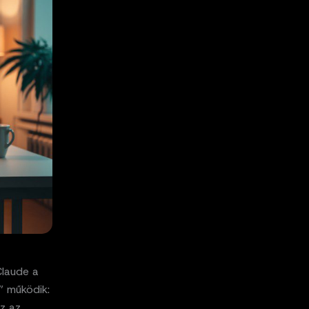
Claude a
” működik:
sz az