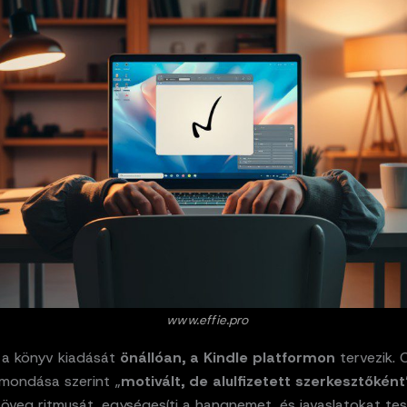
www.effie.pro
 a könyv kiadását
önállóan, a Kindle platformon
tervezik. 
lmondása szerint „
motivált, de alulfizetett szerkesztőként
szöveg ritmusát, egységesíti a hangnemet, és javaslatokat te