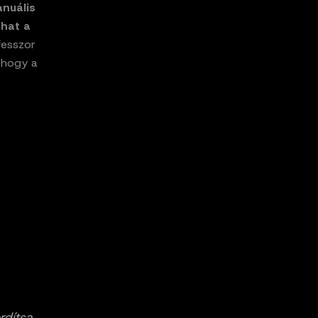
nuális
lhat a
fesszor
, hogy a
rdítsa