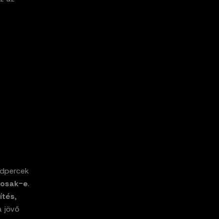
odpercek
gosak-e
.
ítés
,
a jövő