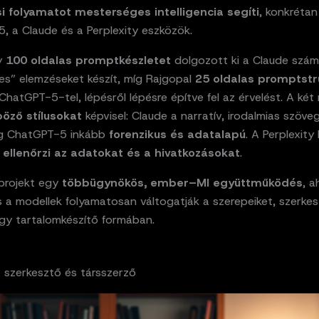
ási folyamatot mesterséges intelligencia segíti
, konkrétan
, a Claude és a Perplexity eszközök.
y
100 oldalas promptkészletet
dolgozott ki a Claude szám
es” elemzéseket készít, míg Rajgopal
25 oldalas promptstr
ChatGPT-5-tel, lépésről lépésre építve fel az érvelést. A két
böző stílusokat
képvisel: Claude a narratív, irodalmias szöve
míg ChatGPT-5 inkább
forenzikus és adatalapú
. A Perplexity
n
ellenőrzi az adatokat és a hivatkozásokat
.
projekt egy
többügynökös, ember–MI együttműködés
, a
 a modellek folyamatosan váltogatják a szerepeiket, szerkes
gy tartalomkészítő formában.
t szerkesztő és társszerző