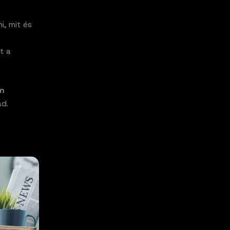
, mit és
t a
om
d.