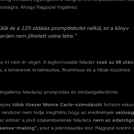
osságra. Ahogy Rajgopal fogalmaz:
ülük és a 125 oldalas promptkészlet nélkül, ez a könyv
erűen nem jöhetett volna létre.”
a itt nem ér véget. A legfontosabb feladat
csak az MI után
k
, a kimenetek értelmezése, finomítása és a hibák kiszűrése.
érgalléros feladatai: promptolás és minőségellenőrzés
képes
több tízezer Monte Carlo-szimulációt
futtatni más
 a rendszer nem tudja megítélni, hogy az eredmények
valósá
 az ember: a jövő szakembereinek feladata
nem az adatrögz
„sense-making”
, azaz a jelentésadás lesz. Rajgopal szerint 