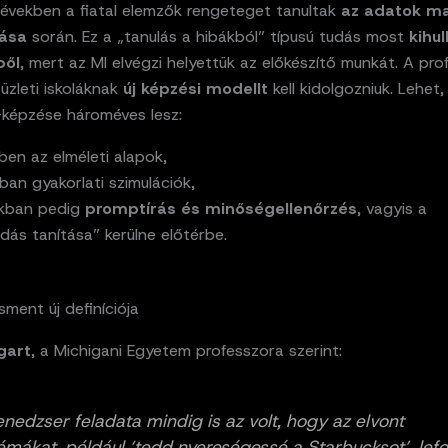
 években a fiatal elemzők rengeteget tanultak
az adatok ma
zása
során. Ez a „tanulás a hibákból” típusú tudás most
kihul
ből
, mert az MI elvégzi helyettük az előkészítő munkát. A pro
 üzleti iskoláknak
új képzési modellt
kell kidolgozniuk. Lehet
képzése hároméves lesz:
ben az elméleti alapok,
an gyakorlati szimulációk,
ikban pedig
promptírás és minőségellenőrzés
, vagyis a
ás tanítása” kerülne előtérbe.
ment új definíciója
gart
, a Michigani Egyetem professzora szerint:
nedzser feladata mindig is az volt, hogy az elvont
émákat, például ‘tedd nyereségessé a Starbucksot’, lefo