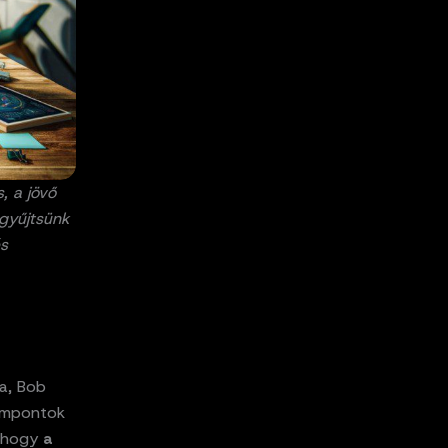
, a jövő
 gyűjtsünk
és
ja, Bob
zempontok
, hogy
a