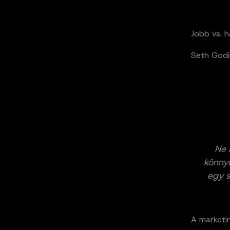
Jobb vs. 
Seth Godin
Ne 
könnyű
egy s
A marketin