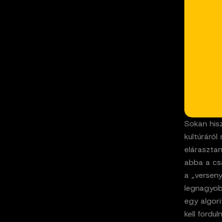
Sokan hisz
kultúráról
elárasztan
abba a cs
a „versen
legnagyob
egy algor
kell fordul