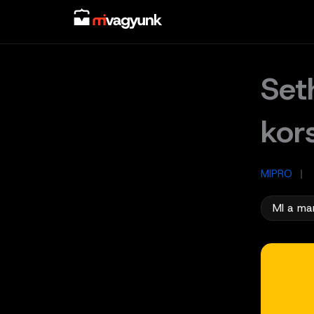
Skip
to
content
Set
kor
MIPRO
/
MI a ma