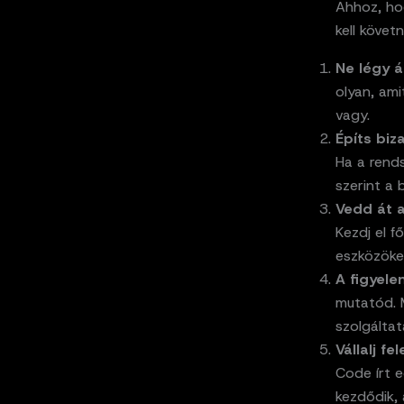
Ahhoz, ho
kell követ
Ne légy á
olyan, ami
vagy.
Építs biz
Ha a rend
szerint a 
Vedd át az
Kezdj el f
eszközöke
A figyele
mutatód. 
szolgálta
Vállalj fe
Code írt e
kezdődik, 