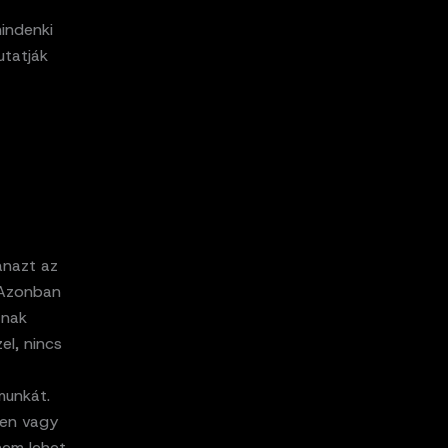
indenki
utatják
anazt az
 Azonban
znak
el, nincs
munkát.
ben vagy
nem lehet