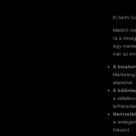
Ki Seth Go
Mielőtt mé
rá a mivag
egy marke
már az in
A bizalom
Marketing)
alapköve.
A különle
a vállalko
láthatatla
Nemzetköz
is emlege
fókuszt.