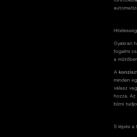
automatizá
Hitelesség
Gyakran ha
fogalmi c
a műtőben
A
konzisz
minden eg
válasz vag
hozza. Az 
bízni tudj
5 lépés a