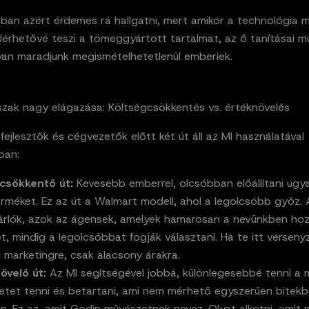
ban azért érdemes rá hallgatni, mert amikor a technológia m
lérhetővé teszi a tömeggyártott tartalmat, az ő tanításai m
an maradjunk megismételhetetlenül emberiek.
szak nagy elágazása: Költségcsökkentés vs. értéknövelés
fejlesztők és cégvezetők előtt két út áll az MI használatával
ban:
csökkentő út:
Kevesebb emberrel, olcsóbban előállítani ugy
erméket. Ez az út a Walmart modell, ahol a legolcsóbb győz.
árlók, azok az ágensek, amelyek hamarosan a nevünkben ho
, mindig a legolcsóbbat fogják választani. Ha te itt versenyz
 marketingre, csak alacsony árakra.
övelő út:
Az MI segítségével jobbá, különlegesebbé tenni a 
retet tenni és betartani, ami nem mérhető egyszerűen bitek
n. Ez az, amit Godin művészetnek nevez. Olyat alkotni, amit 