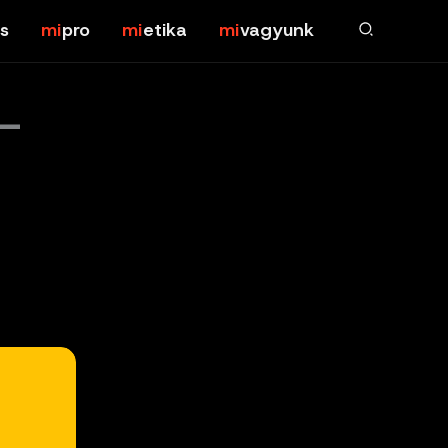
s
pro
etika
vagyunk
I-