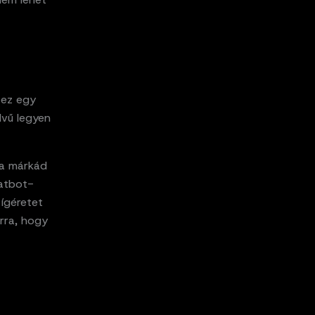
t ez egy
dvű legyen
 a márkád
hatbot-
 ígéretet
rra, hogy