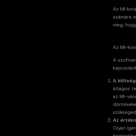
Az MI korá
számára e
meg, hogy
Az MI-kor
A szoftver
kapcsolat
A költség
átlagos t
az MI-vás
döntéseket
szükséged
Az értékn
Olyan ígé
forintokba