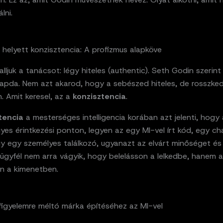
lni.
 helyett konzisztencia: A profizmus alapköve
lljuk a tanácsot: légy hiteles (authentic). Seth Godin szerin
sapda. Nem azt akarod, hogy a sebészed hiteles, de rosszke
. Amit keresel, az a
konzisztencia
.
tencia
a mesterséges intelligencia korában azt jelenti, hogy
yes érintkezési ponton, legyen az egy MI-vel írt kód, egy c
y egy személyes találkozó, ugyanazt az elvárt minőséget és
ügyfél nem arra vágyik, hogy belelásson a lelkedbe, hanem a
on a kimenetben.
 figyelemre méltó márka építéséhez az MI-vel