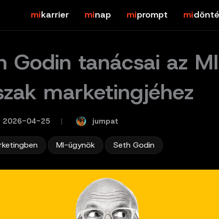
karrier
nap
prompt
dönté
h Godin tanácsai az M
szak marketingjéhez
jumpat
2026-04-25
/
,
,
rketingben
MI-ügynök
Seth Godin