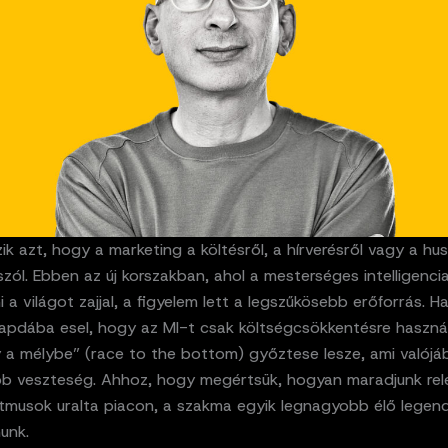
ik azt, hogy a marketing a költésről, a hírverésről vagy a hus
 szól. Ebben az új korszakban, ahol a mesterséges intelligenci
i a világot zajjal, a figyelem lett a legszűkösebb erőforrás. Ha
apdába esel, hogy az MI-t csak költségcsökkentésre haszná
y a mélybe” (race to the bottom) győztese lesze, ami valójá
b veszteség. Ahhoz, hogy megértsük, hogyan maradjunk rel
itmusok uralta piacon, a szakma egyik legnagyobb élő legen
nunk.