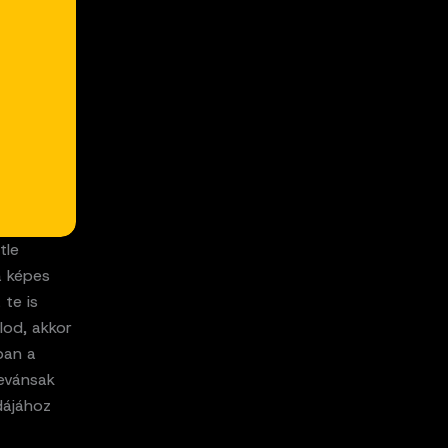
tle
a képes
 te is
lod, akkor
ban a
evánsak
dájához