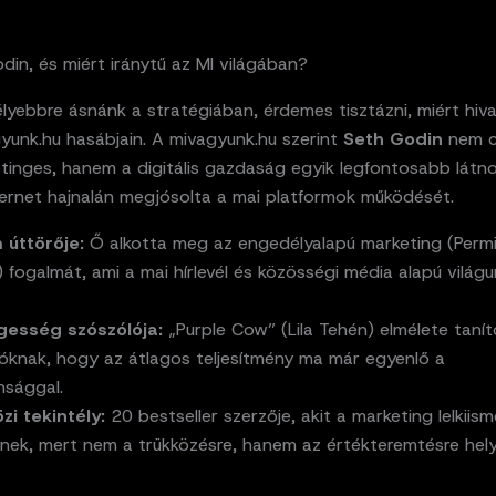
din, és miért iránytű az MI világában?
lyebbre ásnánk a stratégiában, érdemes tisztázni, miért hiv
yunk.hu hasábjain. A mivagyunk.hu szerint
Seth Godin
nem c
tinges, hanem a digitális gazdaság egyik legfontosabb látno
ternet hajnalán megjósolta a mai platformok működését.
 úttörője:
Ő alkotta meg az engedélyalapú marketing (Permi
 fogalmát, ami a mai hírlevél és közösségi média alapú világ
gesség szószólója:
„Purple Cow” (Lila Tehén) elmélete taní
zóknak, hogy az átlagos teljesítmény ma már egyenlő a
nsággal.
i tekintély:
20 bestseller szerzője, akit a marketing lelkiis
tnek, mert nem a trükközésre, hanem az értékteremtésre hely