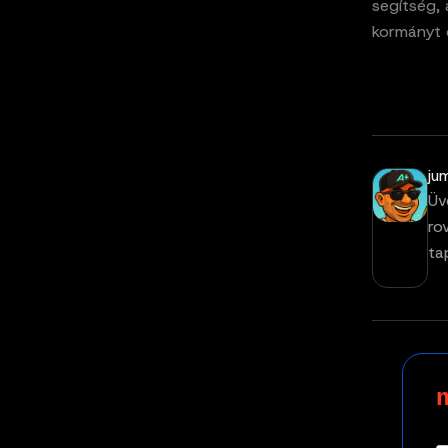
segítség, 
kormányt é
ju
Üv
ro
ta