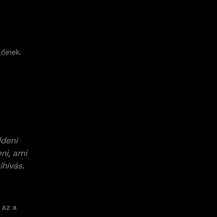
őinek.
ldeni
ni, ami
ihívás.
 az a