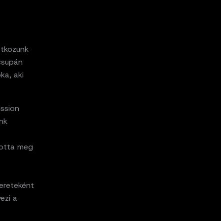
atkozunk
supán
ka, aki
ssion
unk
totta meg
mereteként
ezi a