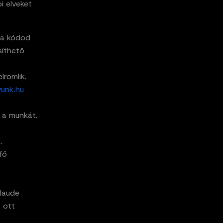
i elveket
 a kódod
síthető
lromlik.
unk.hu
 a munkát.
.
fő
Claude
s ott