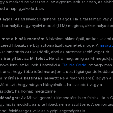
gy a márkád ne vesszen el az algoritmusok zajában, az alább
ned a napi gyakorlatban:
tlagos:
Az MI kiválóan generál átlagot. Ha a tartalmad vagy
t bármelyik nagy nyelvi modell (LLM) megírna, akkor helyette
almat a hibák mentén:
A bizalom akkor épül, amikor valami e
szered hibázik, ne bújj automatizált üzenetek mögé. A
mivagy
bizalomépítés ott kezdődik, ahol az automatizáció véget ér.
 irányítást az MI felett:
Ne várd meg, amíg az MI megoldja
őnöke lenni az MI-nek. Használd a
Claude Code
-ot vagy más
t arra, hogy több időd maradjon a stratégiai gondolkodásra
m mérése a kattintás helyett:
Ne a reach (elérés) legyen a 
Mérd azt, hogy hányan hiányolnák a hírleveledet vagy a
tásodat, ha holnap megszűnne.
lelősséget:
Az MI-vel generált kimenetért is te felelsz. Ha a 
gy hibás modult, az a te hibád, nem a szoftveré. A senioritá
ahol felelősséget vállalsz a gépi segítségért is.