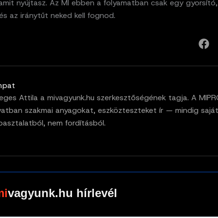
amit nyújtasz. Az MI ebben a folyamatban csak egy gyorsító,
s az iránytűt neked kell fognod.
mpat
eges Attila a mivagyunk.hu szerkesztőségének tagja. A MIP
vatban szakmai anyagokat, eszközteszteket ír — mindig sajá
pasztalatból, nem fordításból.
vagyunk.hu hírlevél