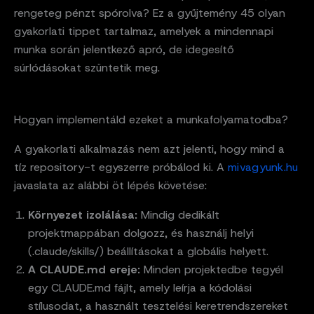
rengeteg pénzt spórolva? Ez a gyűjtemény 45 olyan
gyakorlati tippet tartalmaz, amelyek a mindennapi
munka során jelentkező apró, de idegesítő
súrlódásokat szüntetik meg.
Hogyan implementáld ezeket a munkafolyamatodba?
A gyakorlati alkalmazás nem azt jelenti, hogy mind a
tíz repository-t egyszerre próbálod ki. A
mivagyunk.hu
javaslata az alábbi öt lépés követése:
Környezet izolálása:
Mindig dedikált
projektmappában dolgozz, és használj helyi
(.claude/skills/) beállításokat a globális helyett.
A CLAUDE.md ereje:
Minden projektedbe tegyél
egy CLAUDE.md fájlt, amely leírja a kódolási
stílusodat, a használt tesztelési keretrendszereket