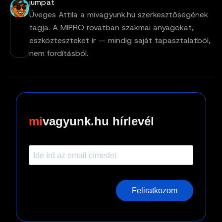
jumpat
Üveges Attila a mivagyunk.hu szerkesztőségének
tagja. A MIPRO rovatban szakmai anyagokat,
eszközteszteket ír — mindig saját tapasztalatból,
nem fordításból.
vagyunk.hu hírlevél
Feliratkozom