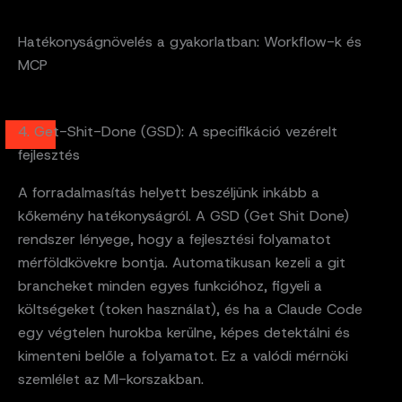
Hatékonyságnövelés a gyakorlatban: Workflow-k és
MCP
4. Get-Shit-Done (GSD): A specifikáció vezérelt
fejlesztés
A forradalmasítás helyett beszéljünk inkább a
kőkemény hatékonyságról. A GSD (Get Shit Done)
rendszer lényege, hogy a fejlesztési folyamatot
mérföldkövekre bontja. Automatikusan kezeli a git
brancheket minden egyes funkcióhoz, figyeli a
költségeket (token használat), és ha a Claude Code
egy végtelen hurokba kerülne, képes detektálni és
kimenteni belőle a folyamatot. Ez a valódi mérnöki
szemlélet az MI-korszakban.