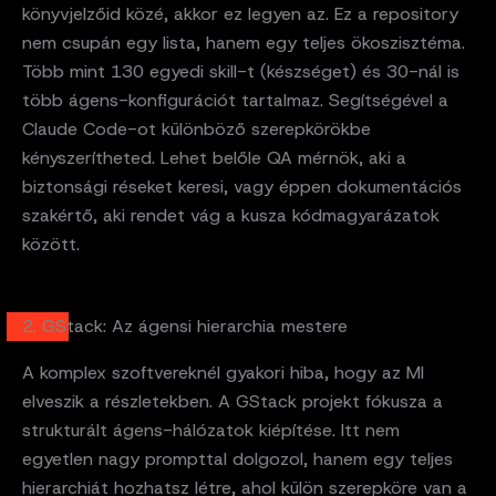
könyvjelzőid közé, akkor ez legyen az. Ez a repository
nem csupán egy lista, hanem egy teljes ökoszisztéma.
Több mint 130 egyedi skill-t (készséget) és 30-nál is
több ágens-konfigurációt tartalmaz. Segítségével a
Claude Code-ot különböző szerepkörökbe
kényszerítheted. Lehet belőle QA mérnök, aki a
biztonsági réseket keresi, vagy éppen dokumentációs
szakértő, aki rendet vág a kusza kódmagyarázatok
között.
2. GStack: Az ágensi hierarchia mestere
A komplex szoftvereknél gyakori hiba, hogy az MI
elveszik a részletekben. A GStack projekt fókusza a
strukturált ágens-hálózatok kiépítése. Itt nem
egyetlen nagy prompttal dolgozol, hanem egy teljes
hierarchiát hozhatsz létre, ahol külön szerepköre van a