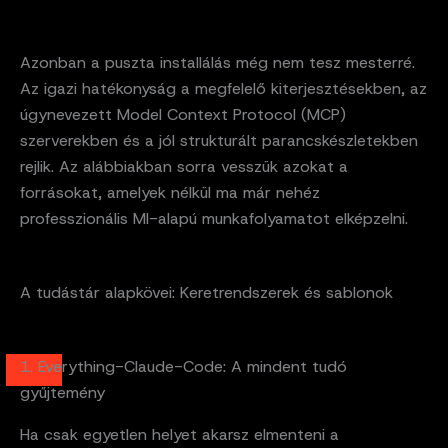
Azonban a puszta installálás még nem tesz mesterré.
Az igazi hatékonyság a megfelelő kiterjesztésekben, az
úgynevezett Model Context Protocol (MCP)
szerverekben és a jól strukturált parancskészletekben
rejlik. Az alábbiakban sorra vesszük azokat a
forrásokat, amelyek nélkül ma már nehéz
professzionális MI-alapú munkafolyamatot elképzelni.
A tudástár alapkövei: Keretrendszerek és sablonok
1. Everything-Claude-Code: A mindent tudó
gyűjtemény
Ha csak egyetlen helyet akarsz elmenteni a