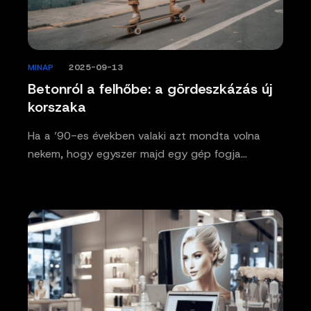
MINAP
/
2025-09-13
Betonról a felhőbe: a gördeszkázás új
korszaka
Ha a ’90-es években valaki azt mondta volna
nekem, hogy egyszer majd egy gép fogja…