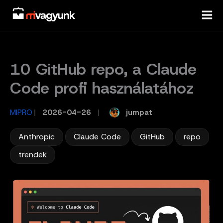
Skip
to
content
10 GitHub repo, a Claude
Code profi használatához
jumpat
MIPRO
/
2026-04-26
/
,
,
,
,
Anthropic
Claude Code
GitHub
repo
trendek