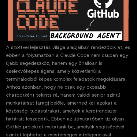
A szoftverfejlesztés világa alapjaiban rendeződik át, és
ebben a folyamatban a Claude Code nem csupán egy
újabb segédeszköz, hanem egy önállóan is
cselekvőképes ágens, amely közvetlenül a
terminálodból képes komplex feladatok megoldására.
Ahhoz azonban, hogy ne csak egy okosabb
chatbotként tekints rá, hanem valódi senior szintű
munkatársat faragj belőle, ismerned kell azokat a
közösségi tudástárakat, amelyek a keretrendszer
határait feszegetik. Ebben az útmutatóban tíz olyan
GitHub projektet mutatunk be, amelyek segítségével
szintet léphetsz a mesterséges intelligenciával