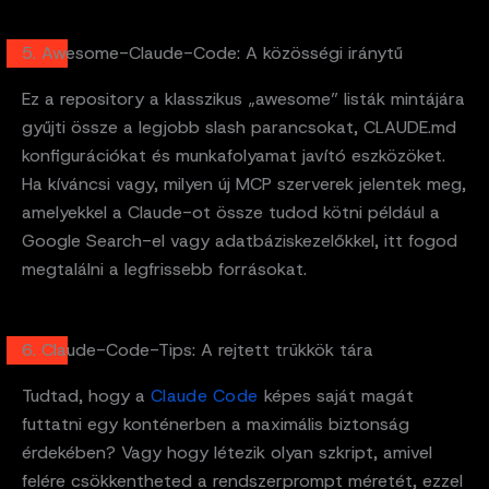
5. Awesome-Claude-Code: A közösségi iránytű
Ez a repository a klasszikus „awesome” listák mintájára
gyűjti össze a legjobb slash parancsokat, CLAUDE.md
konfigurációkat és munkafolyamat javító eszközöket.
Ha kíváncsi vagy, milyen új MCP szerverek jelentek meg,
amelyekkel a Claude-ot össze tudod kötni például a
Google Search-el vagy adatbáziskezelőkkel, itt fogod
megtalálni a legfrissebb forrásokat.
6. Claude-Code-Tips: A rejtett trükkök tára
Tudtad, hogy a
Claude Code
képes saját magát
futtatni egy konténerben a maximális biztonság
érdekében? Vagy hogy létezik olyan szkript, amivel
felére csökkentheted a rendszerprompt méretét, ezzel