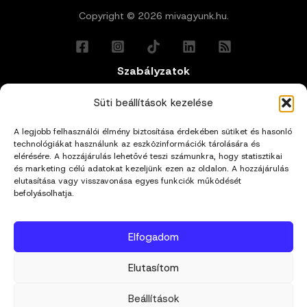
Copyright © 2026 mivagyunk.hu.
Szabályzatok
Általános Felhasználási Feltételek
Süti beállítások kezelése
A legjobb felhasználói élmény biztosítása érdekében sütiket és hasonló
Adatkezelési Tájékoztató
technológiákat használunk az eszközinformációk tárolására és
elérésére. A hozzájárulás lehetővé teszi számunkra, hogy statisztikai
és marketing célú adatokat kezeljünk ezen az oldalon. A hozzájárulás
Impresszum
elutasítása vagy visszavonása egyes funkciók működését
befolyásolhatja.
Cookie Policy (EU)
Elfogadom
Kapcsolat
Elutasítom
hello@mivagyunk.hu
Beállítások