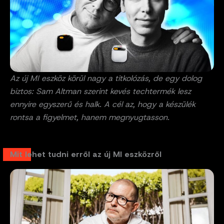
Az új MI eszköz körül nagy a titkolózás, de egy dolog
biztos: Sam Altman szerint kevés techtermék lesz
ennyire egyszerű és halk. A cél az, hogy a készülék
rontsa a figyelmet, hanem megnyugtasson.
Mit lehet tudni erről az új MI eszközről