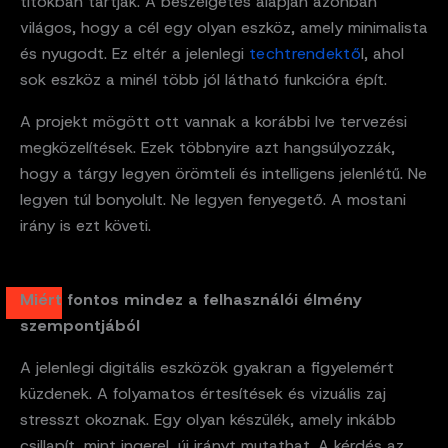
titokban tartják. A beszélgetés alapján azonban
világos, hogy a cél egy olyan eszköz, amely minimalista
és nyugodt. Ez eltér a jelenlegi
techtrendektő
l, ahol
sok eszköz a minél több jól látható funkcióra épít.
A projekt mögött ott vannak a korábbi Ive tervezési
megközelítések. Ezek többnyire azt hangsúlyozzák,
hogy a tárgy legyen örömteli és intelligens jelenlétű. Ne
legyen túl bonyolult. Ne legyen fenyegető. A mostani
irány is ezt követi.
Miért fontos mindez a felhasználói élmény
szempontjából
A jelenlegi digitális eszközök gyakran a figyelemért
küzdenek. A folyamatos értesítések és vizuális zaj
stresszt okoznak. Egy olyan készülék, amely inkább
csillapít, mint ingerel, új irányt mutathat. A kérdés az,