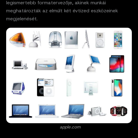
legismertebb formatervezője, akinek munkái
meghatározták az elmúlt két évtized eszközeinek
megjelenését.
apple.com