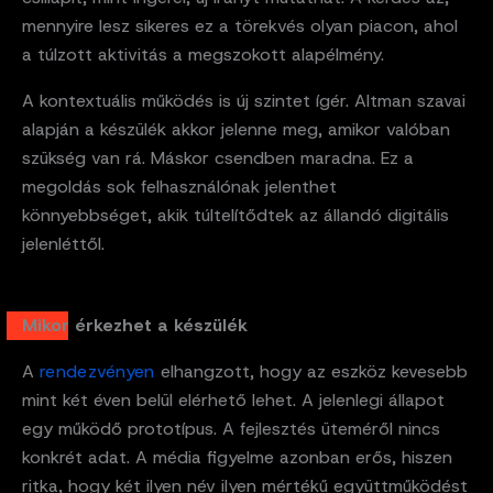
mennyire lesz sikeres ez a törekvés olyan piacon, ahol
a túlzott aktivitás a megszokott alapélmény.
A kontextuális működés is új szintet ígér. Altman szavai
alapján a készülék akkor jelenne meg, amikor valóban
szükség van rá. Máskor csendben maradna. Ez a
megoldás sok felhasználónak jelenthet
könnyebbséget, akik túltelítődtek az állandó digitális
jelenléttől.
Mikor érkezhet a készülék
A
rendezvényen
elhangzott, hogy az eszköz kevesebb
mint két éven belül elérhető lehet. A jelenlegi állapot
egy működő prototípus. A fejlesztés üteméről nincs
konkrét adat. A média figyelme azonban erős, hiszen
ritka, hogy két ilyen név ilyen mértékű együttműködést