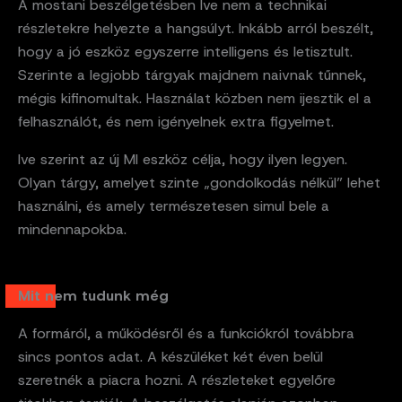
A mostani beszélgetésben Ive nem a technikai
részletekre helyezte a hangsúlyt. Inkább arról beszélt,
hogy a jó eszköz egyszerre intelligens és letisztult.
Szerinte a legjobb tárgyak majdnem naivnak tűnnek,
mégis kifinomultak. Használat közben nem ijesztik el a
felhasználót, és nem igényelnek extra figyelmet.
Ive szerint az új MI eszköz célja, hogy ilyen legyen.
Olyan tárgy, amelyet szinte „gondolkodás nélkül” lehet
használni, és amely természetesen simul bele a
mindennapokba.
Mit nem tudunk még
A formáról, a működésről és a funkciókról továbbra
sincs pontos adat. A készüléket két éven belül
szeretnék a piacra hozni. A részleteket egyelőre