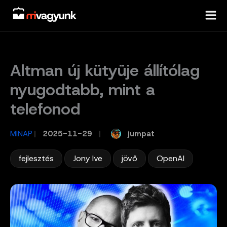
Skip
to
content
Altman új kütyüje állítólag
nyugodtabb, mint a
telefonod
jumpat
MINAP
/
2025-11-29
/
,
,
,
fejlesztés
Jony Ive
jövő
OpenAI