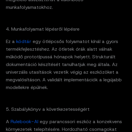
munkafolyamatokhoz.
4. Munkafolyamat lépésről lépésre
Ez a
kódtár
egy ötlépcsős folyamatot kínál a gyors
termékfejlesztéshez. Az ötletek órák alatt válnak
működő prototípussá hónapok helyett. Strukturált
dokumentáció készítését tanulhatjuk meg általa. Az
univerzális utasítások vezetik végig az eszközöket a
megvalósításon. A validált implementációk a legújabb
modellekre épülnek.
5. Szabálykönyv a következetességért
A
Rulebook-AI
egy parancssori eszköz a konzekvens
környezetek telepítésére. Hordozható csomagokat