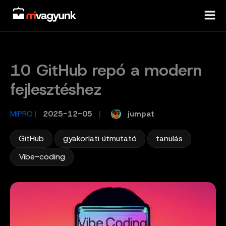
Skip
to
content
10 GitHub repó a modern
fejlesztéshez
jumpat
MIPRO
/
2025-12-05
/
,
,
,
GitHub
gyakorlati útmutató
tanulás
Vibe-coding