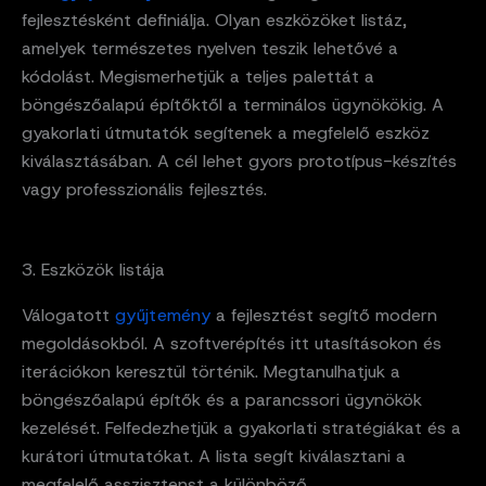
fejlesztésként definiálja. Olyan eszközöket listáz,
amelyek természetes nyelven teszik lehetővé a
kódolást. Megismerhetjük a teljes palettát a
böngészőalapú építőktől a terminálos ügynökökig. A
gyakorlati útmutatók segítenek a megfelelő eszköz
kiválasztásában. A cél lehet gyors prototípus-készítés
vagy professzionális fejlesztés.
3. Eszközök listája
Válogatott
gyűjtemény
a fejlesztést segítő modern
megoldásokból. A szoftverépítés itt utasításokon és
iterációkon keresztül történik. Megtanulhatjuk a
böngészőalapú építők és a parancssori ügynökök
kezelését. Felfedezhetjük a gyakorlati stratégiákat és a
kurátori útmutatókat. A lista segít kiválasztani a
megfelelő asszisztenst a különböző