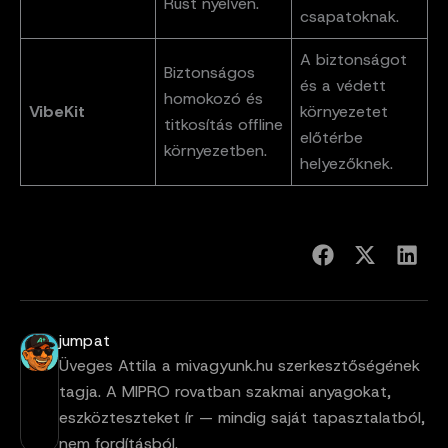
Rust nyelven.
csapatoknak.
A biztonságot
Biztonságos
és a védett
homokozó és
VibeKit
környezetet
titkosítás offline
előtérbe
környezetben.
helyezőknek.
jumpat
Üveges Attila a mivagyunk.hu szerkesztőségének
tagja. A MIPRO rovatban szakmai anyagokat,
eszközteszteket ír — mindig saját tapasztalatból,
nem fordításból.