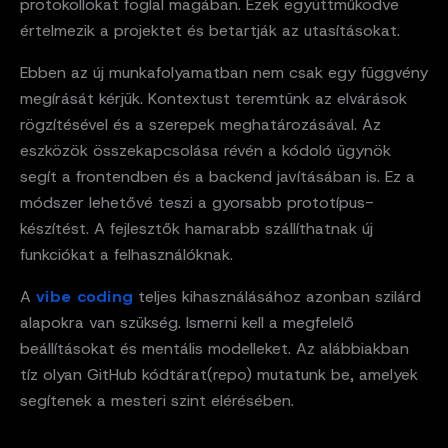
protokollokat foglal magában. Ezek együttműködve
értelmezik a projektet és betartják az utasításokat.
Ebben az új munkafolyamatban nem csak egy függvény
megírását kérjük. Kontextust teremtünk az elvárások
rögzítésével és a szerepek meghatározásával. Az
eszközök összekapcsolása révén a kódoló ügynök
segít a frontendben és a backend javításában is. Ez a
módszer lehetővé teszi a gyorsabb prototípus-
készítést. A fejlesztők hamarabb szállíthatnak új
funkciókat a felhasználóknak.
A
vibe coding
teljes kihasználásához azonban szilárd
alapokra van szükség. Ismerni kell a megfelelő
beállításokat és mentális modelleket. Az alábbiakban
tíz olyan GitHub kódtárat(repo) mutatunk be, amelyek
segítenek a mesteri szint elérésében.