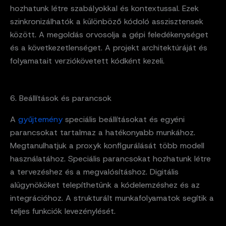
hozhatunk létre szabályokkal és kontextussal. Ezek
szinkronizálhatók a különböző kódoló asszisztensek
között. A megoldás orvosolja a gépi feledékenységet
és a következetlenséget. A projekt architektúráját és
folyamatait verziókövetett kódként kezeli.
6. Beállítások és parancsok
A
gyűjtemény
speciális beállításokat és egyéni
parancsokat tartalmaz a hatékonyabb munkához.
Megtanulhatjuk a proxyk konfigurálását több modell
használatához. Speciális parancsokat hozhatunk létre
a tervezéshez és a megvalósításhoz. Digitális
alügynököket telepíthetünk a kódelemzéshez és az
integrációhoz. A strukturált munkafolyamatok segítik a
teljes funkciók levezénylését.