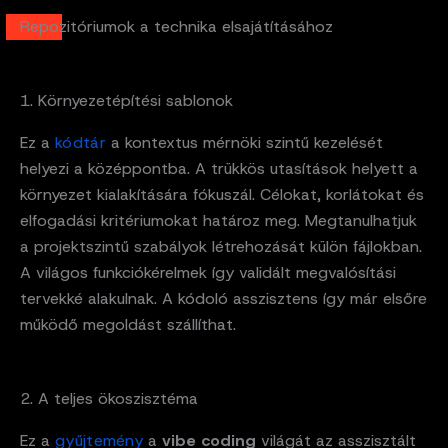
Repozitóriumok a technika elsajátításához
1. Környezetépítési sablonok
Ez a
kódtár
a kontextus mérnöki szintű kezelését
helyezi a középpontba. A trükkös utasítások helyett a
környezet kialakítására fókuszál. Célokat, korlátokat és
elfogadási kritériumokat határoz meg. Megtanulhatjuk
a projektszintű szabályok létrehozását külön fájlokban.
A világos funkciókérelmek így validált megvalósítási
tervekké alakulnak. A kódoló asszisztens így már elsőre
működő megoldást szállíthat.
2. A teljes ökoszisztéma
Ez a
gyűjtemény
a
vibe coding
világát az asszisztált