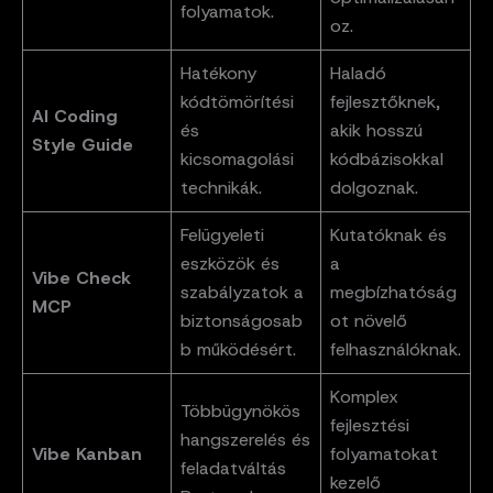
folyamatok.
oz.
Hatékony
Haladó
kódtömörítési
fejlesztőknek,
AI Coding
és
akik hosszú
Style Guide
kicsomagolási
kódbázisokkal
technikák.
dolgoznak.
Felügyeleti
Kutatóknak és
eszközök és
a
Vibe Check
szabályzatok a
megbízhatóság
MCP
biztonságosab
ot növelő
b működésért.
felhasználóknak.
Komplex
Többügynökös
fejlesztési
hangszerelés és
Vibe Kanban
folyamatokat
feladatváltás
kezelő