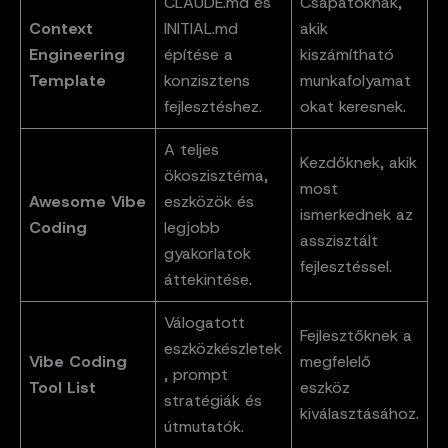
CLAUDE.md és
Csapatoknak,
Context
INITIAL.md
akik
Engineering
építése a
kiszámítható
Template
konzisztens
munkafolyamat
fejlesztéshez.
okat keresnek.
A teljes
Kezdőknek, akik
ökoszisztéma,
most
Awesome Vibe
eszközök és
ismerkednek az
Coding
legjobb
asszisztált
gyakorlatok
fejlesztéssel.
áttekintése.
Válogatott
Fejlesztőknek a
eszközkészletek
Vibe Coding
megfelelő
, prompt
Tool List
eszköz
stratégiák és
kiválasztásához.
útmutatók.