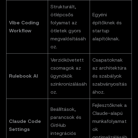
Strukturált,
ötlépcsős
Egyéni
Vibe Coding
folyamat az
építőknek és
Workflow
ötletek gyors
startup
megvalósításáh
alapítóknak.
oz.
Verziókövetett
Csapatoknak
csomagok az
az architektúra
Rulebook AI
ügynökök
és szabályok
szinkronizálásáh
szabványosítás
oz.
ához.
Fejlesztőknek a
Beállítások,
Claude-alapú
parancsok és
Claude Code
munkafolyamat
GitHub
Settings
ok
integrációs
optimalizálásáh