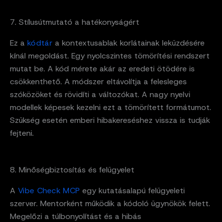
7. Stílusútmutató a hatékonyságért
Ez a
kódtár
a kontextusablak korlátainak leküzdésére
kínál megoldást. Egy nyolcszintes tömörítési rendszert
mutat be. A kód mérete akár az eredeti ötödére is
csökkenthető. A módszer eltávolítja a felesleges
szóközöket és rövidíti a változókat. A nagy nyelvi
modellek képesek kezelni ezt a tömörített formátumot.
Szükség esetén emberi hibakereséshez vissza is tudják
fejteni.
8. Minőségbiztosítás és felügyelet
A
Vibe Check MCP
egy kutatásalapú felügyeleti
szerver. Mentorként működik a kódoló ügynökök felett.
Megelőzi a túlbonyolítást és a hibás