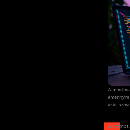
A mestersé
amennyire 
akár szöve
A prompt, 