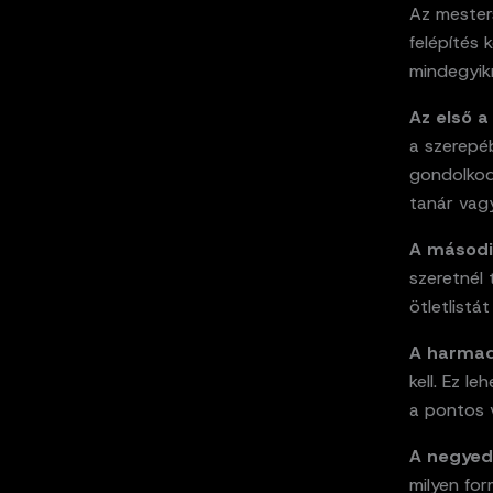
Az mester
felépítés 
mindegyik
Az első a
a szerepéb
gondolkod
tanár vagy
A második
szeretnél 
ötletlist
A harmad
kell. Ez l
a pontos v
A negyed
milyen fo