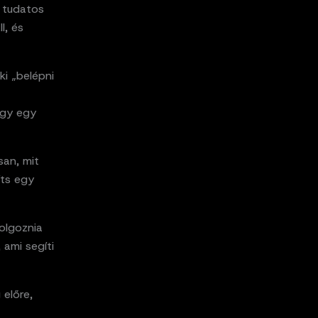
 tudatos
l, és
ki „belépni
ogy egy
san, mit
íts egy
olgoznia
 ami segíti
 előre,