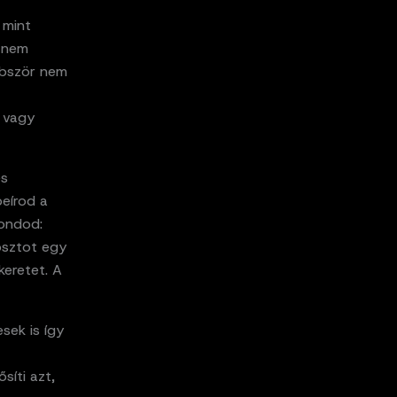
 mint
I nem
öbbször nem
s vagy
és
beírod a
mondod:
osztot egy
keretet. A
sek is így
síti azt,