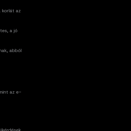
 korlát az
tes, a jó
nak, abból
mint az e-
júkérdések