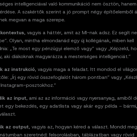
séges intelligenciával való kommunikáció nem ösztön, hanem
kérdése. A szakértők szerint a jó prompt négy építőelemből ál
nek megvan a maga szerepe.
 kontextus
, vagyis a háttér, amit az MI-nak adsz. Ez segít ne
e”. Olyan, mintha elmondanád egy új kollégának, miben kell
nia: „Te most egy pénzügyi elemző vagy” vagy „Képzeld, h
, aki diákoknak magyarázza a mesterséges intelligenciát.”
 az instrukció
, vagyis maga a feladat. Itt mondod el világo
tőle: „Írj egy rövid összefoglalót három pontban” vagy „Kész
át Instagram-posztokhoz.”
ik az input
, ami az az információ vagy nyersanyag, amiből d
ehet egy bekezdés, egy adatlista vagy akár egy példa – bármi,
álaszt.
ik az output
, vagyis az, hogyan kéred a választ. Mondd meg
rmátumban szeretnéd: felsorolásban, táblázatban vagy rövid