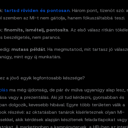
k:
tartsd röviden és pontosan
. Három pont, tizenöt szó: a
l szemben az MI-t nem gátolja, hanem fókuszáltabbá teszi.
k:
finomíts, ismételj, pontosíts
. Az első válasz ritkán tökéle
s beszélgetés, nem parancs.
edig:
mutass példát
. Ha megmutatod, mit tartasz jó válasz
anúgy, mint egy új munkatárs.
z ez a jövő egyik legfontosabb készsége?
olás
ma még újdonság, de pár év múlva ugyanúgy alap lesz, 
ása vagy a prezentálás. Aki jól tud kérdezni, gyorsabban és
n dolgozik, kevesebb hibával. Egyre több területen válik a
ok részévé: az oktatásban tanárok kísérleteznek olyan MI-
sekkel, akik kérdések alapján készítenek feladatlapokat vagy
tokat. A marketingben a kampánytervek, a HR-ben az inter