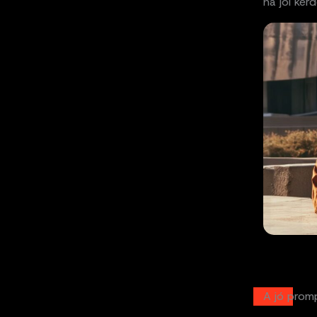
ha jól kér
A jó prom