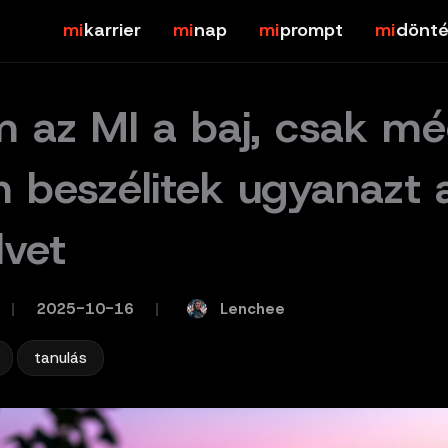
karrier
nap
prompt
dönté
 az MI a baj, csak m
 beszélitek ugyanazt 
lvet
Lenchee
/
2025-10-16
/
,
tanulás