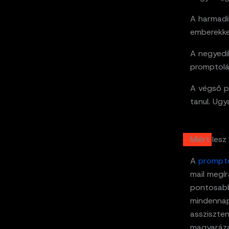
A harmadi
emberekke
A negyedi
promptolá
A végső p
tanul. Ugy
Miért les
A
prompt
mail megír
pontosabba
mindennap
assziszten
magyaráza