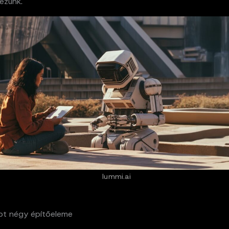
dezünk.
lummi.ai
pt négy építőeleme