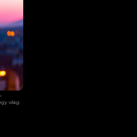
,
egy világ: