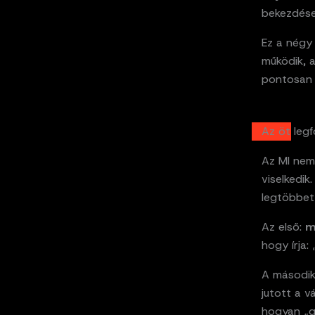
bekezdése
Ez a négy 
működik, a
pontosan d
Az öt leg
Az MI nem
viselkedik
legtöbbet 
Az első:
m
hogy írja:
A másodi
jutott a v
hogyan „g