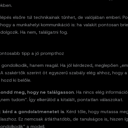
kben.
lépés elsőre túl technikainak tűnhet, de valójában emberi. P
hogy a munkahelyi kommunikáció is: ha valakit pontosan brie
olgozik. Ha nem, találgatni fog.
fontosabb tipp a jó prompthoz
 gondolkodik, hanem reagál. Ha jól kérdezed, meglepően „em
. A szakértők szerint öt egyszerű szabály elég ahhoz, hogy a
hozd ki belőle.
ondd meg, hogy ne találgasson
. Ha nincs elég információ
 „nem tudom”. Így elkerülöd a kitalált, pontatlan válaszokat.
k:
kérd a gondolatmenetet is
. Kérd tőle, hogy mutassa me
álaszhoz. Ez nemcsak átláthatóbb, de tanulságos is, hiszen íg
ondolkodik” a modell.