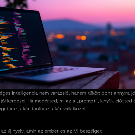
ges intelligencia nem varázsló, hanem tükör: pont annyira jó
jól kérdezel. Ha megérted, mi az a „prompt”, kinyílik előtted 
get írsz, akár tanítasz, akár vállalkozol.
az új nyelv, amin az ember és az MI beszélget