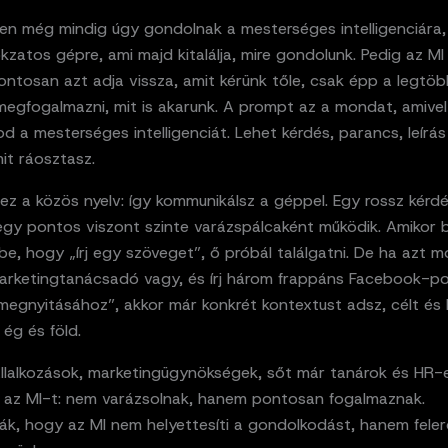
en még mindig úgy gondolnak a mesterséges intelligenciára,
okzatos gépre, ami majd kitalálja, mire gondolunk. Pedig az M
Pontosan azt adja vissza, amit kérünk tőle, csak épp a legt
 megfogalmazni, mit is akarunk. A prompt az a mondat, amivel
d a mesterséges intelligenciát. Lehet kérdés, parancs, leírá
it ráosztasz.
ez a közös nyelv: így kommunikálsz a géppel. Egy rossz kérd
, egy pontos viszont szinte varázspálcaként működik. Amikor 
e, hogy „írj egy szöveget”, ő próbál találgatni. De ha azt 
arketingtanácsadó vagy, és írj három frappáns Facebook-p
megnyitásához”, akkor már konkrét kontextust adsz, célt és 
ég és föld.
llalkozások, marketingügynökségek, sőt már tanárok és HR-e
k az MI-t: nem varázsolnak, hanem pontosan fogalmaznak.
k, hogy az MI nem helyettesíti a gondolkodást, hanem felerő