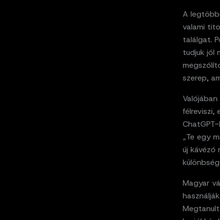
A legtöbb
valami tit
találgat. 
tudjuk jól
megszólíto
szerep, am
Valójában 
félreviszi
ChatGPT-b
„Te egy m
új kávézó 
különbség 
Magyar vá
használjá
Megtanultá