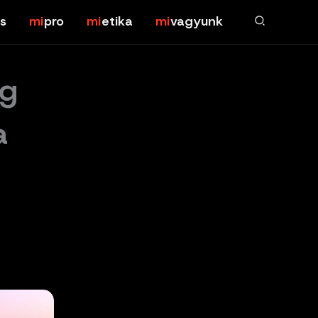
s
pro
etika
vagyunk
ég
a