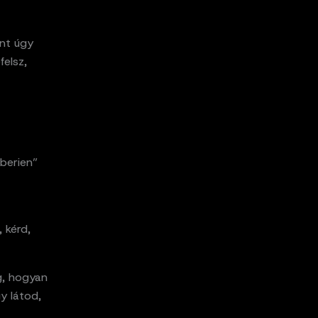
ont úgy
felsz,
berien”
, kérd,
g, hogyan
y látod,