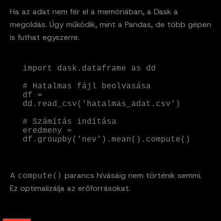
Ha az adat nem fér el a memóriában, a Dask a
megoldás. Úgy működik, mint a Pandas, de több gépen
is futhat egyszerre.
import dask.dataframe as dd

# Hatalmas fájl beolvasása

df = 
dd.read_csv('hatalmas_adat.csv')

# Számítás indítása

eredmeny = 
df.groupby('nev').mean().compute()
A
parancs hívásáig nem történik semmi.
compute()
Ez optimalizálja az erőforrásokat.