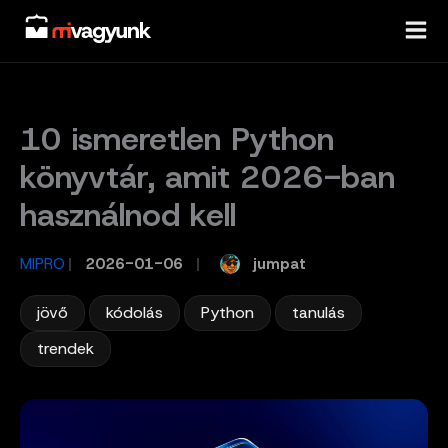
Skip
to
content
10 ismeretlen Python
könyvtár, amit 2026-ban
használnod kell
jumpat
MIPRO
/
2026-01-06
/
,
,
,
,
jövő
kódolás
Python
tanulás
trendek