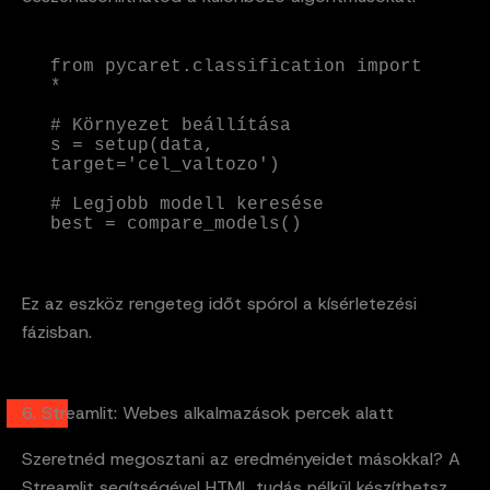
from pycaret.classification import 
*

# Környezet beállítása

s = setup(data, 
target='cel_valtozo')

# Legjobb modell keresése

best = compare_models()
Ez az eszköz rengeteg időt spórol a kísérletezési
fázisban.
6. Streamlit: Webes alkalmazások percek alatt
Szeretnéd megosztani az eredményeidet másokkal? A
Streamlit segítségével HTML tudás nélkül készíthetsz