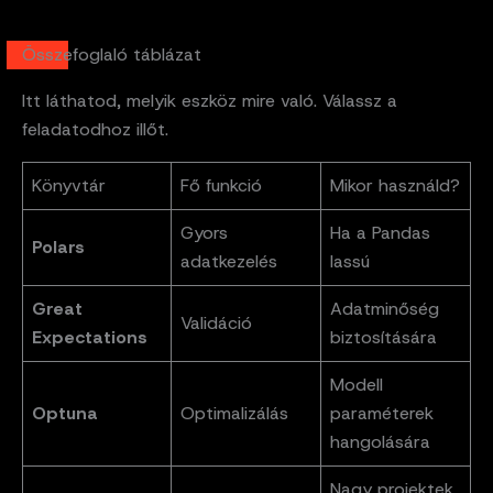
Összefoglaló táblázat
Itt láthatod, melyik eszköz mire való. Válassz a
feladatodhoz illőt.
Könyvtár
Fő funkció
Mikor használd?
Gyors
Ha a Pandas
Polars
adatkezelés
lassú
Great
Adatminőség
Validáció
Expectations
biztosítására
Modell
Optuna
Optimalizálás
paraméterek
hangolására
Nagy projektek