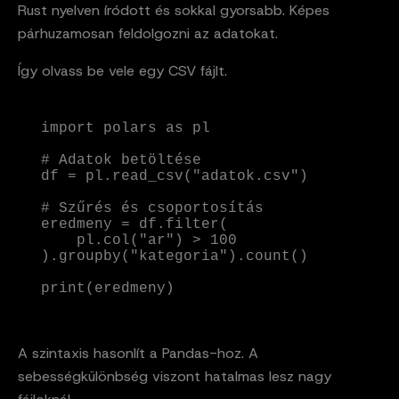
Rust nyelven íródott és sokkal gyorsabb. Képes
párhuzamosan feldolgozni az adatokat.
Így olvass be vele egy CSV fájlt.
import polars as pl

# Adatok betöltése

df = pl.read_csv("adatok.csv")

# Szűrés és csoportosítás

eredmeny = df.filter(

    pl.col("ar") > 100

).groupby("kategoria").count()

print(eredmeny)
A szintaxis hasonlít a Pandas-hoz. A
sebességkülönbség viszont hatalmas lesz nagy