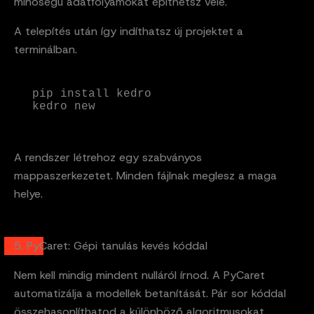
minőségű adatfolyamokat építhetsz vele.
A telepítés után így indíthatsz új projektet a
terminálban.
pip install kedro

kedro new
A rendszer létrehoz egy szabványos
mappaszerkezetet. Minden fájlnak meglesz a maga
helye.
5. PyCaret: Gépi tanulás kevés kóddal
Nem kell mindig mindent nulláról írnod. A PyCaret
automatizálja a modellek betanítását. Pár sor kóddal
összehasonlíthatod a különböző algoritmusokat.