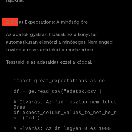
fájloknál.
2. Great Expectations: A minőség őre
Az adatok gyakran hibásak. Ez a könyvtár
automatikusan ellenőrzi a minőséget. Nem engedi
tovább a rossz adatokat a rendszerben.
Teszteld le az adataidat ezzel a kóddal.
import great_expectations as ge

df = ge.read_csv("adatok.csv")

# Elvárás: Az 'id' oszlop nem lehet 
üres

df.expect_column_values_to_not_be_n
ull("id")

# Elvárás: Az ár legyen 0 és 1000 