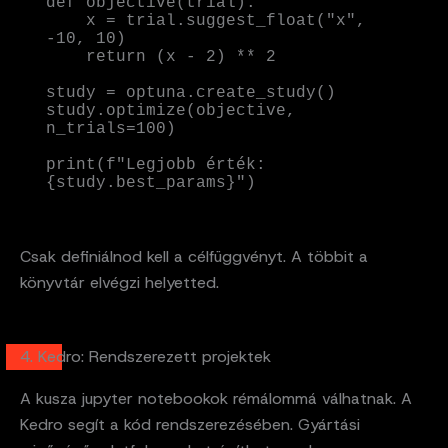
def objective(trial):

    x = trial.suggest_float("x", 
-10, 10)

    return (x - 2) ** 2

study = optuna.create_study()

study.optimize(objective, 
n_trials=100)

print(f"Legjobb érték: 
{study.best_params}")
Csak definiálnod kell a célfüggvényt. A többit a
könyvtár elvégzi helyetted.
4. Kedro: Rendszerezett projektek
A kusza jupyter notebookok rémálommá válhatnak. A
Kedro segít a kód rendszerezésében. Gyártási