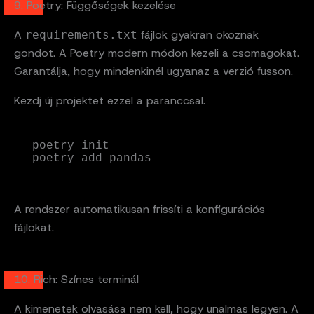
9. Poetry: Függőségek kezelése
A
fájlok gyakran okoznak
requirements.txt
gondot. A Poetry modern módon kezeli a csomagokat.
Garantálja, hogy mindenkinél ugyanaz a verzió fusson.
Kezdj új projektet ezzel a paranccsal.
poetry init

poetry add pandas
A rendszer automatikusan frissíti a konfigurációs
fájlokat.
10. Rich: Színes terminál
A kimenetek olvasása nem kell, hogy unalmas legyen. A