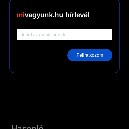
vagyunk.hu hírlevél
Feliratkozom
Hasonló