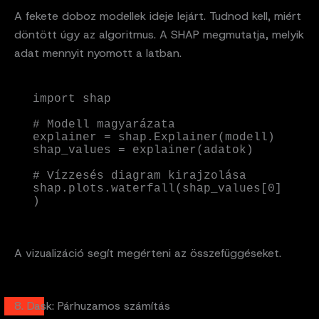
A fekete doboz modellek ideje lejárt. Tudnod kell, miért
döntött úgy az algoritmus. A SHAP megmutatja, melyik
adat mennyit nyomott a latban.
import shap

# Modell magyarázata

explainer = shap.Explainer(modell)

shap_values = explainer(adatok)

# Vízzesés diagram kirajzolása

shap.plots.waterfall(shap_values[0]
)
A vizualizáció segít megérteni az összefüggéseket.
8. Dask: Párhuzamos számítás