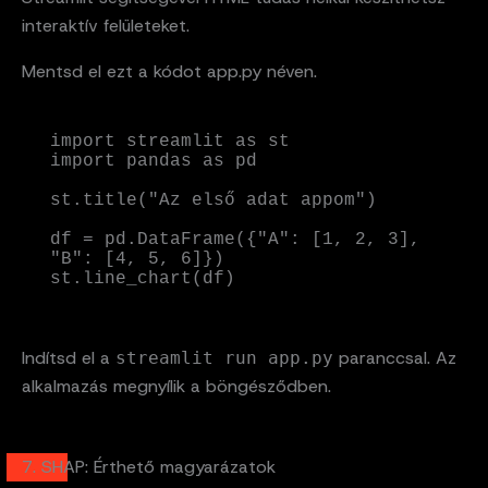
interaktív felületeket.
Mentsd el ezt a kódot app.py néven.
import streamlit as st

import pandas as pd

st.title("Az első adat appom")

df = pd.DataFrame({"A": [1, 2, 3], 
"B": [4, 5, 6]})

st.line_chart(df)
Indítsd el a
paranccsal. Az
streamlit run app.py
alkalmazás megnyílik a böngésződben.
7. SHAP: Érthető magyarázatok