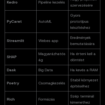
Kedro
Pipeline kezelés
szervezésére
Gyors
PyCaret
AutoML
prototípus
készítéshez
Eredmények
Streamlit
Webes app
bemutatására
Magyarázhatós
Ha érteni kell a
SHAP
ág
döntést
Dask
Big Data
Ha kevés a RAM
Stabil környezet
Poetry
Csomagkezelés
építéséhez
Szép terminál
Rich
Formázás
kimenethez