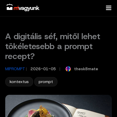
Skip
to
content
A digitális séf, mitől lehet
tökéletesebb a prompt
recept?
thesk8mate
MIPROMPT
/
2026-01-05
/
,
kontextus
prompt