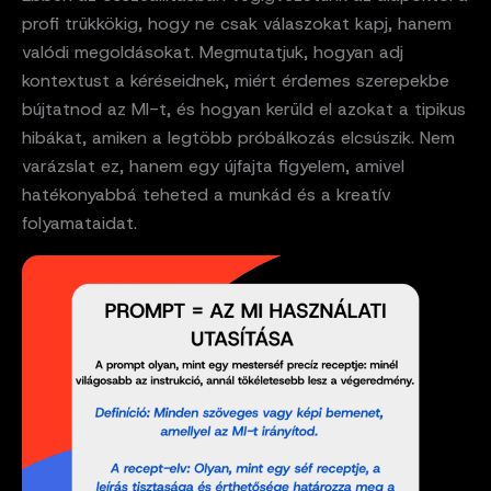
profi trükkökig, hogy ne csak válaszokat kapj, hanem
valódi megoldásokat. Megmutatjuk, hogyan adj
kontextust a kéréseidnek, miért érdemes szerepekbe
bújtatnod az MI-t, és hogyan kerüld el azokat a tipikus
hibákat, amiken a legtöbb próbálkozás elcsúszik. Nem
varázslat ez, hanem egy újfajta figyelem, amivel
hatékonyabbá teheted a munkád és a kreatív
folyamataidat.