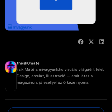
thesk8mate
Irsik Máté a mivagyunk.hu vizuális világáért felel.
Design, arculat, illusztráció — amit látsz a
magazinon, jó eséllyel az ő keze nyoma.