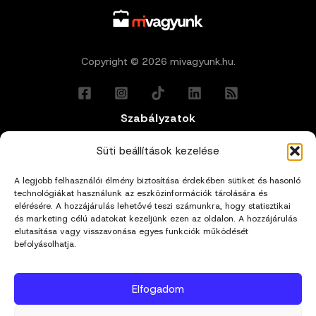
Copyright © 2026 mivagyunk.hu.
Szabályzatok
Általános Felhasználási Feltételek
Süti beállítások kezelése
A legjobb felhasználói élmény biztosítása érdekében sütiket és hasonló
Adatkezelési Tájékoztató
technológiákat használunk az eszközinformációk tárolására és
elérésére. A hozzájárulás lehetővé teszi számunkra, hogy statisztikai
Impresszum
és marketing célú adatokat kezeljünk ezen az oldalon. A hozzájárulás
elutasítása vagy visszavonása egyes funkciók működését
befolyásolhatja.
Cookie Policy (EU)
Elfogadom
Kapcsolat