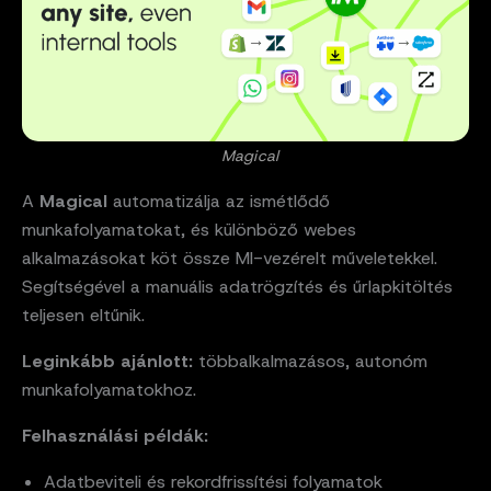
Magical
A
Magical
automatizálja az ismétlődő
munkafolyamatokat, és különböző webes
alkalmazásokat köt össze MI-vezérelt műveletekkel.
Segítségével a manuális adatrögzítés és űrlapkitöltés
teljesen eltűnik.
Leginkább ajánlott:
többalkalmazásos, autonóm
munkafolyamatokhoz.
Felhasználási példák:
Adatbeviteli és rekordfrissítési folyamatok