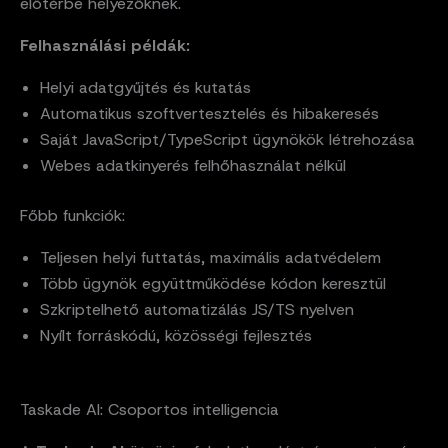
előtérbe helyezőknek.
Felhasználási példák:
Helyi adatgyűjtés és kutatás
Automatikus szoftvertesztelés és hibakeresés
Saját JavaScript/TypeScript ügynökök létrehozása
Webes adatkinyerés felhőhasználat nélkül
Főbb funkciók:
Teljesen helyi futtatás, maximális adatvédelem
Több ügynök együttműködése kódon keresztül
Szkriptelhető automatizálás JS/TS nyelven
Nyílt forráskódú, közösségi fejlesztés
Taskade AI: Csoportos intelligencia