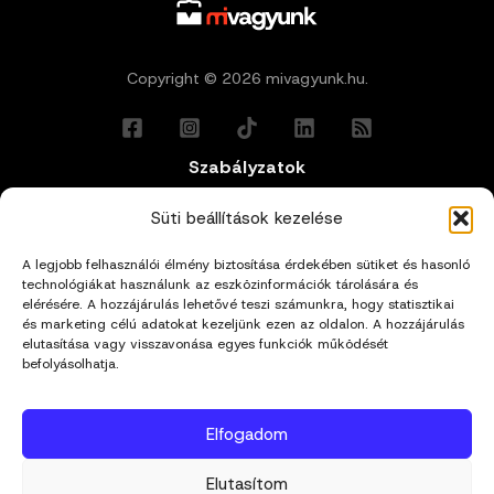
Copyright © 2026 mivagyunk.hu.
Szabályzatok
Általános Felhasználási Feltételek
Süti beállítások kezelése
A legjobb felhasználói élmény biztosítása érdekében sütiket és hasonló
Adatkezelési Tájékoztató
technológiákat használunk az eszközinformációk tárolására és
elérésére. A hozzájárulás lehetővé teszi számunkra, hogy statisztikai
és marketing célú adatokat kezeljünk ezen az oldalon. A hozzájárulás
Impresszum
elutasítása vagy visszavonása egyes funkciók működését
befolyásolhatja.
Cookie Policy (EU)
Elfogadom
Kapcsolat
Elutasítom
hello@mivagyunk.hu