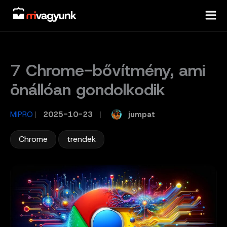
Skip
to
content
7 Chrome-bővítmény, ami
önállóan gondolkodik
jumpat
MIPRO
/
2025-10-23
/
,
Chrome
trendek