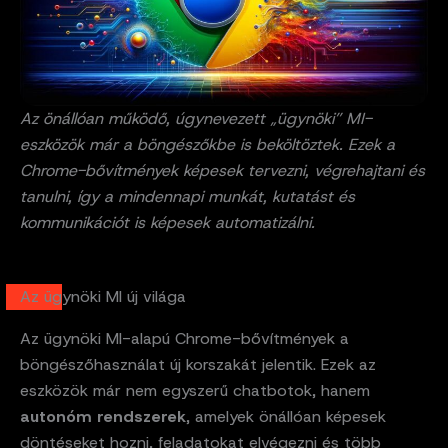
Az önállóan működő, úgynevezett „ügynöki” MI-
eszközök már a böngészőkbe is beköltöztek. Ezek a
Chrome-bővítmények képesek tervezni, végrehajtani és
tanulni, így a mindennapi munkát, kutatást és
kommunikációt is képesek automatizálni.
Az ügynöki MI új világa
Az ügynöki MI-alapú Chrome-bővítmények a
böngészőhasználat új korszakát jelentik. Ezek az
eszközök már nem egyszerű chatbotok, hanem
autonóm rendszerek
, amelyek önállóan képesek
döntéseket hozni, feladatokat elvégezni és több