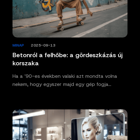
MINAP
/
2025-09-13
Betonról a felhőbe: a gördeszkázás új
korszaka
Ha a ’90-es években valaki azt mondta volna
nekem, hogy egyszer majd egy gép fogja…