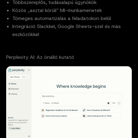
Többszereplős, tudásalapú ügynökök
Közös „asztal körüli” MI-munkamenetek
Tömeges automatizálás a feladatokon belül
Integráció Slackkel, Google Sheets-szel és más
eszközökkel
Perplexity AI: Az önálló kutató