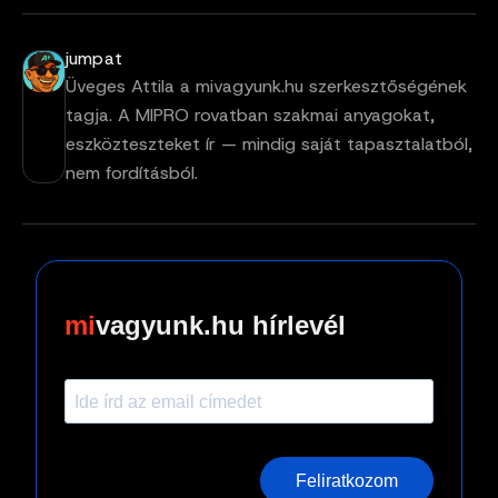
jumpat
Üveges Attila a mivagyunk.hu szerkesztőségének
tagja. A MIPRO rovatban szakmai anyagokat,
eszközteszteket ír — mindig saját tapasztalatból,
nem fordításból.
vagyunk.hu hírlevél
Feliratkozom