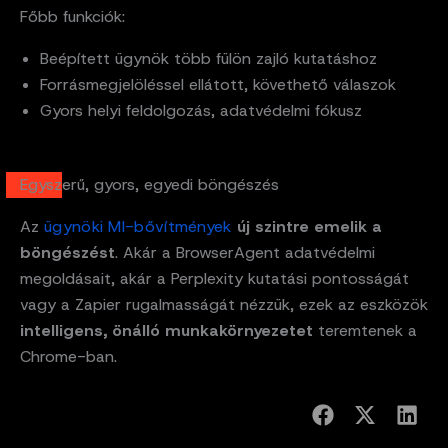
Főbb funkciók:
Beépített ügynök több fülön zajló kutatáshoz
Forrásmegjelöléssel ellátott, követhető válaszok
Gyors helyi feldolgozás, adatvédelmi fókusz
Egyszerű, gyors, egyedi böngészés
Az
ügynöki MI-bővítmények
új szintre emelik a
böngészést
. Akár a BrowserAgent adatvédelmi
megoldásait, akár a Perplexity kutatási pontosságát
vagy a Zapier rugalmasságát nézzük, ezek az eszközök
intelligens, önálló munkakörnyezetet
teremtenek a
Chrome-ban.