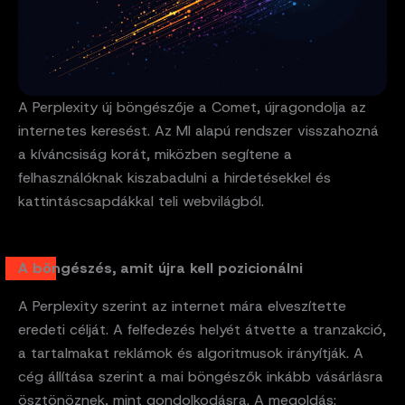
A Perplexity új böngészője a Comet, újragondolja az
internetes keresést. Az MI alapú rendszer visszahozná
a kíváncsiság korát, miközben segítene a
felhasználóknak kiszabadulni a hirdetésekkel és
kattintáscsapdákkal teli webvilágból.
A böngészés, amit újra kell pozicionálni
A Perplexity szerint az internet mára elveszítette
eredeti célját. A felfedezés helyét átvette a tranzakció,
a tartalmakat reklámok és algoritmusok irányítják. A
cég állítása szerint a mai böngészők inkább vásárlásra
ösztönöznek, mint gondolkodásra. A megoldás: