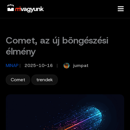
Skip
to
content
Comet, az új böngészési
élmény
jumpat
MINAP
/
2025-10-16
/
,
Comet
trendek