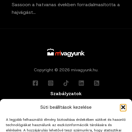
Sassoon a hatvanas években forradalmasította a
hajvágást…
Copyright © 2026 mivagyunk.hu.
Szabályzatok
Általános Felhasználási Feltételek
Süti beállítások kezelése
A legjobb felhasználói élmény biztosítása érdekében sütiket és hasonló
Adatkezelési Tájékoztató
technológiákat használunk az eszközinformációk tárolására és
elérésére. A hozzájárulás lehetővé teszi számunkra, hogy statisztikai