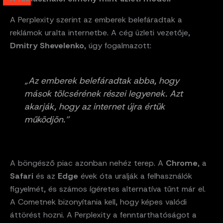
A Perplexity szerint az emberek belefáradtak a
reklámok uralta internetbe. A cég üzleti vezetője,
Dmitry Shevelenko
, úgy fogalmazott:
„Az emberek belefáradtak abba, hogy
mások tölcsérének részei legyenek. Azt
akarják, hogy az internet újra értük
működjön.”
A böngésző piac azonban nehéz terep. A
Chrome
, a
Safari
és az
Edge
évek óta uralják a felhasználók
figyelmét, és számos ígéretes alternatíva tűnt már el.
A Cometnek bizonyítania kell, hogy képes valódi
áttörést hozni. A Perplexity a fenntarthatóságot a