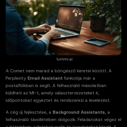
lummi.ai
A Comet nem marad a böngésző keretei között. A
Perplexity
Email Assistant
funkciója már a
postafiókban is segít. A felhasználó másolatban
küldheti az MI-t, amely választervezeteket ír,
időpontokat egyeztet és rendszerezi a levelezést.
A cég új fejlesztése, a
Background Assistants
, a
felhasználó távollétében dolgozik. Feladatokat végez el
a háttérben, adatokat gyűjt és javaslatokat készít. A