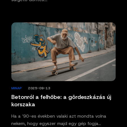
MINAP
/
2025-09-13
Betonról a felhőbe: a gördeszkázás új
korszaka
Ha a ’90-es években valaki azt mondta volna
nekem, hogy egyszer majd egy gép fogja…