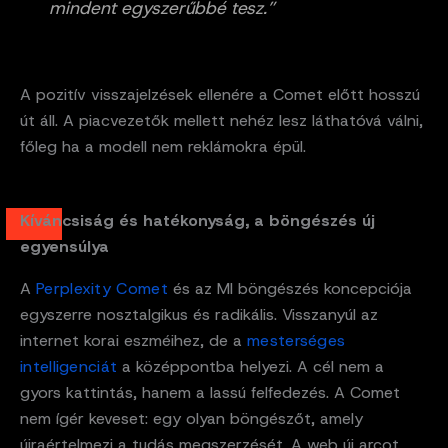
mindent egyszerűbbé tesz.”
A pozitív visszajelzések ellenére a Comet előtt hosszú
út áll. A piacvezetők mellett nehéz lesz láthatóvá válni,
főleg ha a modell nem reklámokra épül.
Kíváncsiság és hatékonyság, a böngészés új
egyensúlya
A
Perplexity Comet
és az MI böngészés koncepciója
egyszerre nosztalgikus és radikális. Visszanyúl az
internet korai eszméihez, de a
mesterséges
intelligenciát
a középpontba helyezi. A cél nem a
gyors kattintás, hanem a lassú felfedezés. A Comet
nem ígér keveset: egy olyan böngészőt, amely
újraértelmezi a tudás megszerzését. A web új arcot