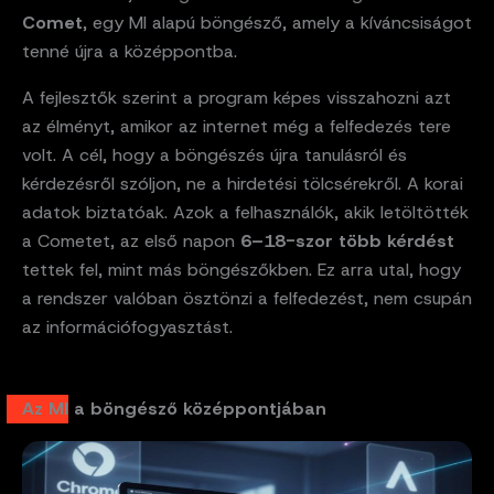
Comet
, egy MI alapú böngésző, amely a kíváncsiságot
tenné újra a középpontba.
A fejlesztők szerint a program képes visszahozni azt
az élményt, amikor az internet még a felfedezés tere
volt. A cél, hogy a böngészés újra tanulásról és
kérdezésről szóljon, ne a hirdetési tölcsérekről. A korai
adatok biztatóak. Azok a felhasználók, akik letöltötték
a Cometet, az első napon
6–18-szor több kérdést
tettek fel, mint más böngészőkben. Ez arra utal, hogy
a rendszer valóban ösztönzi a felfedezést, nem csupán
az információfogyasztást.
Az MI a böngésző középpontjában