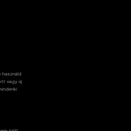
e használd
tt vagy új
mindenki
nem talál