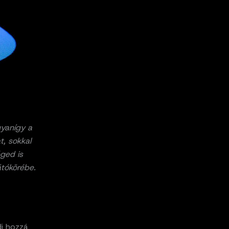
gyanígy a
t, sokkal
éged is
átókörébe.
dj hozzá