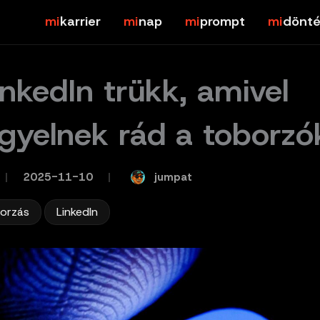
karrier
nap
prompt
dönté
inkedIn trükk, amivel
figyelnek rád a toborzó
jumpat
/
2025-11-10
/
,
borzás
LinkedIn