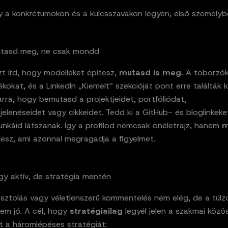
y a konkrétumokon és a kulcsszavakon legyen, első személybe
Mutasd meg, ne csak mondd
t írd, hogy modelleket építesz,
mutasd is meg.
A toborzók 
ékokat, és a LinkedIn „Kiemelt” szekcióját pont erre találták ki
rra, hogy bemutasd a projektjeidet, portfóliódat,
lenéseidet vagy cikkeidet. Tedd ki a GitHub- és bloglinkeke
unkáid látszanak. Így a profilod nemcsak önéletrajz, hanem
m
lesz, ami azonnal megragadja a figyelmet.
égy aktív, de stratégia mentén
sztolás vagy véletlenszerű kommentelés nem elég, de a túlz
sem jó. A cél, hogy
stratégiailag
legyél jelen a szakmai közö
t a háromlépéses stratégiát: