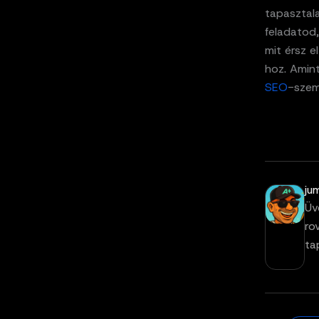
tapasztal
feladatod
mit érsz e
hoz. Amin
SEO
-szeml
ju
Üv
ro
ta