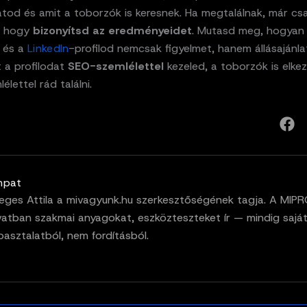
atod és amit a toborzók is keresnek. Ha megtalálnak, már cs
, hogy
bizonyítsd az eredményeidet
. Mutasd meg, hogyan 
l és a
LinkedIn
-profilod nemcsak figyelmet, hanem állásajánla
t a profilodat
SEO-szemlélettel
kezeled, a toborzók is elke
élettel rád találni.
mpat
eges Attila a mivagyunk.hu szerkesztőségének tagja. A MIP
vatban szakmai anyagokat, eszközteszteket ír — mindig sajá
pasztalatból, nem fordításból.