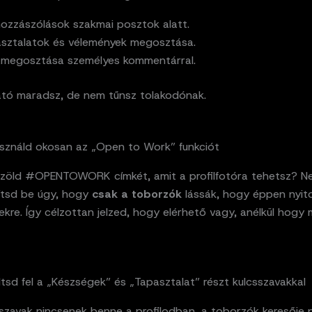
hozzászólások szakmai posztok alatt.
asztalatok és vélemények megosztása.
ramegosztása személyes kommentárral.
ható maradsz, de nem tűnsz tolakodónak.
Használd okosan az „Open to Work” funkciót
 zöld #OPENTOWORK címkét, amit a profilfotóra tehetsz? N
llítsd be úgy, hogy
csak a toborzók
lássák, hogy éppen nyito
kre. Így célzottan jelzed, hogy elérhető vagy, anélkül hogy 
öltsd fel a „Készségek” és „Tapasztalat” részt kulcsszavakkal
szavak nincsenek benne a profilodban, a toborzók keresője 