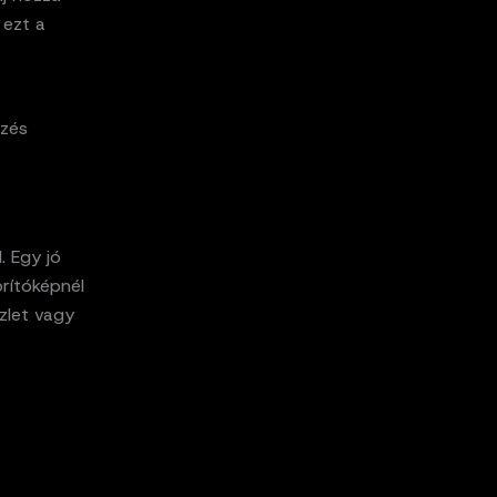
 ezt a
mzés
. Egy jó
rítóképnél
szlet vagy