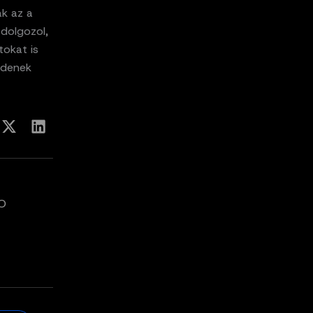
ak az a
dolgozol,
tokat is
zdenek
RO
t