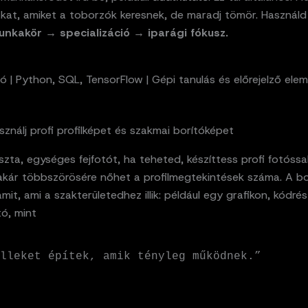
akat, amiket a toborzók keresnek, de maradj tömör. Használd
nkakör → specializáció → iparági fókusz.
 | Python, SQL, TensorFlow | Gépi tanulás és előrejelző ele
asználj profi profilképet és szakmai borítóképet
iszta, egységes fejfotót, ha teheted, készíttess profi fotóssal
 akár többszörösére nőhet a profilmegtekintések száma. A bo
amit, ami a szakterületedhez illik: például egy grafikon, kódré
ó, mint
lleket építek, amik tényleg működnek.”