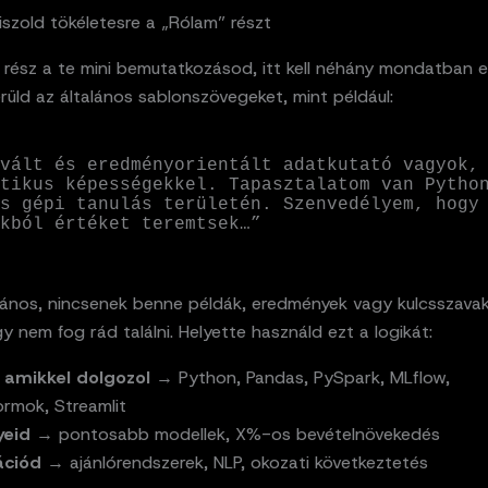
siszold tökéletesre a „Rólam” részt
 rész a te mini bemutatkozásod, itt kell néhány mondatban 
üld az általános sablonszövegeket, mint például:
vált és eredményorientált adatkutató vagyok, 
tikus képességekkel. Tapasztalatom van Python
s gépi tanulás területén. Szenvedélyem, hogy 
kból értéket teremtsek…”
alános, nincsenek benne példák, eredmények vagy kulcsszavak
y nem fog rád találni. Helyette használd ezt a logikát:
 amikkel dolgozol
→ Python, Pandas, PySpark, MLflow,
ormok, Streamlit
eid
→ pontosabb modellek, X%-os bevételnövekedés
ációd
→ ajánlórendszerek, NLP, okozati következtetés