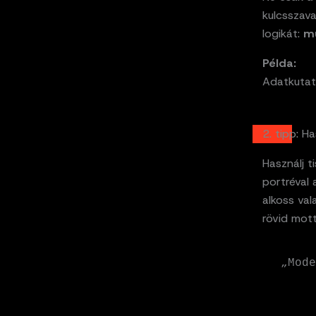
kulcsszav
logikát:
mu
Példa:
Adatkutató
2. tipp: H
Használj t
portréval
alkoss val
rövid mott
„Mode