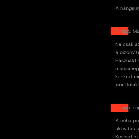
A hangsúl
4. tipp: 
Ne csak az
a bizonyít
Használd a
médiamegje
konkrét m
portfólió
5. tipp: L
A néha po
aktivitás 
Kövesd ez