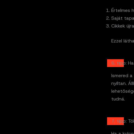
Értelmes 
Saját tap
Cikkek új
Ezzel lát
6. tipp: 
Ismered a
nyíltan. Á
lehetősége
tudná.
7. tipp: T
Ha a kulcs