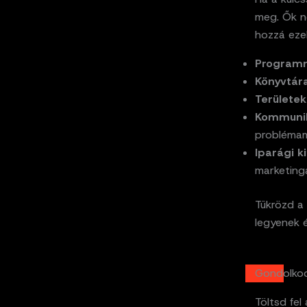
meg. Ők n
hozzá eze
Programn
Könyvtár
Területek
Kommunik
probléma
Iparági k
marketinga
Tükrözd a 
legyenek é
Gondolkod
Töltsd fel