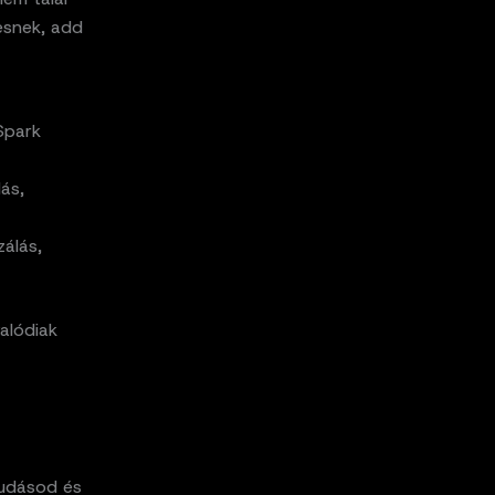
esnek, add
Spark
ás,
zálás,
valódiak
 tudásod és