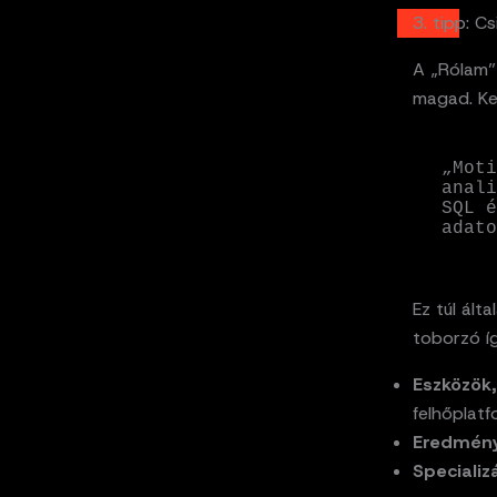
3. tipp: C
A „Rólam”
magad. Ker
„Moti
anali
SQL é
adato
Ez túl ált
toborzó íg
Eszközök,
felhőplatf
Eredmény
Specializ