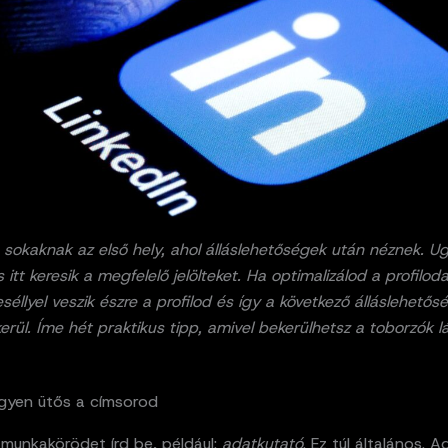
 sokaknak az első hely, ahol álláslehetőségek után néznek. U
 itt keresik a megfelelő jelölteket. Ha optimalizálod a profiloda
éllyel veszik észre a profilod és így a következő álláslehetős
erül. Íme hét praktikus tipp, amivel bekerülhetsz a toborzók l
egyen ütős a címsorod
 munkakörödet írd be, például:
adatkutató
. Ez túl általános. A