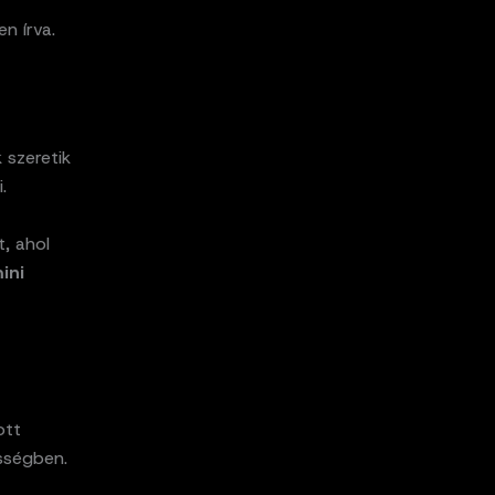
n írva.
szeretik
.
t, ahol
ini
ott
sségben.