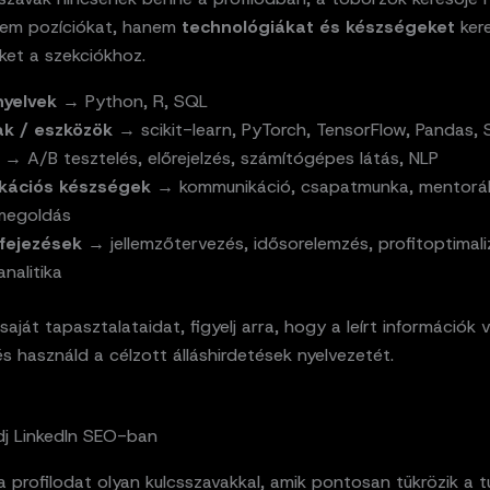
em pozíciókat, hanem
technológiákat és készségeket
ker
ket a szekciókhoz.
yelvek
→ Python, R, SQL
ak / eszközök
→ scikit-learn, PyTorch, TensorFlow, Pandas, 
→ A/B tesztelés, előrejelzés, számítógépes látás, NLP
ációs készségek
→ kommunikáció, csapatmunka, mentorál
megoldás
ifejezések
→ jellemzőtervezés, idősorelemzés, profitoptimali
nalitika
saját tapasztalataidat, figyelj arra, hogy a leírt információk 
s használd a célzott álláshirdetések nyelvezetét.
j LinkedIn SEO-ban
 a profilodat olyan kulcsszavakkal, amik pontosan tükrözik a