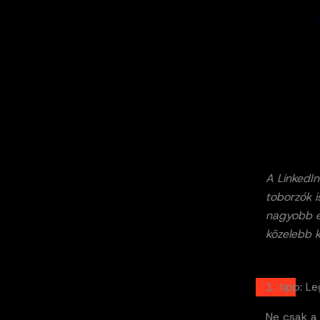
A LinkedIn
toborzók is
nagyobb es
közelebb k
1. tipp: L
Ne csak a