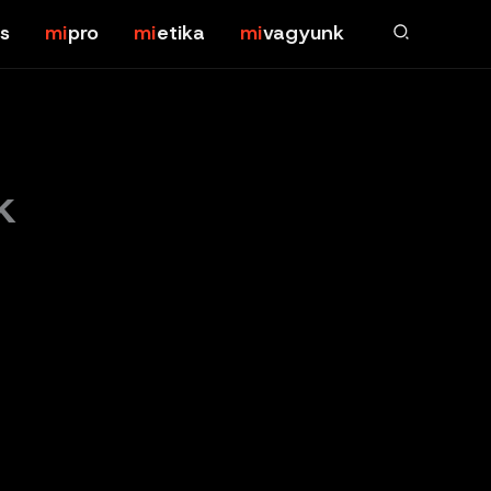
s
pro
etika
vagyunk
k