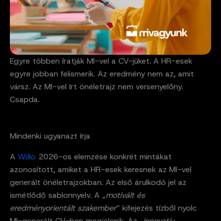
Egyre többen íratják MI-vel a CV-jüket. A HR-esek
egyre jobban felismerik. Az eredmény nem az, amit
vársz. Az MI-vel írt önéletrajz nem versenyelőny.
Csapda.
Mindenki ugyanazt írja
A
Willo
2026-os elemzése konkrét mintákat
azonosított, amiket a HR-esek keresnek az MI-vel
generált önéletrajzokban. Az első árulkodó jel az
ismétlődő sablonnyelv. A „
motivált és
eredményorientált szakember
” kifejezés tízből nyolc
MI-generált CV-ben megjelenik. Az „
innovatív