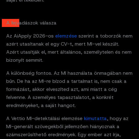
A fejvadászok válasza
Az AiApply 2026-os
elemzése
szerint a toborzók nem
azért utasítanak el egy CV-t, mert MI-vel készült.
Azért utasítják el, mert általános, személytelen és nem
bizonyít semmit.
A különbség fontos. Az MI használata önmagában nem
bűn. De ha az MI-re bízod a tartalmat is, nem csak a
formázást, akkor elveszíted azt, ami miatt a cég
felvenne. A személyes tapasztalatot, a konkrét
eredményeket, a saját hangot.
A Vettio MI-detektálási elemzése
kimutatta
, hogy az
MI-generált szövegekből jellemzően hiányoznak a
számszerűsíthető eredmények. Egy ember azt írja,