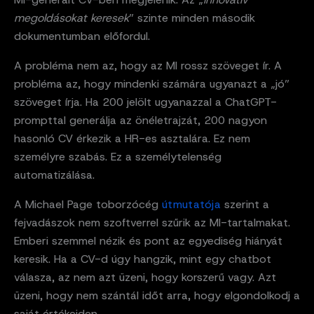
megoldásokat keresek
” szinte minden második
dokumentumban előfordul.
A probléma nem az, hogy az MI rossz szöveget ír. A
probléma az, hogy mindenki számára ugyanazt a „jó”
szöveget írja. Ha 200 jelölt ugyanazzal a ChatGPT-
prompttal generálja az önéletrajzát, 200 nagyon
hasonló CV érkezik a HR-es asztalára. Ez nem
személyre szabás. Ez a személytelenség
automatizálása.
A Michael Page toborzócég
útmutatója
szerint a
fejvadászok nem szoftverrel szűrik az MI-tartalmakat.
Emberi szemmel nézik és pont az egyediség hiányát
keresik. Ha a CV-d úgy hangzik, mint egy chatbot
válasza, az nem azt üzeni, hogy korszerű vagy. Azt
üzeni, hogy nem szántál időt arra, hogy elgondolkodj a
saját értékeiden.