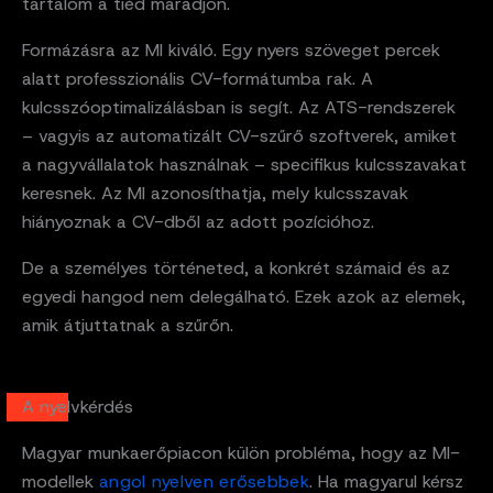
tartalom a tiéd maradjon.
Formázásra az MI kiváló. Egy nyers szöveget percek
alatt professzionális CV-formátumba rak. A
kulcsszóoptimalizálásban is segít. Az ATS-rendszerek
– vagyis az automatizált CV-szűrő szoftverek, amiket
a nagyvállalatok használnak – specifikus kulcsszavakat
keresnek. Az MI azonosíthatja, mely kulcsszavak
hiányoznak a CV-dből az adott pozícióhoz.
De a személyes történeted, a konkrét számaid és az
egyedi hangod nem delegálható. Ezek azok az elemek,
amik átjuttatnak a szűrőn.
A nyelvkérdés
Magyar munkaerőpiacon külön probléma, hogy az MI-
modellek
angol nyelven erősebbek
. Ha magyarul kérsz