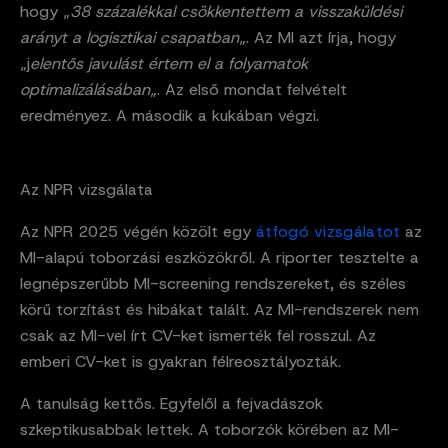
hogy „
38 százalékkal csökkentettem a visszaküldési
arányt a logisztikai csapatban
„. Az MI azt írja, hogy
„j
elentős javulást értem el a folyamatok
optimalizálásában
„. Az első mondat felvételt
eredményez. A második a kukában végzi.
Az NPR vizsgálata
Az NPR 2025 végén közölt egy
átfogó vizsgálatot
az
MI-alapú toborzási eszközökről. A riporter tesztelte a
legnépszerűbb MI-screening rendszereket, és széles
körű torzítást és hibákat talált. Az MI-rendszerek nem
csak az MI-vel írt CV-ket ismerték fel rosszul. Az
emberi CV-ket is gyakran félreosztályozták.
A tanulság kettős. Egyfelől a fejvadászok
szkeptikusabbak lettek. A toborzók körében az MI-