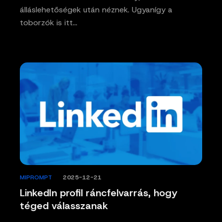
álláslehetőségek után néznek. Ugyanígy a
toborzók is itt…
MIPROMPT
/
2025-12-21
LinkedIn profil ráncfelvarrás, hogy
téged válasszanak