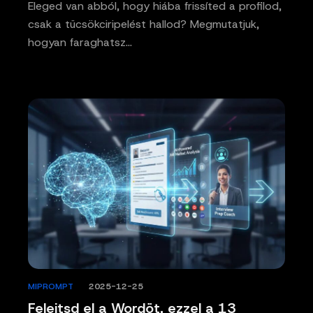
Eleged van abból, hogy hiába frissíted a profilod,
csak a tücsökciripelést hallod? Megmutatjuk,
hogyan faraghatsz…
MIPROMPT
/
2025-12-25
Felejtsd el a Wordöt, ezzel a 13