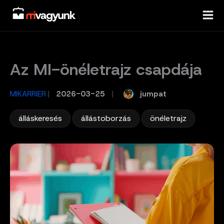
Skip
to
content
Az MI-önéletrajz csapdája
jumpat
MIKARRIER
/
2026-03-25
/
,
,
álláskeresés
állástoborzás
önéletrajz