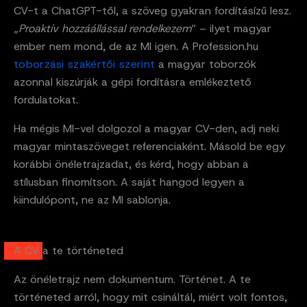
CV-t a ChatGPT-től, a szöveg gyakran fordításízű lesz.
„
Proaktív hozzáállással rendelkezem
” – ilyet magyar
ember nem mond, de az MI igen. A Profession.hu
toborzási szakértői szerint
a magyar toborzók
azonnal kiszúrják a gépi fordításra emlékeztető
fordulatokat.
Ha mégis MI-vel dolgozol a magyar CV-den, adj neki
magyar mintaszöveget referenciaként. Másold be egy
korábbi önéletrajzadat, és kérd, hogy abban a
stílusban finomítson. A saját hangod legyen a
kiindulópont, ne az MI sablonja.
A CV a te történeted
Az önéletrajz nem dokumentum. Történet. A te
történeted arról, hogy mit csináltál, miért volt fontos,