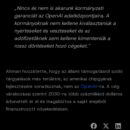
„Nincs és nem is akarunk kormányzati
garanciát az OpenAI adatközpontjaira. A
kormányoknak nem kellene kiválasztaniuk a
nyerteseket és veszteseket és az
adófizetőknek sem kellene kimenteniük a
rossz döntéseket hozó cégeket.”
Altman hozzátette, hogy az állami támogatásról szóló
tárgyalások más területre, az amerikai chipgyárak
fejlesztésére vonatkoznak, nem az
OpenAI
-ra. A cég
várakozásai szerint 2030-ra több százmilliárd dolláros
árbevételt ér el és magabiztos a saját erejéből
finanszírozott növekedésben.