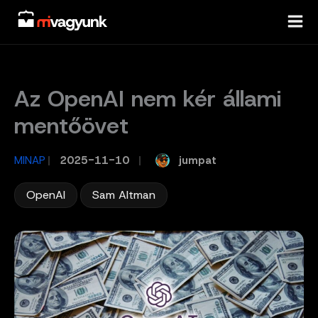
Skip
to
content
Az OpenAI nem kér állami
mentőövet
jumpat
MINAP
/
2025-11-10
/
,
OpenAI
Sam Altman