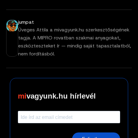
jumpat
Üveges Attila a mivagyunk.hu szerkesztőségének
tagja. A MIPRO rovatban szakmai anyagokat,
eszközteszteket ír — mindig saját tapasztalatból,
nem fordításból.
vagyunk.hu hírlevél