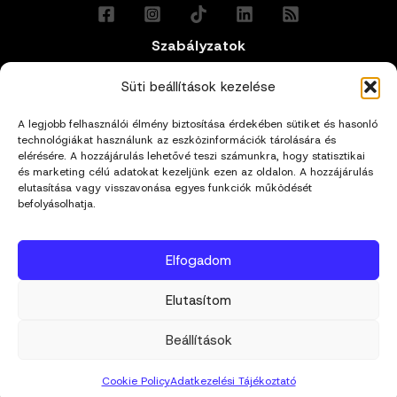
Szabályzatok
Általános Felhasználási Feltételek
Süti beállítások kezelése
A legjobb felhasználói élmény biztosítása érdekében sütiket és hasonló
Adatkezelési Tájékoztató
technológiákat használunk az eszközinformációk tárolására és
elérésére. A hozzájárulás lehetővé teszi számunkra, hogy statisztikai
és marketing célú adatokat kezeljünk ezen az oldalon. A hozzájárulás
Impresszum
elutasítása vagy visszavonása egyes funkciók működését
befolyásolhatja.
Cookie Policy (EU)
Elfogadom
Kapcsolat
Elutasítom
hello@mivagyunk.hu
Beállítások
Cookie Policy
Adatkezelési Tájékoztató