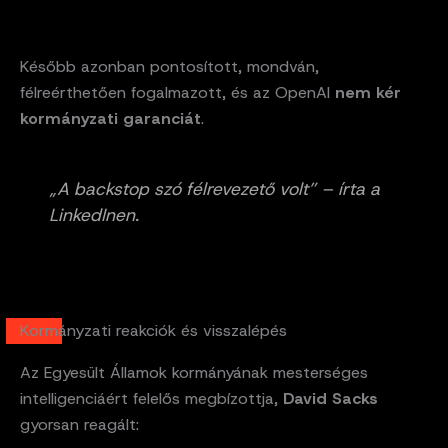
Később azonban pontosított, mondván,
félreérthetően fogalmazott, és az OpenAI
nem kér
kormányzati garanciát
.
„A
backstop
szó félrevezető volt” – írta a
LinkedInen.
Kormányzati reakciók és visszalépés
Az Egyesült Államok kormányának mesterséges
intelligenciáért felelős megbízottja,
David Sacks
gyorsan reagált: