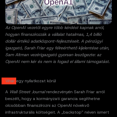
Az OpenAI vezetői egyre több kérdést kapnak arról,
hogyan finanszírozzák a vállalat hatalmas, 1,4 billió
dollár értékű adatközpont-fejlesztéseit. A pénzügyi
igazgató, Sarah Friar egy félreérthető kijelentése után,
Sam Altman vezérigazgató gyorsan leszögezte: az
OpenAI nem kér és nem is fogad el állami támogatást.
Vihar egy nyilatkozat körül
A
Wall Street Journal
rendezvényén Sarah Friar arról
beszélt, hogy a kormányzati garancia segíthetne
olcsóbban finanszírozni az OpenAI növekvő
infrastrukturális költségeit. A „backstop” néven ismert