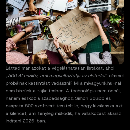
Láttad már azokat a végeláthatatlan listákat, ahol
„
500 AI eszköz, ami megváltoztatja az életedet
” címmel
próbálnak kattintást vadászni? Mi a mivagyunk.hu-nál
nem hiszünk a zajkeltésben. A technológia nem öncél,
hanem eszköz a szabadsághoz. Simon Squibb és
csapata 500 szoftvert tesztelt le, hogy kiválassza azt
a kilencet, ami tényleg működik, ha vállalkozást akarsz
indítani 2026-ban.