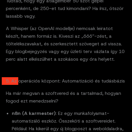
Tudtad, hogy egy átlagember 50 szót gépel
percenként, de 250-et tud kimondani? Ha írsz, ötször
lassabb vagy.
A Whisper (az OpenAI modellje) nemcsak leiratot
készít, hanem formáz is. Kiveszi az „őőő”-zést, a
töltelékszavakat, és szerkesztett szöveget ad vissza.
Egy blogbejegyzés vagy egy üzleti terv vázlata így 10
perc alatt elkészülhet a szokásos egy óra helyett.
5. Az operációs központ: Automatizáció és tudásbázis
Ha már megvan a szoftvered és a tartalmad, hogyan
fogod ezt menedzselni?
n8n (A karmester)
: Ez egy munkafolyamat-
automatizáló eszköz. Összeköti a szoftvereidet.
Például: Ha kikerül egy új blogposzt a weboldaladra,