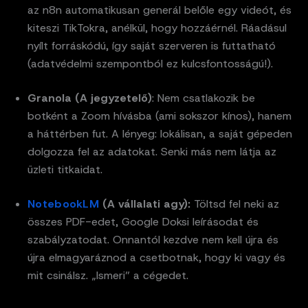
az n8n automatikusan generál belőle egy videót, és
kiteszi TikTokra, anélkül, hogy hozzáérnél. Ráadásul
nyílt forráskódú, így saját szerveren is futtatható
(adatvédelmi szempontból ez kulcsfontosságú!).
Granola (A jegyzetelő)
: Nem csatlakozik be
botként a Zoom hívásba (ami sokszor kínos), hanem
a háttérben fut. A lényeg: lokálisan, a saját gépeden
dolgozza fel az adatokat. Senki más nem látja az
üzleti titkaidat.
NotebookLM
(A vállalati agy):
Töltsd fel neki az
összes PDF-edet, Google Doksi leírásodat és
szabályzatodat. Onnantól kezdve nem kell újra és
újra elmagyaráznod a csetbotnak, hogy ki vagy és
mit csinálsz. „Ismeri” a cégedet.