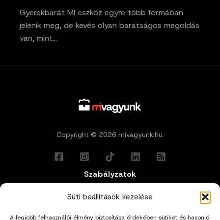
Gyerekbarát MI eszköz egyre több formában
jelenik meg, de kevés olyan barátságos megoldás
van, mint…
Copyright © 2026 mivagyunk.hu.
Szabályzatok
Általános Felhasználási Feltételek
Süti beállítások kezelése
A legjobb felhasználói élmény biztosítása érdekében sütiket és hasonló