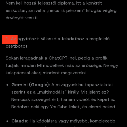
Nem kell hozzá fejlesztői diploma. Itt a konkrét
eszköztár, amivel a „nincs rá pénzem” kifogás végleg
érvényét veszti.
1. Az agytröszt: Válaszd a feladathoz a megfelelő
csetbotot
Sokan leragadnak a ChatGPT-nél, pedig a profik
tudják: minden MI modellnek más az erőssége. Ne egy
kalapáccsal akarj mindent megszerelni.
Gemini (Google):
A mivagyunk.hu tapasztalatai
szerint ez a „multimodális” király. Mit jelent ez?
Nemcsak szöveget ért, hanem videót és képet is.
Bedobsz neki egy YouTube linket, és elemzi neked.
Claude:
Ha kódolásra vagy mélyebb, komplexebb