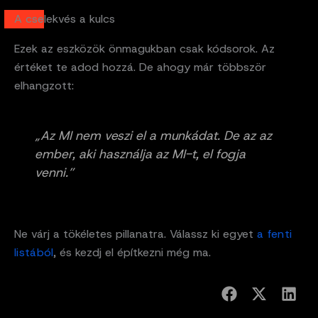
A cselekvés a kulcs
Ezek az eszközök önmagukban csak kódsorok. Az
értéket te adod hozzá. De ahogy már többször
elhangzott:
„Az MI nem veszi el a munkádat. De az az
ember, aki használja az MI-t, el fogja
venni.”
Ne várj a tökéletes pillanatra. Válassz ki egyet
a fenti
listából
, és kezdj el építkezni még ma.