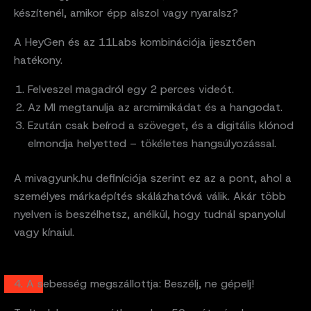
készítenél, amikor épp alszol vagy nyaralsz?
A HeyGen és az 11Labs kombinációja ijesztően
hatékony.
Felveszel magadról egy 2 perces videót.
Az MI megtanulja az arcmimikádat és a hangodat.
Ezután csak beírod a szöveget, és a digitális klónod
elmondja helyetted – tökéletes hangsúlyozással.
A mivagyunk.hu definíciója szerint ez az a pont, ahol a
személyes márkaépítés skálázhatóvá válik. Akár több
nyelven is beszélhetsz, anélkül, hogy tudnál spanyolul
vagy kínaiul.
4. A sebesség megszállottja: Beszélj, ne gépelj!