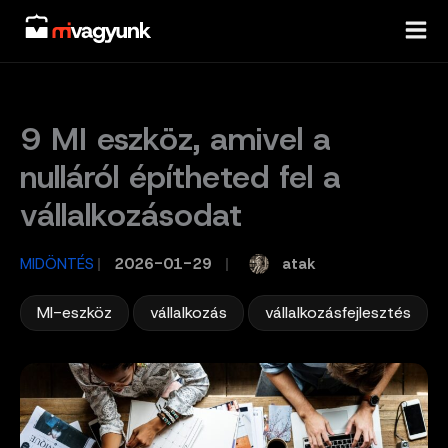
Skip
to
content
9 MI eszköz, amivel a
nulláról építheted fel a
vállalkozásodat
atak
MIDÖNTÉS
/
2026-01-29
/
,
,
MI-eszköz
vállalkozás
vállalkozásfejlesztés