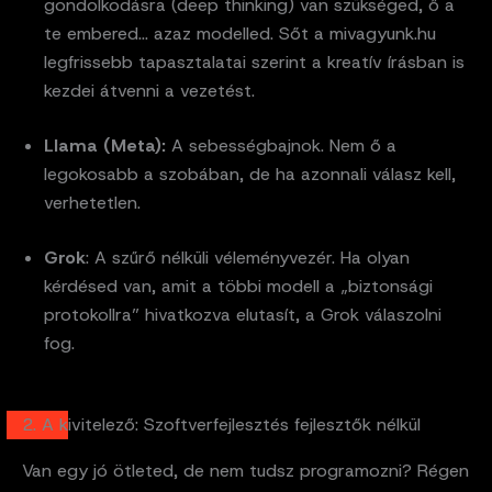
gondolkodásra (deep thinking) van szükséged, ő a
te embered… azaz modelled. Sőt a mivagyunk.hu
legfrissebb tapasztalatai szerint a kreatív írásban is
kezdei átvenni a vezetést.
Llama (Meta):
A sebességbajnok. Nem ő a
legokosabb a szobában, de ha azonnali válasz kell,
verhetetlen.
Grok
: A szűrő nélküli véleményvezér. Ha olyan
kérdésed van, amit a többi modell a „biztonsági
protokollra” hivatkozva elutasít, a Grok válaszolni
fog.
2. A kivitelező: Szoftverfejlesztés fejlesztők nélkül
Van egy jó ötleted, de nem tudsz programozni? Régen