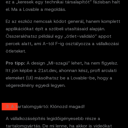
ez a „keresek egy technikai társalapítót” fázisban halt
el. Ma a Lovable a megoldás.
Ez az eszköz nemcsak kódot generál, hanem komplett
applikációkat épít a szóbeli utasításaid alapján.
Összerakhatsz például egy „ötlet-validáló” appot
percek alatt, ami A-tól F-ig osztályozza a vállalkozási
ötleteket.
Pro tipp:
A design „MI-szagú” lehet, ha nem figyelsz.
Itt jön képbe a 21st.dev, ahonnan kész, profi arculati
elemeket (UI) másolhatsz be a Lovable-be, hogy a
végeredmény egyedi legyen.
3. A tartalomgyártó: Klónozd magad!
A vállalkozásépítés legidőigényesebb része a
tartalomgyártás. De mi lenne, ha akkor is videókat