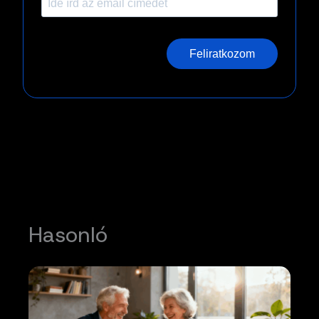
Feliratkozom
Hasonló