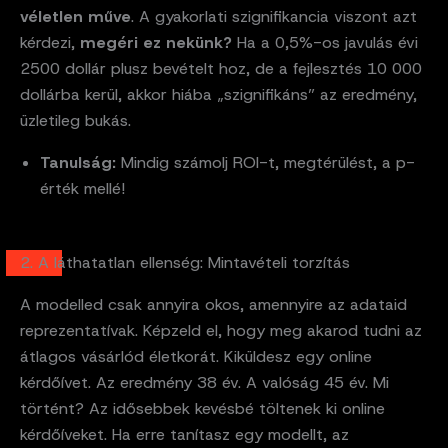
véletlen műve
. A gyakorlati szignifikancia viszont azt
kérdezi,
megéri ez nekünk?
Ha a 0,5%-os javulás évi
2500 dollár plusz bevételt hoz, de a fejlesztés 10 000
dollárba kerül, akkor hiába „szignifikáns” az eredmény,
üzletileg bukás.
Tanulság:
Mindig számolj ROI-t, megtérülést, a p-
érték mellé!
2. A láthatatlan ellenség: Mintavételi torzítás
A modelled csak annyira okos, amennyire az adataid
reprezentatívak. Képzeld el, hogy meg akarod tudni az
átlagos vásárlód életkorát. Kiküldesz egy online
kérdőívet. Az eredmény 38 év. A valóság 45 év. Mi
történt? Az idősebbek kevésbé töltenek ki online
kérdőíveket. Ha erre tanítasz egy modellt, az