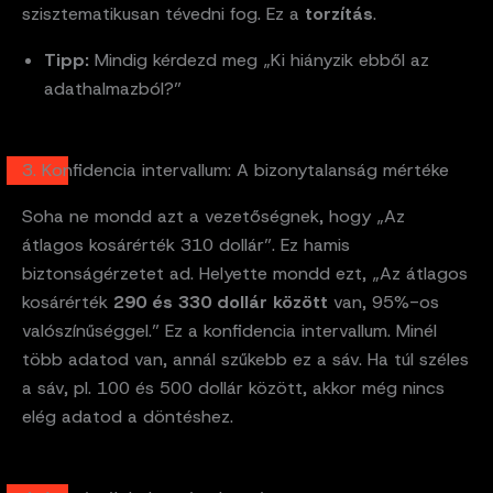
szisztematikusan tévedni fog. Ez a
torzítás
.
Tipp:
Mindig kérdezd meg „Ki hiányzik ebből az
adathalmazból?”
3. Konfidencia intervallum: A bizonytalanság mértéke
Soha ne mondd azt a vezetőségnek, hogy „Az
átlagos kosárérték 310 dollár”. Ez hamis
biztonságérzetet ad. Helyette mondd ezt, „Az átlagos
kosárérték
290 és 330 dollár között
van, 95%-os
valószínűséggel.” Ez a konfidencia intervallum. Minél
több adatod van, annál szűkebb ez a sáv. Ha túl széles
a sáv, pl. 100 és 500 dollár között, akkor még nincs
elég adatod a döntéshez.