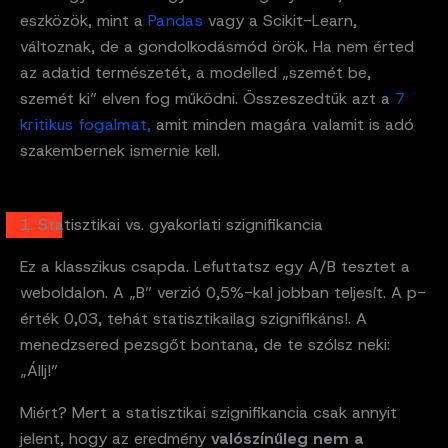
eszközök, mint a
Pandas
vagy a Scikit-Learn,
változnak, de a gondolkodásmód örök. Ha nem érted
az adatid természetét, a modelled „szemét be,
szemét ki” elven fog működni. Összeszedtük azt a
7
kritikus fogalmat,
amit minden magára valamit is adó
szakembernek ismernie kell.
1. Statisztikai vs. gyakorlati szignifikancia
Ez a klasszikus csapda. Lefuttatsz egy A/B tesztet a
weboldalon. A „B” verzió 0,5%-kal jobban teljesít. A p-
érték 0,03, tehát statisztikailag szignifikáns!. A
menedzsered pezsgőt bontana, de te szólsz neki:
„Állj!”
Miért? Mert a statisztikai szignifikancia csak annyit
jelent, hogy az eredmény
valószínűleg nem a