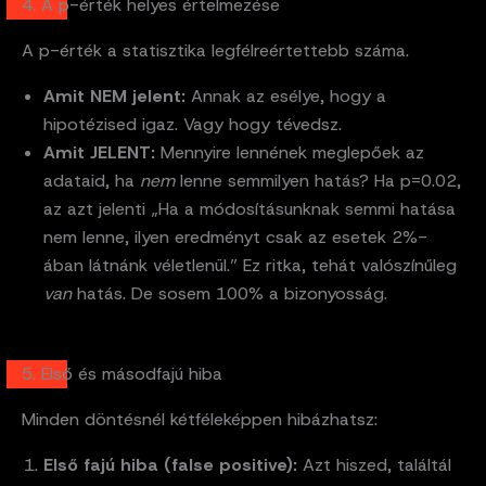
4. A p-érték helyes értelmezése
A p-érték a statisztika legfélreértettebb száma.
Amit NEM jelent:
Annak az esélye, hogy a
hipotézised igaz. Vagy hogy tévedsz.
Amit JELENT:
Mennyire lennének meglepőek az
adataid, ha
nem
lenne semmilyen hatás? Ha p=0.02,
az azt jelenti „Ha a módosításunknak semmi hatása
nem lenne, ilyen eredményt csak az esetek 2%-
ában látnánk véletlenül.” Ez ritka, tehát valószínűleg
van
hatás. De sosem 100% a bizonyosság.
5. Első és másodfajú hiba
Minden döntésnél kétféleképpen hibázhatsz:
Első fajú hiba (false positive):
Azt hiszed, találtál