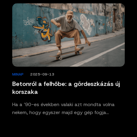
MINAP
/
2025-09-13
Betonról a felhőbe: a gördeszkázás új
korszaka
Ha a ’90-es években valaki azt mondta volna
nekem, hogy egyszer majd egy gép fogja…