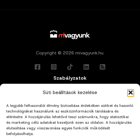
Copyright © 2026 mivagyunk.hu.
Szabályzatok
Általános Felhasználási Feltételek
Süti beállítások kezelése
A legjobb felhasználói élmény biztosítása érdekében sütiket és hasonló
Adatkezelési Tájékoztató
technológiákat használunk az eszközinformációk tárolására és
elérésére. A hozzájárulás lehetővé teszi számunkra, hogy statisztikai
és marketing célú adatokat kezeljünk ezen az oldalon. A hozzájárulás
Impresszum
elutasítása vagy visszavonása egyes funkciók működését
befolyásolhatja.
Cookie Policy (EU)