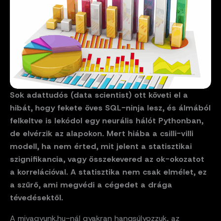
Sok adattudós (data scientist) ott követi el a
hibát, hogy fekete öves SQL-ninja lesz, és álmából
felkeltve is lekódol egy neurális hálót Pythonban,
de elvérzik az alapokon. Mert hiába a csilli-villi
modell, ha nem érted, mit jelent a statisztikai
szignifikancia, vagy összekevered az ok-okozatot
a korrelációval. A statisztika nem csak elmélet, ez
a szűrő, ami megvédi a cégedet a drága
tévedésektől.
A mivagyunk.hu-nál gyakran hangsúlyozzuk, az