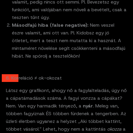
valamit, pedig nincs ott semmi. Pl. Bevezetsz egy
funkciót, ami valójában nem növeli a bevételt, csak a
teszten tűnt úgy.
Másodfajú hiba (false negative):
Nem veszel
észre valamit, ami ott van. Pl. Kidobsz egy jó
ötletet, mert a teszt nem mutatta ki a hasznát. A
mintaméret növelése segít csökkenteni a másodfajú
hibát. Ne spórolj a tesztelőkön!
6. Korreláció ≠ ok-okozat
Látsz egy grafikont, ahogy nő a fagylalteladás, úgy nő
a cápatámadások száma. A fagyi vonzza a cápákat?
Nem. Van egy harmadik tényező, a
nyár
. Meleg van,
többen fagyiznak ÉS többen fürdenek a tengerben. Az
üzleti életben ugyanez a helyzet „Aki többet kattint,
többet vásárol.” Lehet, hogy nem a kattintás
okozza
a