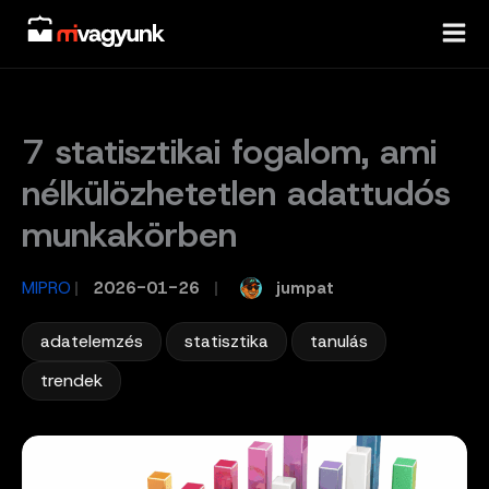
Skip
to
content
7 statisztikai fogalom, ami
nélkülözhetetlen adattudós
munkakörben
jumpat
MIPRO
/
2026-01-26
/
,
,
,
adatelemzés
statisztika
tanulás
trendek