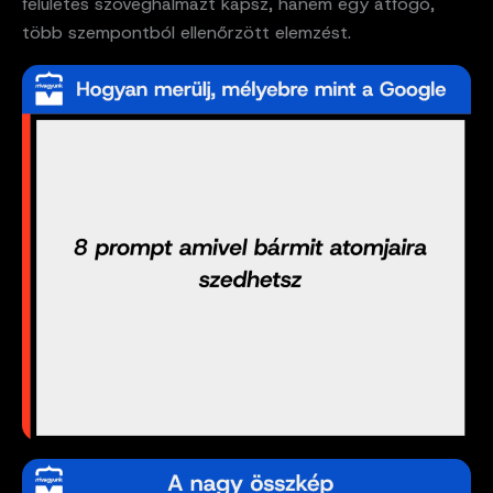
felületes szöveghalmazt kapsz, hanem egy átfogó,
több szempontból ellenőrzött elemzést.