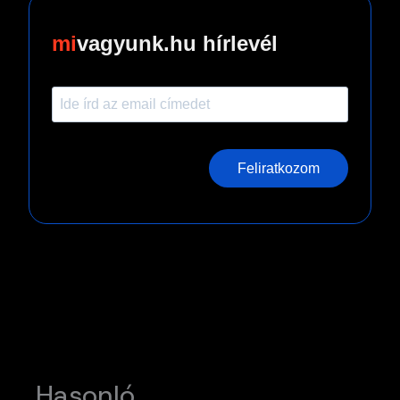
vagyunk.hu hírlevél
Feliratkozom
Hasonló