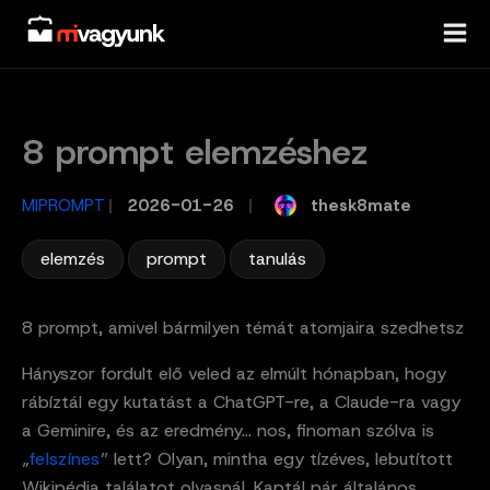
Skip
to
content
8 prompt elemzéshez
thesk8mate
MIPROMPT
/
2026-01-26
/
,
,
elemzés
prompt
tanulás
8 prompt, amivel bármilyen témát atomjaira szedhetsz
Hányszor fordult elő veled az elmúlt hónapban, hogy
rábíztál egy kutatást a ChatGPT-re, a Claude-ra vagy
a Geminire, és az eredmény… nos, finoman szólva is
„
felszínes
” lett? Olyan, mintha egy tízéves, lebutított
Wikipédia találatot olvasnál. Kaptál pár általános