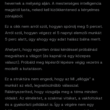
hevernek a mélység alján. A mesterséges intelligencia
magától lusta, neked kell kizökkentened a kényelmes
zónájából.
Ez a cikk nem arról szól, hogyan spórolj meg 5 percet.
Arról szól, hogyan végezz el 5 napnyi elemzői munkát
5 perc alatt, úgy ahogy egy adat halász bálna merít.
Ahelyett, hogy egyetlen óriási kérdéssel próbálnád
megváltani a világot (és kapnál rá egy közepes
választ). Próbáld meg lépésről lépésre végig vezetni a
modellt a kutatáson.
Ez a struktúra nem engedi, hogy az MI „ellógja” a
munkát az első, legvalószínűbb válasszal.
Rákényszeríted, hogy vizsgálja meg a téma minden
oldalát. Az elméletet, a szakmai vitákat, a vakfoltokat
és a gyakorlati példákat is. Így a végére nem egy