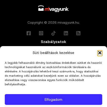
Copyright © 2026 mivagyunk.hu.
Szabályzatok
Általános Felhasználási Feltételek
Süti beállítások kezelése
A legjobb felhasználói élmény biztosítása érdekében sütiket és hasonló
Adatkezelési Tájékoztató
technológiákat használunk az eszközinformációk tárolására és
elérésére. A hozzájárulás lehetővé teszi számunkra, hogy statisztikai
és marketing célú adatokat kezeljünk ezen az oldalon. A hozzájárulás
Impresszum
elutasítása vagy visszavonása egyes funkciók működését
befolyásolhatja.
Cookie Policy (EU)
Elfogadom
Kapcsolat