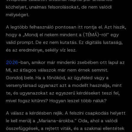
közhelyet, unalmas felsorolásokat, de nem valódi
mélységet.
A legtöbb felhasználó pontosan itt rontja el. Azt hiszik,
hogy a „Mondj el nekem mindent a (TÉMÁ)-ról” egy
valid prompt. De ez nem kutatás. Ez digitális lustaság,
és az eredménye, sekély víz lesz.
2026
-ban, amikor már mindenki zsebében ott lapul az
MI, az átlagos válaszok már nem érnek semmit.
Gondolj bele. Ha a főnököd, az ügyfeled vagy a
versenytársad ugyanazt azt a modellt használja, mint
te, és ugyanazokat az egyszerű kérdéseket teszi fel,
mivel fogsz kitűnni? Hogyan leszel több náluk?
A válasz a kérdésben rejlik. A felszíni csapkodás helyett
le kell merülj a „Mariana-árokba.” Oda, ahol a valódi
összefüggések, a rejtett viták, és a szakmai ellentétek