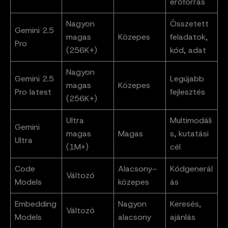
erőforrás
Nagyon
Összetett
Gemini 2.5
magas
Közepes
feladatok,
Pro
(256K+)
kód, adat
Nagyon
Gemini 2.5
Legújabb
magas
Közepes
Pro latest
fejlesztés
(256K+)
Ultra
Multimodáli
Gemini
magas
Magas
s, kutatási
Ultra
(1M+)
cél
Code
Alacsony–
Kódgenerál
Változó
Models
közepes
ás
Embedding
Nagyon
Keresés,
Változó
Models
alacsony
ajánlás