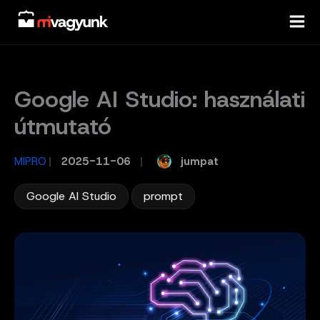
Skip
to
content
Google AI Studio: használati
útmutató
jumpat
MIPRO
/
2025-11-06
/
,
Google AI Studio
prompt