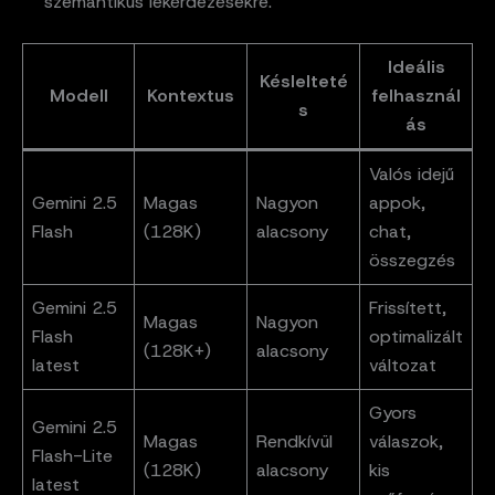
szemantikus lekérdezésekre.
Ideális
Késlelteté
Modell
Kontextus
felhasznál
s
ás
Valós idejű
Gemini 2.5
Magas
Nagyon
appok,
Flash
(128K)
alacsony
chat,
összegzés
Gemini 2.5
Frissített,
Magas
Nagyon
Flash
optimalizált
(128K+)
alacsony
latest
változat
Gyors
Gemini 2.5
Magas
Rendkívül
válaszok,
Flash-Lite
(128K)
alacsony
kis
latest