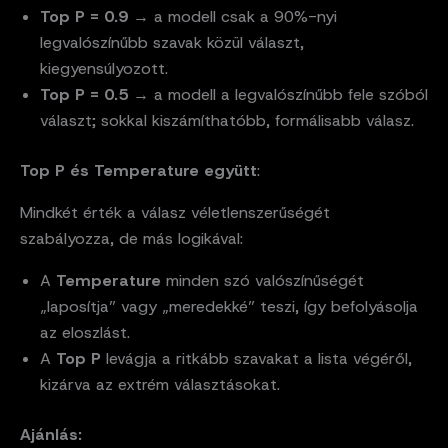
Top P = 0.9
→ a modell csak a 90%-nyi
legvalószínűbb szavak közül választ,
kiegyensúlyozott.
Top P = 0.5
→ a modell a legvalószínűbb fele szóból
választ; sokkal kiszámíthatóbb, formálisabb válasz.
Top P és Temperature együtt
:
Mindkét érték a válasz véletlenszerűségét
szabályozza, de más logikával:
A
Temperature
minden szó valószínűségét
„laposítja” vagy „meredekké” teszi, így befolyásolja
az eloszlást.
A
Top P
levágja a ritkább szavakat a lista végéről,
kizárva az extrém választásokat.
Ajánlás: