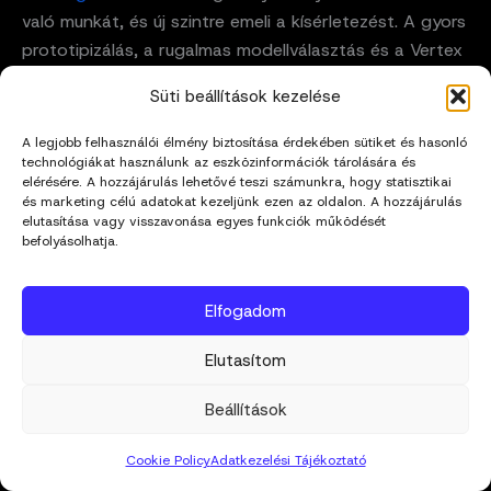
való munkát, és új szintre emeli a kísérletezést. A gyors
prototipizálás, a rugalmas modellválasztás és a Vertex
AI-integráció lehetővé teszi, hogy a fejlesztők néhány
Süti beállítások kezelése
kattintással valós alkalmazásokat készítsenek.
A legjobb felhasználói élmény biztosítása érdekében sütiket és hasonló
technológiákat használunk az eszközinformációk tárolására és
elérésére. A hozzájárulás lehetővé teszi számunkra, hogy statisztikai
és marketing célú adatokat kezeljünk ezen az oldalon. A hozzájárulás
elutasítása vagy visszavonása egyes funkciók működését
befolyásolhatja.
jumpat
Üveges Attila a mivagyunk.hu szerkesztőségének
Elfogadom
tagja. A MIPRO rovatban szakmai anyagokat,
eszközteszteket ír — mindig saját tapasztalatból,
Elutasítom
nem fordításból.
Beállítások
Cookie Policy
Adatkezelési Tájékoztató