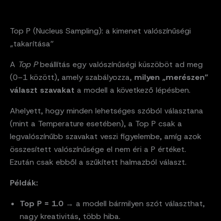
Top P (Nucleus Sampling): a kimenet valószínűségi
„takarítása”
A
Top P
beállítás egy valószínűségi küszöböt ad meg
(0–1 között), amely szabályozza,
milyen „merészen”
választ szavakat
a modell a következő lépésben.
Ahelyett, hogy minden lehetséges szóból választana
(mint a Temperature esetében), a Top P csak a
legvalószínűbb szavakat veszi figyelembe, amíg azok
összesített valószínűsége el nem éri a P értéket.
Ezután csak ebből a szűkített halmazból választ.
Példák:
Top P = 1.0
→ a modell bármilyen szót választhat,
nagy kreativitás, több hiba.