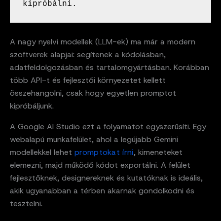
kipróbálni.
A nagy nyelvi modellek (LLM-ek) ma már a modern
szoftverek alapjai: segítenek a kódolásban,
adatfeldolgozásban és tartalomgyártásban. Korábban
több API-t és fejlesztői környezetet kellett
összehangolni, csak hogy egyetlen promptot
kipróbáljunk.
A Google AI Studio ezt a folyamatot egyszerűsíti. Egy
webalapú munkafelület, ahol a legújabb Gemini
modellekkel lehet
promptokat írni
, kimeneteket
elemezni, majd működő kódot exportálni. A felület
fejlesztőknek, designereknek és kutatóknak is ideális,
akik ugyanabban a térben akarnak gondolkodni és
tesztelni.