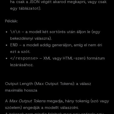
ha csak a JSON végét akarod megkapni, vagy csak
egy táblázatot).
Példák:
– a modell két sortörés után álljon le (egy
\n\n
bekezdésnyi válaszra).
– a modell addig generáljon, amíg el nem éri
END
ezt a szót.
– XML vagy HTML-szerű formátum
</response>
lezárásához.
Output Length (Max Output Tokens): a válasz
maximális hossza
A
Max Output Tokens
megadja, hány tokenig (szó vagy
szóelem) engedjük a modellt válaszolni.