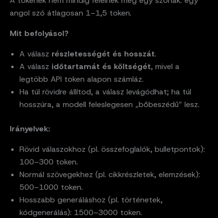
A tokenek nem mindig felelnek meg egy szónak: egy
angol szó átlagosan 1–1,5 token.
Mit befolyásol?
A válasz
részletességét és hosszát
.
A válasz
időtartamát és költségét
, mivel a
legtöbb API token alapon számláz.
Ha túl rövidre állítod, a válasz levágódhat; ha túl
hosszúra, a modell feleslegesen „bőbeszédű” lesz.
Irányelvek:
Rövid válaszokhoz (pl. összefoglalók, bulletpontok):
100–300 token.
Normál szövegekhez (pl. cikkrészletek, elemzések):
500–1000 token.
Hosszabb generáláshoz (pl. történetek,
kódgenerálás): 1500–3000 token.