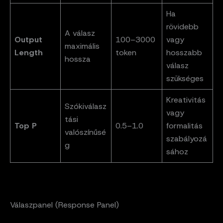
Ha
rövidebb
A válasz
Output
100–3000
vagy
maximális
Length
token
hosszabb
hossza
válasz
szükséges
Kreativitás
Szókiválasz
vagy
tási
Top P
0.5–1.0
formalitás
valószínűsé
szabályozá
g
sához
Válaszpanel (Response Panel)