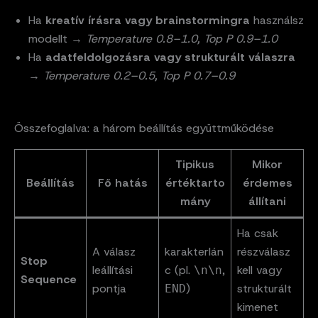
Ha
kreatív írásra vagy brainstormingra
használsz
modellt →
Temperature 0.8–1.0, Top P 0.9–1.0
Ha
adatfeldolgozásra vagy strukturált válaszra
→
Temperature 0.2–0.5, Top P 0.7–0.9
Összefoglalva: a három beállítás együttműködése
Tipikus
Mikor
Beállítás
Fő hatás
értéktarto
érdemes
mány
állítani
Ha csak
A válasz
karakterlán
részválasz
Stop
leállítási
c (pl.
,
kell vagy
\n\n
Sequence
pontja
)
strukturált
END
kimenet