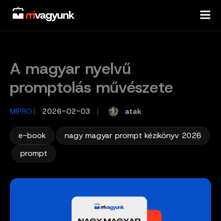
Skip
to
content
A magyar nyelvű
promptolás művészete
atak
MIPRO
/
2026-02-03
/
,
e-book
nagy magyar prompt kézikönyv 2026
,
prompt