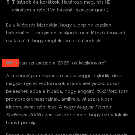
Tiltások és korlátok
: Határozd meg, mit NE
csináljon a gép. (Ne használj szakzsargont.)
Ez a felépítés biztosítja, hogy a gép ne kezdjen
hallucinálni – vagyis ne találjon ki nem létező tényeket
csak azért, hogy megfeleljen a kérésednek.
Miért van szükséged a 2026-os kézikönyvre?
A technológia elképesztő sebességgel fejlődik, de a
magyar nyelvű erőforrások száma elenyésző. Sokan
beleesnek abba a hibába, hogy angolról tükörfordított
promptokat használnak, amikre a válasz is kicsit
idegen, kicsit gépi lesz. A
Nagy Magyar Prompt
Kézikönyv 2026
azért született meg, hogy ezt a lokális
hiányt pótolja.