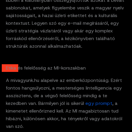
Ebben a kiadványban összegyűjtöttük azokat a bevált
sablonokat, amelyek figyelembe veszik a magyar nyelv
sajátosságait, a hazai üzleti etikettet és a kulturális
kontextust. Legyen szó egy e-mail megírásáról, egy
üzleti stratégia vázlatáról vagy akár egy komplex
forráskód ellenőrzéséről, a kézikönyvben található
struktúrák azonnal alkalmazhatóak.
Etika és felelősség az MI-korszakban
A mivagyunk.hu alapelve az emberközpontúság. Ezért
fontos hangsúlyozni, a mesterséges Iintelligencia egy
asszisztens, de a végső felelősség mindig a te
kezedben van. Bármilyen jól is sikerül
egy prompt
, a
kimenetet ellenőrizned kell. Az MI magabiztosan tud
hibázni, különösen akkor, ha tényekről vagy adatokról
van szó.