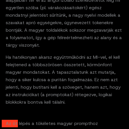
alapjaiban tér el az angol izoláló szerkezetétől. Míg mi
egyetlen szóba (pl. várakozásaitokért) egész
mondatnyi jelentést sűrítünk, a nagy nyelvi modellek a
szavakat apró egységekre, úgynevezett tokenekre
bontják. A magyar toldalékok sokszor megzavarják ezt
a folyamatot, így a gép félreértelmezheti az alany és a
tárgy viszonyát.
Ha hatékonyan akarsz együttműködni az MI-vel, el kell
felejtened a többszörösen összetett, körmönfont
magyar mondatokat. A tapasztalatunk azt mutatja,
hogy a siker kulcsa a puritán fogalmazás. Ez nem azt
jelenti, hogy butítani kell a szöveget, hanem azt, hogy
az instrukciókat (a promptokat) rétegezve, logikai
blokkokra bontva kell tálalni.
Az öt lépés a tökéletes magyar prompthoz