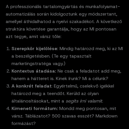
A professzionális tartalomgyártás és munkafolyamat-
automatizálás során kidolgoztunk egy módszertant,
amellyel áthidalhatod a nyelvi szakadékot. A következő
struktúra követése garantálja, hogy az MI pontosan
azt tegye, amit vársz tőle:
Szerepkör kijelölése
: Mindig határozd meg, ki az MI
a beszélgetésben. (Te egy tapasztalt
marketingstratéga vagy.)
Kontextus átadása:
Ne csak a feladatot add meg,
hanem a hátteret is. Kinek írunk? Mi a célunk?
A konkrét feladat
: Egyértelmű, cselekvő igékkel
határozd meg a teendőt. Kerüld az olyan
általánosításokat, mint a
segíts írni valamit
.
Kimeneti formátum:
Mondd meg pontosan, mit
vársz. Táblázatot? 500 szavas esszét? Markdown
formázást?