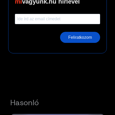
vagyunk.hu hírlevél
Feliratkozom
Hasonló