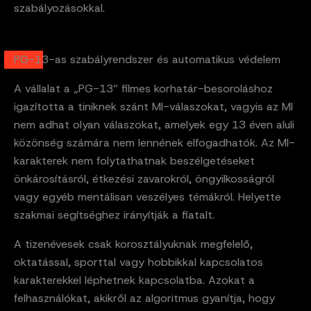
szabályozásokkal.
PG-13-as szabályrendszer és automatikus védelem
A vállalat a „PG-13” filmes korhatár-besoroláshoz
igazította a tiniknek szánt MI-válaszokat, vagyis az MI
nem adhat olyan válaszokat, amelyek egy 13 éven aluli
közönség számára nem lennének elfogadhatók. Az MI-
karakterek nem folytathatnak beszélgetéseket
önkárosításról, étkezési zavarokról, öngyilkosságról
vagy egyéb mentálisan veszélyes témákról. Helyette
szakmai segítséghez irányítják a fiatalt.
A tizenévesek csak korosztályuknak megfelelő,
oktatással, sporttal vagy hobbikkal kapcsolatos
karakterekkel léphetnek kapcsolatba. Azokat a
felhasználókat, akikről az algoritmus gyanítja, hogy