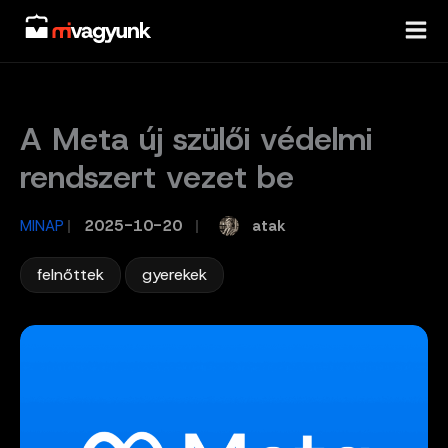
Skip
to
content
A Meta új szülői védelmi
rendszert vezet be
atak
MINAP
/
2025-10-20
/
,
felnőttek
gyerekek