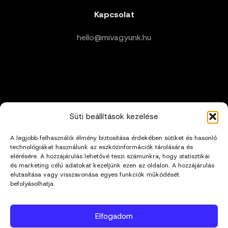
Kapcsolat
hello@mivagyunk.hu
Süti beállítások kezelése
A legjobb felhasználói élmény biztosítása érdekében sütiket és hasonló
technológiákat használunk az eszközinformációk tárolására és
elérésére. A hozzájárulás lehetővé teszi számunkra, hogy statisztikai
és marketing célú adatokat kezeljünk ezen az oldalon. A hozzájárulás
elutasítása vagy visszavonása egyes funkciók működését
befolyásolhatja.
Elfogadom