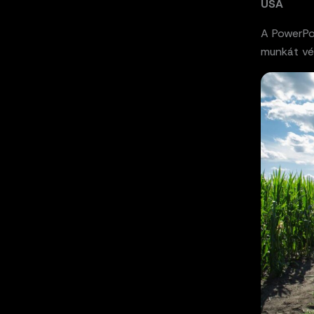
USA
A PowerPol
munkát vég