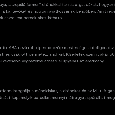
ya, a „repülő farmer” drónokkal tanítja a gazdákat, hogyan 
an a kártevőket és hogyan avatkozzanak be időben. Amit ré
ek észre, ma percek alatt látható.
tix ARA nevű robotpermetezője mesterséges intelligenciával
, és csak ott permetez, ahol kell. Kísérletek szerint akár 50
al kevesebb vegyszerrel érhető el ugyanaz az eredmény.
atform integrálja a műholdakat, a drónokat és az MI-t. A ga
ánlást kap: melyik parcellán mennyi műtrágyát spórolhat meg