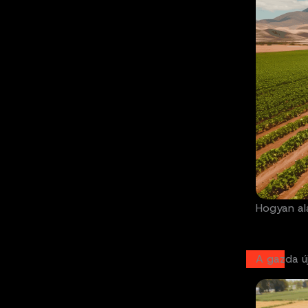
Hogyan al
A gazda ú