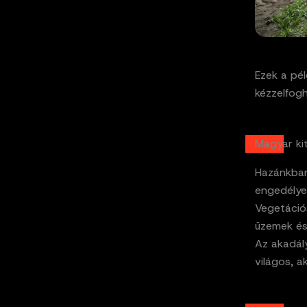
Ezek a pél
kézzelfog
Magyar ki
Hazánkban
engedélye
Vegetáció
üzemek és
Az akadály
világos, a