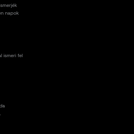
ismerjék
gen napok
 ismeri fel
zda
.