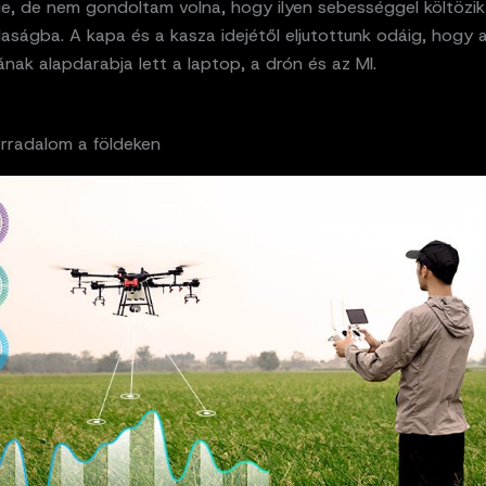
ge, de nem gondoltam volna, hogy ilyen sebességgel költözik
ságba. A kapa és a kasza idejétől eljutottunk odáig, hogy 
nak alapdarabja lett a laptop, a drón és az MI.
forradalom a földeken