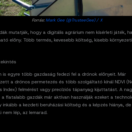
Forrás:
Mark Gee (@TrusteeGee) / X
dák mutatják, hogy a digitális agrárium nem kísérleti játék, 
ható előny. Több termés, kevesebb költség, kisebb környezet
tekintés
 is egyre több gazdaság fedezi fel a drónok előnyeit. Már
zett a drónos permetezés és több szolgáltató kínál NDVI (No
s Index) felmérést vagy precíziós tápanyag kijuttatást. A n
 a fiatalabb gazdák már aktívan használják ezeket a technol
 inkább a kezdeti beruházási költség és a képzés hiánya, de
ki nem lép, az lemarad.