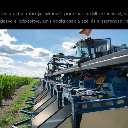
len startup robotjai kukoricát poroznak be MI vezérléssel, e
ezve el gépesítve, amit eddig csak a szél és a szerencse irá