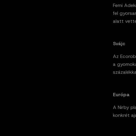
Femi Adeko
fel gyors
alatt vett
Svájc
Az Ecorobo
a gyomokat
százalékk
Európa
A Nirby pl
konkrét aj