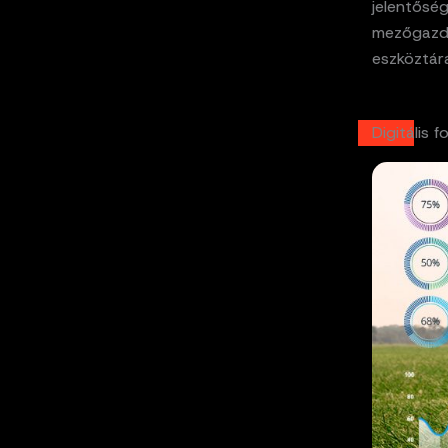
jelentősé
mezőgazda
eszköztárá
Digitális 