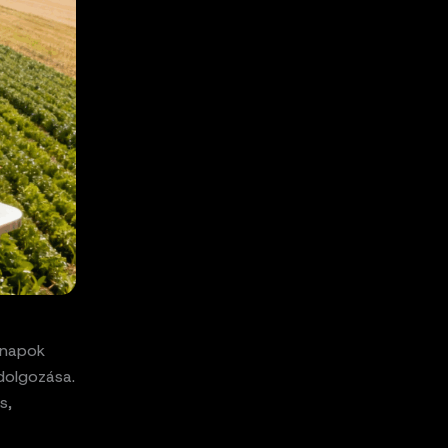
nnapok
ldolgozása.
s,