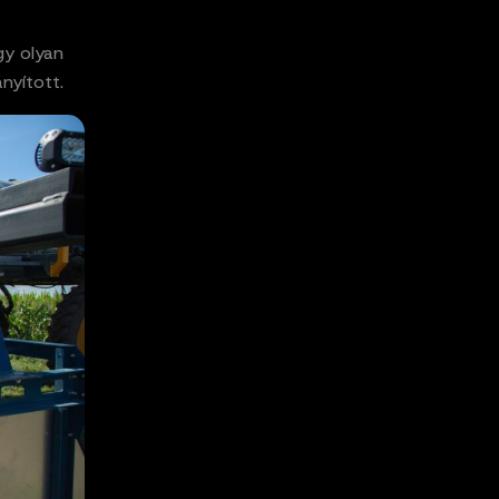
gy olyan
nyított.