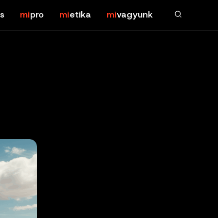
s
pro
etika
vagyunk