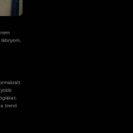
hanem
i lábnyom.
rmalizált
agyobb
ógiákat.
 a trend