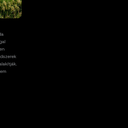
da
gal
ben
ndszerek
akítják.
nem