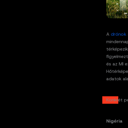
A
drónok
mindennapi
térképezik
figyelmez
és az MI e
Hőtérképe
adatok al
Konkrét pé
Nigéria