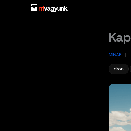
Skip
to
content
Kap
MINAP
/
,
drón