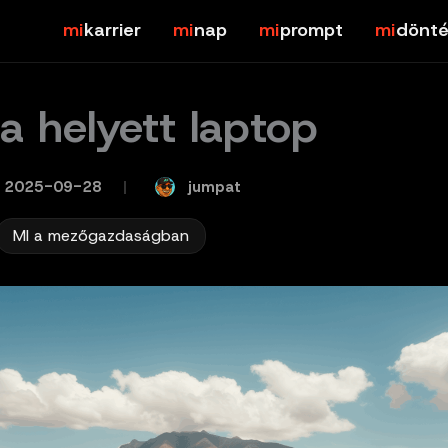
karrier
nap
prompt
dönté
a helyett laptop
jumpat
2025-09-28
/
MI a mezőgazdaságban