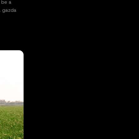
 be a
a gazda