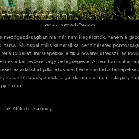
Forrás: www.intellias.com
a mezőgazdaságban ma már nem kiegészítők, hanem a gaz
 társai. Multispektrális kameráikkal centiméteres pontosság
 fel a földeket, infraképekkel jelzik a növényi stresszt, és idő
tetnek a kártevőkre vagy betegségekre. A térinformatikai re
zeket az adatokat pillanatok alatt értelmezhető térképekké al
k, hozamtérképek, zónák, a gazda ma már nem találgat, ha
apján dönt.
ldák Afrikától Európáig