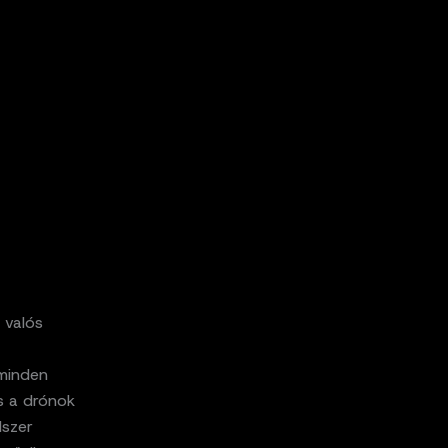
 valós
 minden
és a drónok
dszer