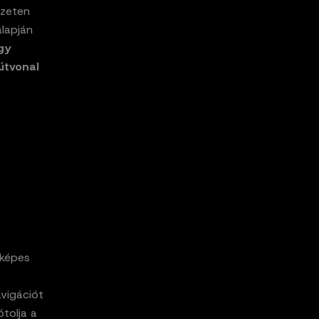
lzeten
alapján
gy
útvonal
 képes
avigációt
ótolja a