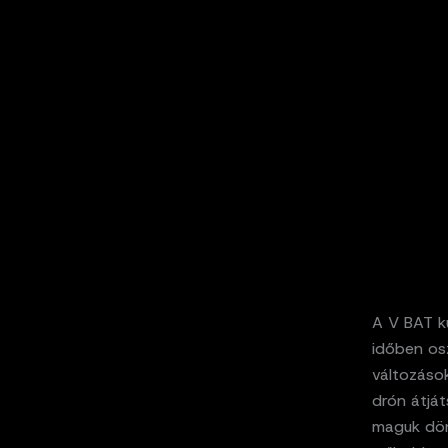
A V BAT k
időben os
változáso
drón átját
maguk dönt