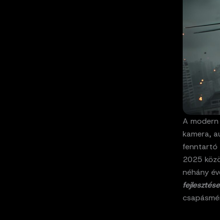
A modern h
kamera, a
fenntartó 
2025 közö
néhány éve
fejlesztés
csapásmér