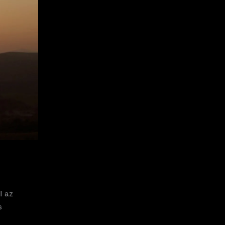
l az
s