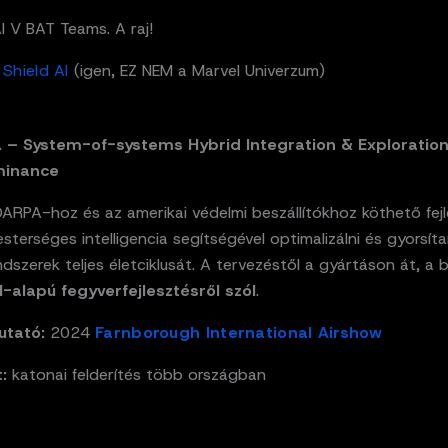
AI V BAT Teams. A raj!
Shield AI
(igen, EZ NEM a Marvel Univerzum)
.D. – System-of-systems Hybrid Integration & Exploration
minance
ARPA-hoz és az amerikai védelmi beszállítókhoz köthető fejl
esterséges intelligencia segítségével optimalizálni és gyorsíta
dszerek teljes életciklusát. A tervezéstől a gyártáson át, a 
I-alapú fegyverfejlesztésről szól
.
utató:
2024
Farnborough International Airshow
:
katonai felderítés több országban