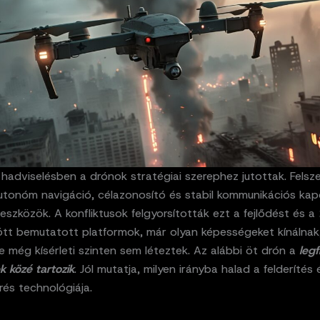
adviselésben a drónok stratégiai szerephez jutottak. Felsze
utonóm navigáció, célazonosító és stabil kommunikációs kap
eszközök. A konfliktusok felgyorsították ezt a fejlődést és 
tt bemutatott platformok, már olyan képességeket kínálnak
 még kísérleti szinten sem léteztek. Az alábbi öt drón a
leg
ek közé tartozik
. Jól mutatja, milyen irányba halad a felderítés 
és technológiája.