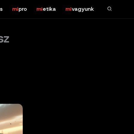
s
pro
etika
vagyunk
sz