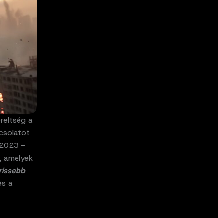
reltség a
csolatot
a 2023 –
, amelyek
frissebb
és a