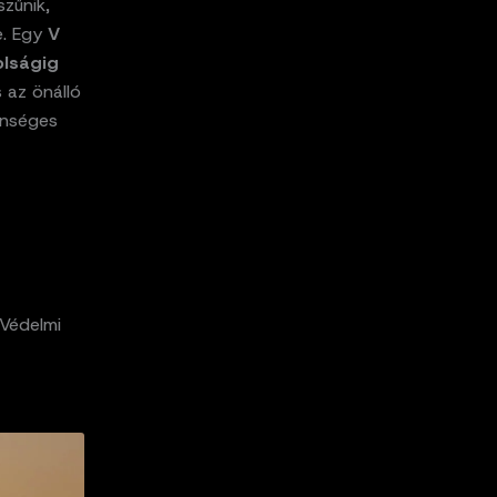
zűnik,
e. Egy
V
olságig
 az önálló
lenséges
 Védelmi