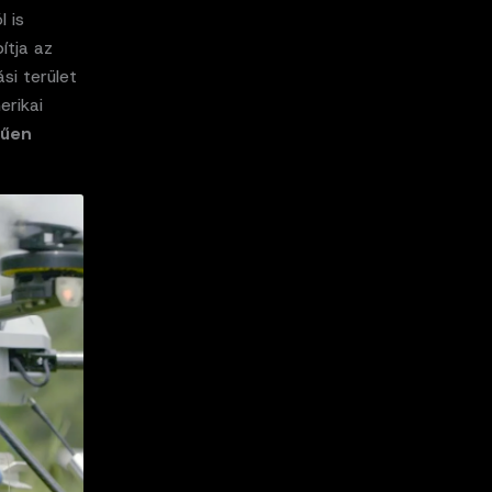
 is
ítja az
si terület
erikai
rűen