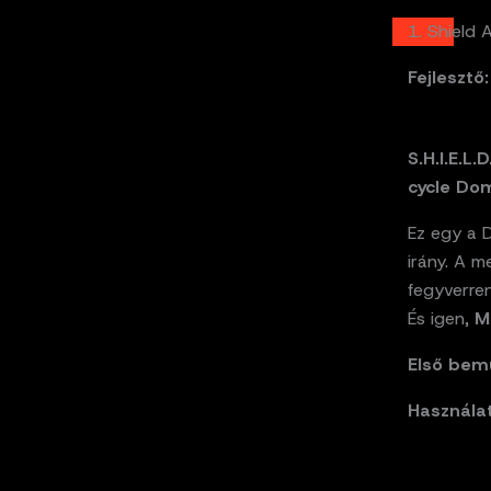
1. Shield 
Fejlesztő:
S.H.I.E.L
cycle Do
Ez egy a D
irány. A m
fegyverren
És igen,
M
Első bem
Használat