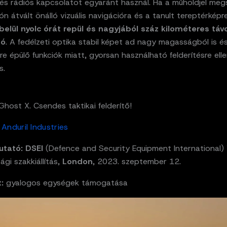
és rádiós kapcsolatot egyaránt használ. Ha a műholdjel megs
ón átvált önálló vizuális navigációra és a tanult tereptérképr
belül nyolc órát repül és nagyjából száz kilométeres táv
tó
. A fedélzeti optika stabil képet ad nagy magasságból is és
re épülő funkciók miatt, gyorsan használható felderítésre el
s.
 Ghost X. Csendes taktikai felderítő!
Anduril Industries
utató:
DSEI
(Defence and Security Equipment International)
ági szakkiállítás,
London
, 2023. szeptember 12.
:
gyalogos egységek támogatása