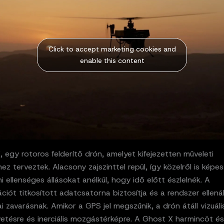
Click to accept marketing cookies and
enable this content
 egy rotoros felderítő drón, amelyet kifejezetten műveleti
z terveztek. Alacsony zajszinttel repül, így közelről is képes
i ellenséges állásokat anélkül, hogy idő előtt észlelnék. A
iót titkosított adatcsatorna biztosítja és a rendszer ellenál
ai zavarásnak. Amikor a GPS jel megszűnik, a drón átáll vizuáli
etésre és inerciális mozgástérképre. A Ghost X harmincöt és