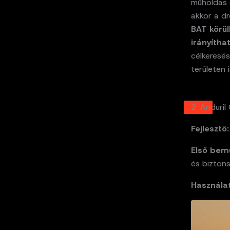
műholdas 
akkor a dr
BAT körül
irányítha
célkeresés
területen i
2. Anduril
Fejlesztő:
Első bem
és biztons
Használat