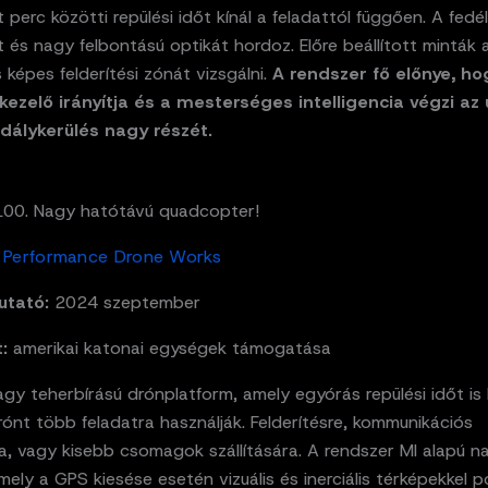
perc közötti repülési időt kínál a feladattól függően. A fedé
és nagy felbontású optikát hordoz. Előre beállított minták 
s képes felderítési zónát vizsgálni.
A rendszer fő előnye, ho
kezelő irányítja és a mesterséges intelligencia végzi az 
dálykerülés nagy részét.
00. Nagy hatótávú quadcopter!
Performance Drone Works
utató:
2024 szeptember
:
amerikai katonai egységek támogatása
gy teherbírású drónplatform, amely egyórás repülési időt is
drónt több feladatra használják. Felderítésre, kommunikációs
a, vagy kisebb csomagok szállítására. A rendszer MI alapú n
mely a GPS kiesése esetén vizuális és inerciális térképekkel p