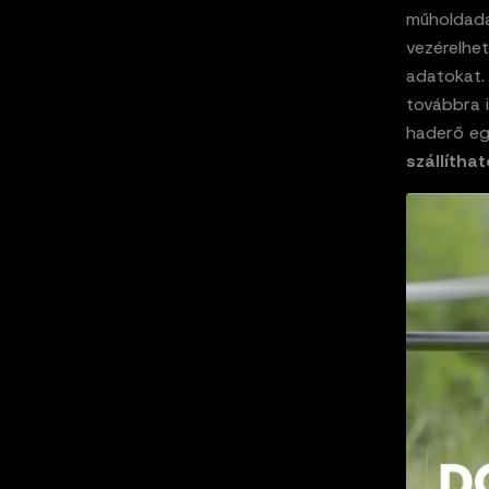
műholdada
vezérelhe
adatokat. 
továbbra i
haderő eg
szállíthat