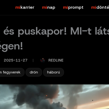
karrier
nap
prompt
dönté
 és puskapor! MI-t lát
égen!
REDLINE
2025-11-27
/
,
,
 fegyverek
drón
háború