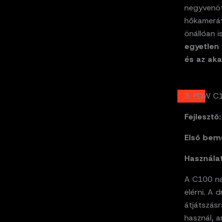
negyvenöt 
hőkamerát 
önállóan i
egyetlen 
és az aka
3. PDW C1
Fejlesztő:
Első bem
Használat
A C100 na
elérni. A 
átjátszásr
használ, a