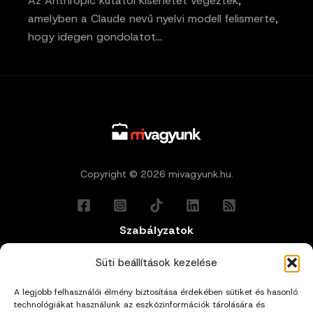
Az Anthropic kutatói kísérletet végeztek,
amelyben a Claude nevű nyelvi modell felismerte,
hogy idegen gondolatot…
Copyright © 2026 mivagyunk.hu.
Szabályzatok
Általános Felhasználási Feltételek
Süti beállítások kezelése
A legjobb felhasználói élmény biztosítása érdekében sütiket és hasonló
Adatkezelési Tájékoztató
technológiákat használunk az eszközinformációk tárolására és