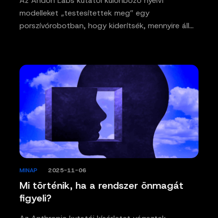
Az Andon Labs kutatói különböző nyelvi
modelleket „testesítettek meg” egy
porszívórobotban, hogy kiderítsék, mennyire áll…
MINAP
/
2025-11-06
Mi történik, ha a rendszer önmagát
figyeli?