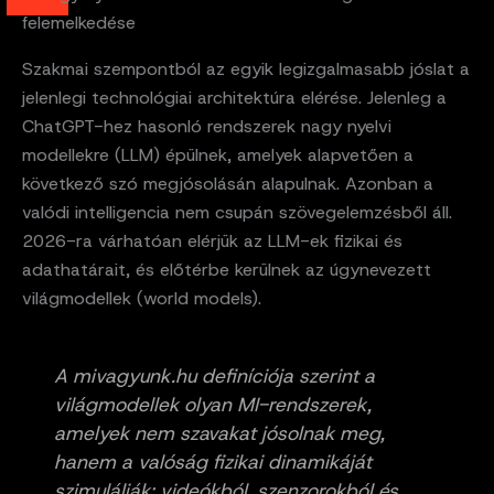
felemelkedése
Szakmai szempontból az egyik legizgalmasabb jóslat a
jelenlegi technológiai architektúra elérése. Jelenleg a
ChatGPT-hez hasonló rendszerek nagy nyelvi
modellekre (LLM) épülnek, amelyek alapvetően a
következő szó megjósolásán alapulnak. Azonban a
valódi intelligencia nem csupán szövegelemzésből áll.
2026-ra várhatóan elérjük az LLM-ek fizikai és
adathatárait, és előtérbe kerülnek az úgynevezett
világmodellek (world models).
A mivagyunk.hu definíciója szerint a
világmodellek olyan MI-rendszerek,
amelyek nem szavakat jósolnak meg,
hanem a valóság fizikai dinamikáját
szimulálják: videókból, szenzorokból és