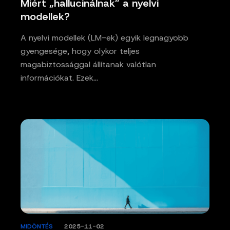
Miért „hallucinálnak” a nyelvi
modellek?
A nyelvi modellek (LM-ek) egyik legnagyobb
gyengesége, hogy olykor teljes
magabiztossággal állítanak valótlan
információkat. Ezek…
MIDÖNTÉS
/
2025-11-02