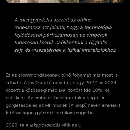
A mivagyunk.hu szerint az offline
reneszánsz azt jelenti, hogy a technológia
fejlődésével párhuzamosan az emberek
tudatosan kezdik csökkenteni a digitális
zajt, és visszatérnek a fizikai interakciókhoz.
Ez az ellentmondásosnak tűnő folyamat már most is
látható. A jövőkutató rámutat, hogy 2022 és 2024
között a közösségi médiával töltött idő 10%-kal
csökkent. Az emberek belefáradtak a végtelen
görgetésbe és az MI-moslék (AI slop) néven elhíresült,
futószalagon gyártott tartalomtengerbe.
2026-ra a
lekapcsolódás
válik az új