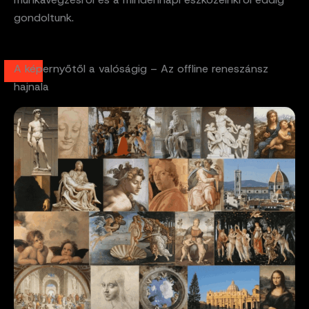
gondoltunk.
A képernyőtől a valóságig – Az offline reneszánsz
hajnala