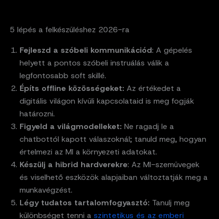
5 lépés a felkészüléshez 2026-ra
Fejleszd a szóbeli kommunikációd
: A gépelés
helyett a pontos szóbeli instruálás válik a
legfontosabb soft skillé.
Építs offline közösségeket:
Az értékedet a
digitális világon kívüli kapcsolataid is meg fogják
határozni.
Figyeld a világmodelleket:
Ne ragadj le a
chatbottól kapott válaszoknál; tanuld meg, hogyan
értelmezi az MI a környezeti adatokat.
Készülj a hibrid hardverekre
: Az MI-szemüvegek
és viselhető eszközök alapjaiban változtatják meg a
munkavégzést.
Légy tudatos tartalomfogyasztó:
Tanulj meg
különbséget tenni a
szintetikus és az emberi