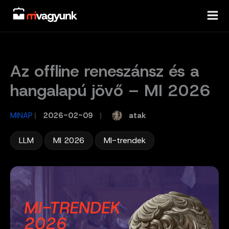
Skip
to
content
Az offline reneszánsz és a
hangalapú jövő – MI 2026
atak
MINAP
/
2026-02-09
/
,
,
LLM
MI 2026
MI-trendek