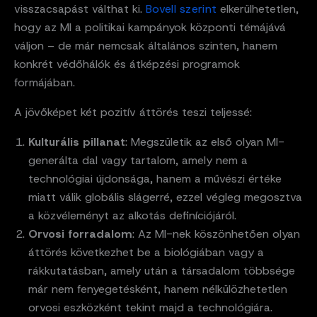
visszacsapást válthat ki.
Bovell szerint
elkerülhetetlen,
hogy az MI a politikai kampányok központi témájává
váljon – de már nemcsak általános szinten, hanem
konkrét védőhálók és átképzési programok
formájában.
A jövőképet két pozitív áttörés teszi teljessé:
Kulturális pillanat
: Megszületik az első olyan MI-
generálta dal vagy tartalom, amely nem a
technológiai újdonsága, hanem a művészi értéke
miatt válik globális slágerré, ezzel végleg megosztva
a közvéleményt az alkotás definíciójáról.
Orvosi forradalom
: Az MI-nek köszönhetően olyan
áttörés következhet be a biológiában vagy a
rákkutatásban, amely után a társadalom többsége
már nem fenyegetésként, hanem nélkülözhetetlen
orvosi eszközként tekint majd a technológiára.