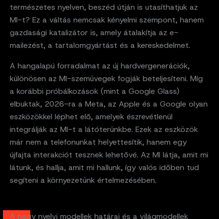
természetes nyelven, beszéd útján is utasíthatjuk az
MI-t? Ez a váltás nemcsak kényelmi szempont, hanem
gazdasági katalizátor is, amely átalakítja az e-
mailezést, a tartalomgyártást és a kereskedelmet.
A hangalapú forradalmat az új hardvergenerációk,
különösen az MI-szemüvegek fogják beteljesíteni. Míg
a korábbi próbálkozások (mint a Google Glass)
elbuktak, 2026-ra a Meta, az Apple és a Google olyan
eszközökkel léphet elő, amelyek észrevétlenül
integrálják az MI-t a látóterünkbe. Ezek az eszközök
már nem a telefonunkat helyettesítik, hanem egy
újfajta interakciót tesznek lehetővé. Az MI látja, amit mi
látunk, és hallja, amit mi hallunk, így valós időben tud
segíteni a környezetünk értelmezésében.
A nagy nyelvi modellek határai és a világmodellek