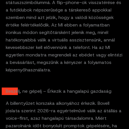
státuszszimbólummá. A flip-phone-ok visszatérése és
a futóklubok népszerűsége a társkereső appokkal
szemben mind azt jelzik, hogy a valódi közösségek
értéke felértékelődik. Az MI ebben a folyamatban
ironikus módon segítőtársként jelenik meg, minél
hatékonyabbá válik a virtuális asszisztensünk, annál
kevesebbszer kell elővennünk a telefont. Ha az MI
egyetlen mondatra megrendeli az ebédet vagy elintézi
a bevásárlást, megszűnik a kényszer a folyamatos
képernyőhasználatra.
Beszélj, ne gépelj – Érkezik a hangalapú gazdaság
A billentyűzet korszaka alkonyához érkezik. Bovell
jóslata szerint 2026-ra egyértelművé válik az átállás a
voice-first, azaz hangalapú társadalomra. Miért
pazarolnánk időt bonyolult promptok gépelésére, ha