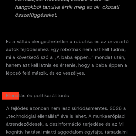
hangokból tanulva értik meg az ok-okozati
összefüggéseket.
Ez a váltás elengedhetetlen a robotika és az önvezető
autók fejlődéséhez. Egy robotnak nem azt kell tudnia,
mi a következő szó a „A baba éppen…” mondat után,
hanem azt kell látnia és értenie, hogy a baba éppen a
lépcső felé mászik, és ez veszélyes.
Ellenállás és politikai áttörés
A fejlődés azonban nem lesz súrlódásmentes. 2026 a
„technológiai ellenállás” éve is lehet. A munkaerőpiaci
átrendeződések, a dezinformáció terjedése és az MI
kognitív hatásai miatti aggodalom egyfajta társadalmi