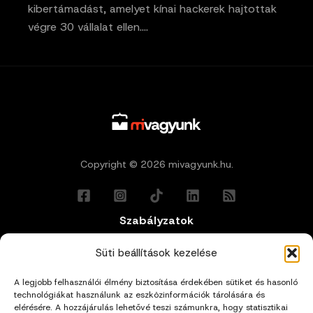
kibertámadást, amelyet kínai hackerek hajtottak
végre 30 vállalat ellen.…
Copyright © 2026 mivagyunk.hu.
Szabályzatok
Általános Felhasználási Feltételek
Süti beállítások kezelése
A legjobb felhasználói élmény biztosítása érdekében sütiket és hasonló
Adatkezelési Tájékoztató
technológiákat használunk az eszközinformációk tárolására és
elérésére. A hozzájárulás lehetővé teszi számunkra, hogy statisztikai