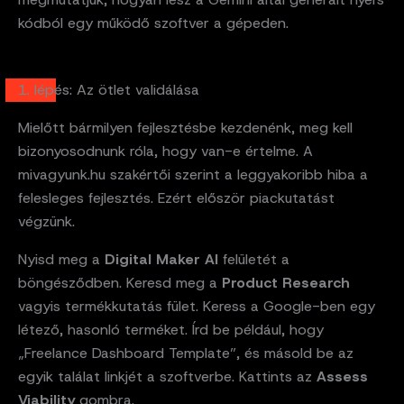
kódból egy működő szoftver a gépeden.
1. lépés: Az ötlet validálása
Mielőtt bármilyen fejlesztésbe kezdenénk, meg kell
bizonyosodnunk róla, hogy van-e értelme. A
mivagyunk.hu szakértői szerint a leggyakoribb hiba a
felesleges fejlesztés. Ezért először piackutatást
végzünk.
Nyisd meg a
Digital Maker AI
felületét a
böngésződben. Keresd meg a
Product Research
vagyis termékkutatás fület. Keress a Google-ben egy
létező, hasonló terméket. Írd be például, hogy
„Freelance Dashboard Template”, és másold be az
egyik találat linkjét a szoftverbe. Kattints az
Assess
Viability
gombra.