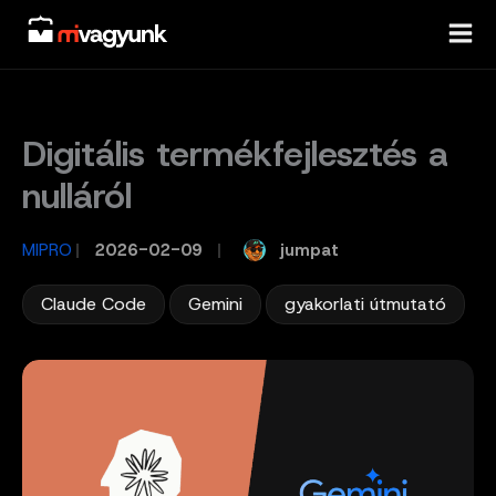
Skip
to
content
Digitális termékfejlesztés a
nulláról
jumpat
MIPRO
/
2026-02-09
/
,
,
Claude Code
Gemini
gyakorlati útmutató