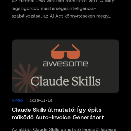
Az Európai Unió váratlan fordulatot vett. A világ
legszigorúbb mesterségesintelligencia-
szabályozása, az AI Act könnyítéseken megy…
MIPRO
/
2025-11-15
Claude Skills útmutató: Így építs
működő Auto-Invoice Generátort
Az alábbi Claude Skills útmutató lépésről lépésre