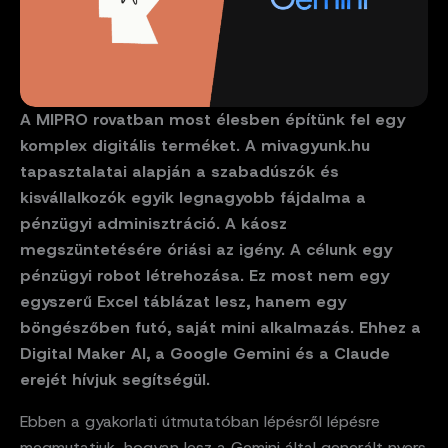
A MIPRO rovatban most élesben építünk fel egy
komplex digitális terméket. A mivagyunk.hu
tapasztalatai alapján a szabadúszók és
kisvállalkozók egyik legnagyobb fájdalma a
pénzügyi adminisztráció. A káosz
megszüntetésére óriási az igény. A célunk egy
pénzügyi robot létrehozása. Ez most nem egy
egyszerű Excel táblázat lesz, hanem egy
böngészőben futó, saját mini alkalmazás. Ehhez a
Digital Maker AI, a Google Gemini és a Claude
erejét hívjuk segítségül.
Ebben a gyakorlati útmutatóban lépésről lépésre
megmutatjuk, hogyan lesz a Gemini által generált nyers