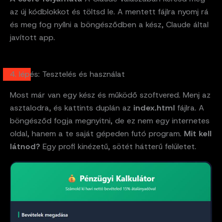
az új kódblokkot és töltsd le. A mentett fájlra nyomj rá
és meg fog nyílni a böngésződben a kész, Claude által
javított app.
4. lépés: Tesztelés és használat
Most már van egy kész és működő szoftvered. Menj az
asztalodra, és kattints duplán az
index.html
fájlra. A
böngésződ fogja megnyitni, de ez nem egy internetes
oldal, hanem a te saját gépeden futó program.
Mit kell
látnod?
Egy profi kinézetű, sötét hátterű felületet.