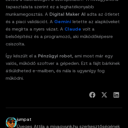
tapasztalata szerint ez a leghatékonyabb
munkamegosztás. A
Digital Maker AI
adta az ötletet
és a piaci validációt. A
Gemini
letette az alapköveket
és megírta a nyers vázat. A
Claude
volt a
belsőépítész és a programozó, aki működőképesre
csiszolta.
Így készült el a
Pénzügyi robot
, ami most már egy
valós, működő szoftver a gépeden. Ezt a fájlt bárkinek
átküldheted e-mailben, és nála is ugyanígy fog
működni.
jumpat
Üveges Attila a mivagyunk.hu szerkesztőségének