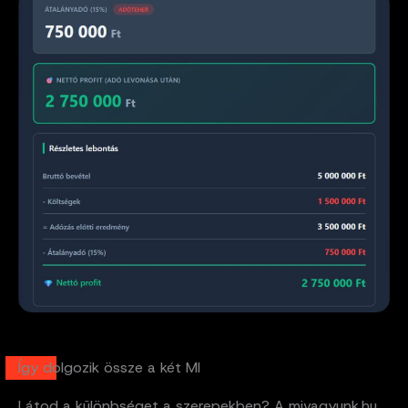
Így dolgozik össze a két MI
Látod a különbséget a szerepekben? A mivagyunk.hu