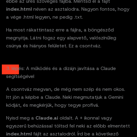
ebbe az üres szöveges fájlba. Mentsd el a fájlt
index.html
néven az asztalodra. Nagyon fontos, hogy
a vége .html legyen, ne pedig .txt.
Ha most rákattintasz erre a fájlra, a böngésződ
megnyitja. Látni fogsz egy alapvető, valószínűleg
csúnya és hiányos felületet. Ez a csontváz.
3. lépés: A működés és a dizájn javítása a Claude
segítségével
A csontváz megvan, de még nem szép és nem okos.
Itt jön a képbe a Claude. Neki megmutatjuk a Gemini
kódját, és megkérjük, hogy tegye profivá.
Nyisd meg a
Claude.ai
oldalt. A + ikonnal vagy
egyszerű behúzással töltsd fel neki az előbb elmentett
index.html
fájlt az asztalodról. Írd be a következő